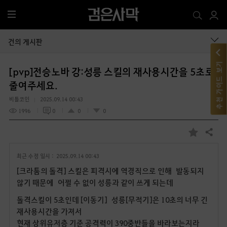
전
체
메
건의 게시판
뉴
추천 가이드 보기
[pvp]전승노바 강:성릉 스킬의 재사용시간을 5초로
줄여주세요.
비틀코인
2025.09.14 00:43
1996
0
0
0
공유하기
즐
겨
최근 수정 일시 :
2025.09.14 00:43
찾
기
[크라툼의 돌격] 스킬은 피격시에 역경직으로 인해 발동되지
않기 때문에 어쩔 수 없이 성릉과 같이 쓰게 되는데
돌격스킬이 5초인데 [이동기] 성릉[무적기]은 10초의 너무 긴
재사용시간을 가져서
현재 상위유저층 기준 공격력이 390중반들을 바라보는지라