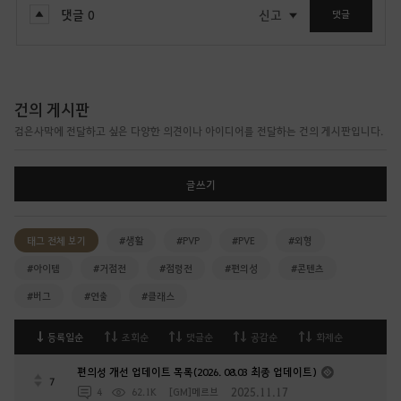
댓글
0
신고
댓글
건의 게시판
검은사막에 전달하고 싶은 다양한 의견이나 아이디어를 전달하는 건의 게시판입니다.
글쓰기
태그 전체 보기
#생활
#PVP
#PVE
#외형
#아이템
#거점전
#점령전
#편의성
#콘텐츠
#버그
#연출
#클래스
등록일순
조회순
댓글순
공감순
화제순
편의성 개선 업데이트 목록(2026. 08.03 최종 업데이트)
7
2025.11.17
4
62.1K
[GM]메르브