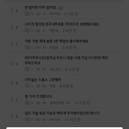
란 말타면 다리 없어짐.
0
2 시간 전
0
24
I가이아I
샤이의 펄의상 효과 8부위를 7부위으로 완화해주세요.
0
2 시간 전
2
21
케돈킴
가문 가방 최대 슬롯 2칸 확장권 출시해주세요
1
3 시간 전
0
18
맛있는
[하이퍼부스트]영자님 마르니 회중 시계 가심 다시한번 확인
부탁드려요
0
8 시간 전
1
26
테크토닉
의미없는 드롭스 그만해라
4
8 시간 전
2
55
빵꿀
몇 가지 건의합니다.
1
14 시간 전
0
46
콜싸인메탈-KR
길드 기술 잠금 기능은 빠르게 추가해주셨으면 합니다
3
15 시간 전
0
36
BenDoll