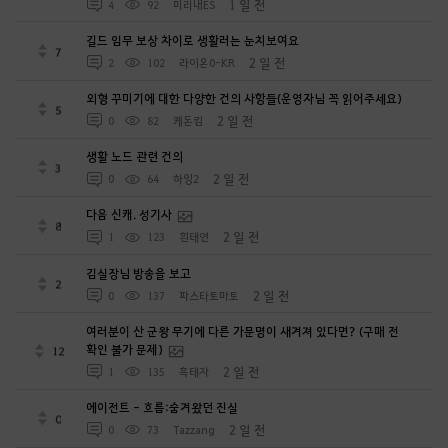
1 일 전
4
92
미리내ES
길드 임무 보상 차이로 생활러는 눈치보여요
7
2 일 전
2
102
라이온0-KR
외형 꾸미기에 대한 다양한 건의 사항들(운영자님 꼭 읽어주세요)
5
2 일 전
0
82
케돈킴
생활 노드 관련 건의
3
2 일 전
0
64
하잉2
다음 신캐. 성기사
8
2 일 전
1
123
흰태연
김실장님 방송을 보고
2
2 일 전
0
137
파스타토마토
여러분이 산 군왕 무기에 다른 가문명이 새겨져 있다면? (구매 전
확인 불가 문제)
12
2 일 전
1
135
흑태자
에이전트 - 흐름:숨겨왔던 진실
0
2 일 전
0
73
Tazzang