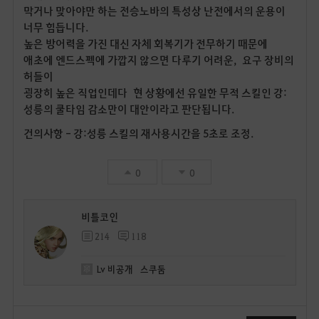
막거나 맞아야만 하는 전승노바의 특성상 난전에서의 운용이
너무 힘듭니다.
높은 방어력을 가진 대신 자체 회복기가 전무하기 때문에
애초에 엔드스펙에 가깝지 않으면 다루기 어려운, 요구 장비의
허들이
굉장히 높은 직업인데다 현 상황에선 유일한 무적 스킬인 강:
성릉의 쿨타임 감소만이 대안이라고 판단됩니다.
건의사항 - 강:성릉 스킬의 재사용시간을 5초로 조정.
0
0
비틀코인
214
118
Lv
비공개
스쿠둠