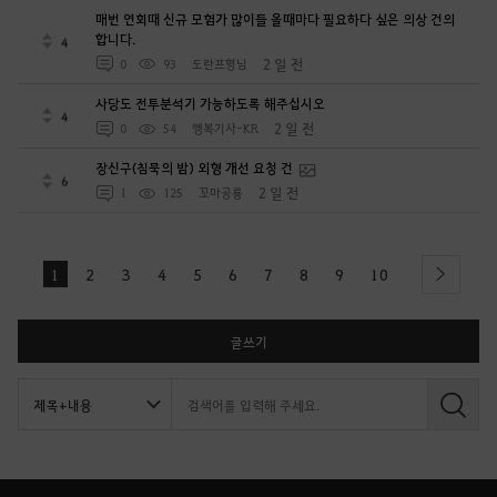
매번 연회때 신규 모험가 많이들 올때마다 필요하다 싶은 의상 건의
합니다.
4
2 일 전
0
93
도란프형님
사당도 전투분석기 가능하도록 해주십시오
4
2 일 전
0
54
행복기사-KR
장신구(침묵의 밤) 외형 개선 요청 건
6
2 일 전
1
125
꼬마공룡
1
2
3
4
5
6
7
8
9
10
next
글쓰기
검
색