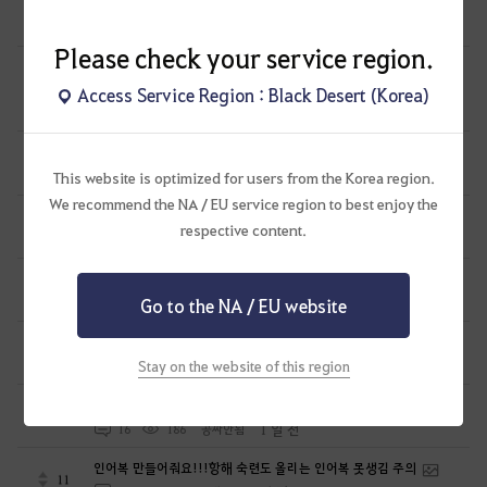
몇가지 바라는 것과 아이디어 건의 드립니다.
2
1 일 전
0
59
네모세모고먐미
Please check your service region.
아니 영자님아 지금 마르니 회중시계 가심바른거 추출이
안된다고요
0
Access Service Region : Black Desert (Korea)
1 일 전
1
69
테크토닉
원숭이들 데리고 여론전 할려니 힘드네
10
1 일 전
2
103
공짜안됨
This website is optimized for users from the Korea region.
We recommend the NA / EU service region to best enjoy the
길드 기술 잠금 기능 건의
3
respective content.
1 일 전
0
63
밝은햇님
전이 캐릭 사막에서 전환 안되는 거 고쳐주세요.
0
1 일 전
Go to the NA / EU website
0
47
롤로의모험-KR
리마스터 모드 밤 조명 좀 고쳐주세요
2
1 일 전
Stay on the website of this region
1
67
줄보-KR
펄업 고소장 받을 준비하세요
17
1 일 전
16
186
공짜안됨
인어복 만들어줘요!!!항해 숙련도 올리는 인어복 못생김 주의
11