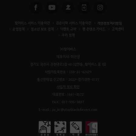
펄어비스 서비스 이용약관
검은사막 서비스 이용약관
개인정보처리방침
운영정책
청소년 보호 정책
이벤트 규약
팬 콘텐츠 가이드
고객센터
쿠키 정책
㈜펄어비스
대표이사: 허진영
경기도 과천시 과천대로2길 48 (갈현동, 펄어비스 홈 원)
사업자등록번호 : 138-81-62479
통신판매업 신고번호 : 2022-경기과천-0177
사업자 정보 확인
대표번호: 1661-8572
FAX : 031-935-0837
E-mail : pc_kr@playblackdesert.com