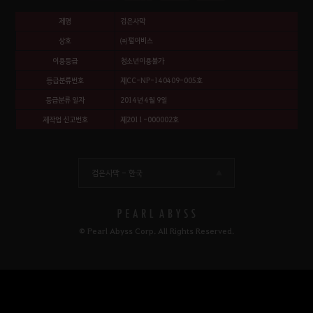
제명
검은사막
상호
㈜펄어비스
이용등급
청소년이용불가
등급분류번호
제CC-NP-140409-005호
등급분류 일자
2014년 4월 9일
제작업 신고번호
제2011-000002호
검은사막 -
한국
© Pearl Abyss Corp. All Rights Reserved.