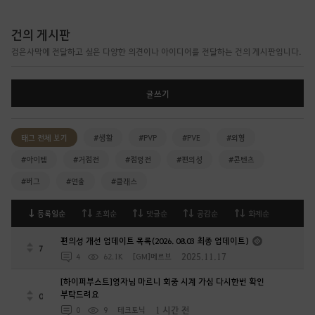
건의 게시판
검은사막에 전달하고 싶은 다양한 의견이나 아이디어를 전달하는 건의 게시판입니다.
글쓰기
태그 전체 보기
#생활
#PVP
#PVE
#외형
#아이템
#거점전
#점령전
#편의성
#콘텐츠
#버그
#연출
#클래스
등록일순
조회순
댓글순
공감순
화제순
편의성 개선 업데이트 목록(2026. 08.03 최종 업데이트)
7
2025.11.17
4
62.1K
[GM]메르브
[하이퍼부스트]영자님 마르니 회중 시계 가심 다시한번 확인
부탁드려요
0
1 시간 전
0
9
테크토닉