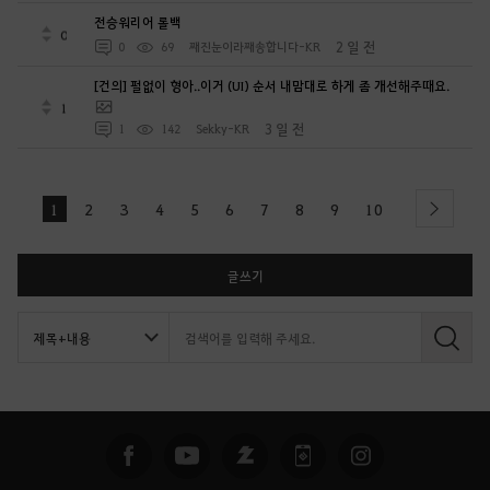
전승워리어 롤백
0
2 일 전
0
69
째진눈이라째송합니다-KR
[건의] 펄없이 형아..이거 (UI) 순서 내맘대로 하게 좀 개선해주때요.
1
3 일 전
1
142
Sekky-KR
1
2
3
4
5
6
7
8
9
10
next
글쓰기
검
색