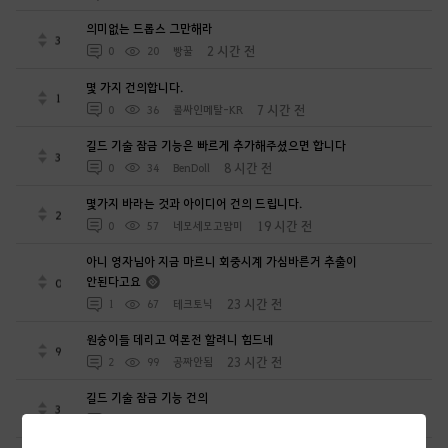
의미없는 드롭스 그만해라
3
2 시간 전
0
20
빵꿀
몇 가지 건의합니다.
1
7 시간 전
0
36
콜싸인메탈-KR
길드 기술 잠금 기능은 빠르게 추가해주셨으면 합니다
3
8 시간 전
0
34
BenDoll
몇가지 바라는 것과 아이디어 건의 드립니다.
2
19 시간 전
0
57
네모세모고먐미
아니 영자님아 지금 마르니 회중시계 가심바른거 추출이
안된다고요
0
23 시간 전
1
67
테크토닉
원숭이들 데리고 여론전 할려니 힘드네
9
23 시간 전
2
99
공짜안됨
길드 기술 잠금 기능 건의
3
1 일 전
0
63
밝은햇님