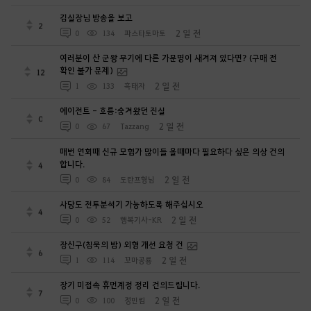
김실장님 방송을 보고
2
2 일 전
0
134
파스타토마토
여러분이 산 군왕 무기에 다른 가문명이 새겨져 있다면? (구매 전
확인 불가 문제)
12
2 일 전
1
133
흑태자
에이전트 - 흐름:숨겨왔던 진실
0
2 일 전
0
67
Tazzang
매번 연회때 신규 모험가 많이들 올때마다 필요하다 싶은 의상 건의
합니다.
4
2 일 전
0
84
도란프형님
사당도 전투분석기 가능하도록 해주십시오
4
2 일 전
0
52
행복기사-KR
장신구(침묵의 밤) 외형 개선 요청 건
6
2 일 전
1
114
꼬마공룡
장기 미접속 휴먼계정 정리 건의드립니다.
7
2 일 전
0
100
정민킴