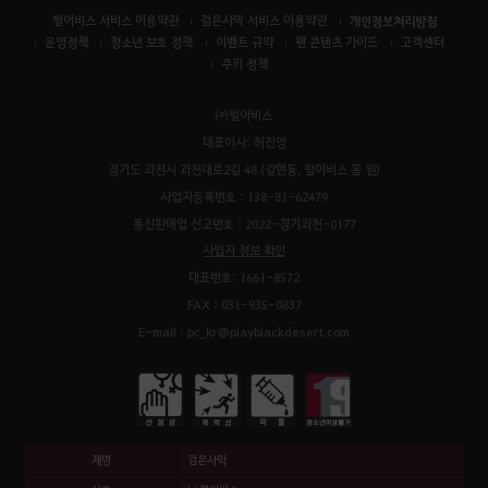
펄어비스 서비스 이용약관
검은사막 서비스 이용약관
개인정보처리방침
운영정책
청소년 보호 정책
이벤트 규약
팬 콘텐츠 가이드
고객센터
쿠키 정책
㈜펄어비스
대표이사: 허진영
경기도 과천시 과천대로2길 48 (갈현동, 펄어비스 홈 원)
사업자등록번호 : 138-81-62479
통신판매업 신고번호 : 2022-경기과천-0177
사업자 정보 확인
대표번호: 1661-8572
FAX : 031-935-0837
E-mail : pc_kr@playblackdesert.com
제명
검은사막