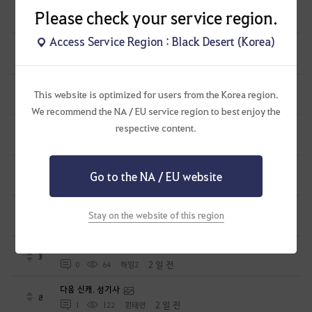
전이 캐릭 사막에서 전환 안되는 거 고쳐주세요.
Please check your service region.
0
1 일 전
0
47
롤로의모험-KR
Access Service Region : Black Desert (Korea)
리마스터 모드 밤 조명 좀 고쳐주세요
2
1 일 전
1
63
줄보-KR
펄업 고소장 받을 준비하세요
This website is optimized for users from the Korea region.
17
1 일 전
15
179
공짜안됨
We recommend the NA / EU service region to best enjoy the
respective content.
인어복 만들어줘요!!!항해 숙련도 올리는 인어복 못생김 주의
11
1 일 전
4
87
미리내ES
길드 임무 보상 차이로 생활러는 눈치보여요
Go to the NA / EU website
7
1 일 전
2
98
라이온0-KR
외형 꾸미기에 대한 다양한 건의 사항들(운영자님 꼭 읽어주세요)
Stay on the website of this region
5
1 일 전
0
78
케돈킴
생활 노드 관련 건의
3
2 일 전
0
64
하잉2
다음 신캐. 성기사
8
2 일 전
1
122
흰태연