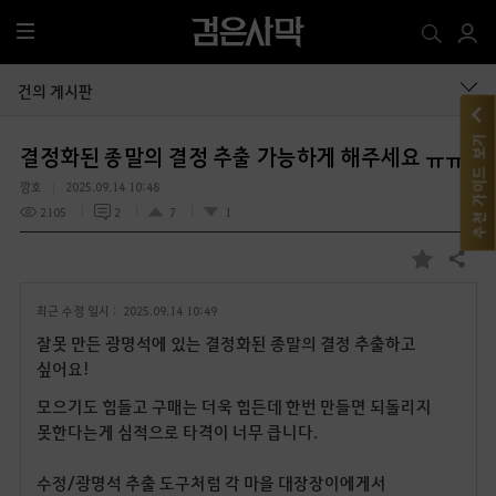
전
체
메
건의 게시판
뉴
추천 가이드 보기
결정화된 종말의 결정 추출 가능하게 해주세요 ㅠㅠ
깡호
2025.09.14 10:48
2105
2
7
1
공유하기
즐
겨
최근 수정 일시 :
2025.09.14 10:49
찾
기
잘못 만든 광명석에 있는 결정화된 종말의 결정 추출하고
싶어요!
모으기도 힘들고 구매는 더욱 힘든데 한번 만들면 되돌리지
못한다는게 심적으로 타격이 너무 큽니다.
수정/광명석 추출 도구처럼 각 마을 대장장이에게서