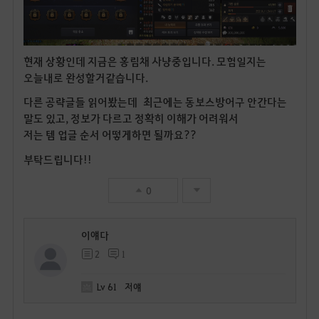
현재 상황인데 지금은 홍림채 사냥중입니다. 모험일지는
오늘내로 완성할거같습니다.
다른 공략글들 읽어봤는데 최근에는 동보스방어구 안간다는
말도 있고, 정보가 다르고 정확히 이해가 어려워서
저는 템 업글 순서 어떻게하면 될까요??
부탁드립니다!!
0
이얘다
2
1
Lv
61
저얘