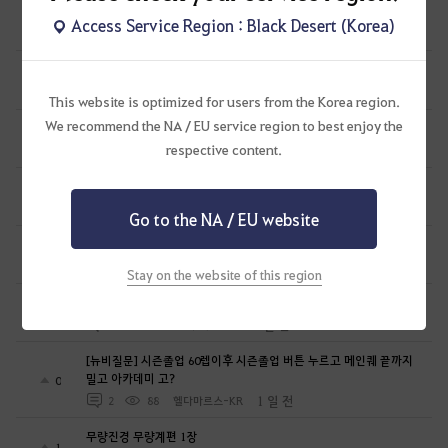
무량진경 무량계편 3장
0
Access Service Region : Black Desert (Korea)
17 시간 전
0
60
천지의재림무량진경
무량진경 무량계편 2장 후속
0
18 시간 전
0
33
천지의재림무량진경
This website is optimized for users from the Korea region.
We recommend the NA / EU service region to best enjoy the
무량진경 무량계편 2장
0
respective content.
18 시간 전
0
61
천지의재림무량진경
[하이퍼부스트] 보상으로 들어온게 제대로 들어온게 맞나요?
0
1 일 전
1
137
일거에척결
Go to the NA / EU website
이고르 바탈리 모험일지 9권 중 모험가의 유실물 관련해서
0
1 일 전
4
107
단륵
Stay on the website of this region
에이전트 감상
0
1 일 전
0
120
칼루이스-KR
[뉴비질문] 시즌졸업 60렙이후 시즌졸업 버튼 누르고 메인퀘 끝까지
밀고 아카데미 고?
0
1 일 전
2
88
헬다마르스-KR
무량진경 무량계편 1장
1