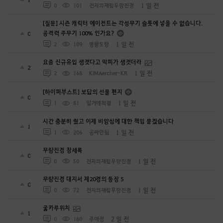
1 일 전
0
101
천지의재림무량진경
[질문] 시즌 캐릭터 에이전트는 각성무기 슬롯에 넣을 수 없습니다.
공격력 주무기 100% 인가요?
0
1 일 전
2
109
명왕도량
요즘 신규유입 생겻다고 막피가 생겻더라
2
1 일 전
2
168
KIMAercher-KR
[하이퍼부스트] 보답의 선물 편지
0
1 일 전
1
81
일거에척결
시간 충분히 줬고 이제 비양심에 대한 책임 묻겠습니다
1
1 일 전
1
206
공짜안됨
무량진경 창세록
0
1 일 전
0
50
천지의재림무량진경
무량진경 대지서 제20경의 등장 5
0
1 일 전
0
72
천지의재림무량진경
굶카루위치
1
2 일 전
0
160
주아정