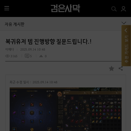
전
체
메
자유 게시판
뉴
추천 가이드 보기
복귀유저 템 진행방향 질문드립니다.!
이얘다
2025.09.14 10:48
3165
5
0
공유하기
즐
겨
최근 수정 일시 :
2025.09.14 10:48
찾
기