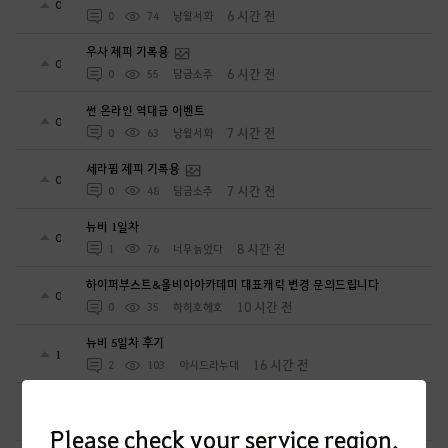
0
6 시간 전
0
74
낭월서화
우사 제피 기록용
0
6 시간 전
0
55
담금소주
썬 온라인 역대급 이벤트
0
7 시간 전
0
63
낭월서화
세라핌 제피 기록용
0
7 시간 전
0
48
담금소주
뉴비 1일차
0
8 시간 전
1
76
너무늙었다
하이퍼부스트&올비아아카데미 대표캐릭 변경 문의드립니다
0
10 시간 전
0
35
하히호헤호
뉴비 5일차 후기
1
16 시간 전
2
103
아시드라누대
길드 퀘스트 2일 전 부터 1개 남고 임무수락 눌러도 진행 안됨
5
17 시간 전
0
83
절세미녀초선-KR
Please check your service region.