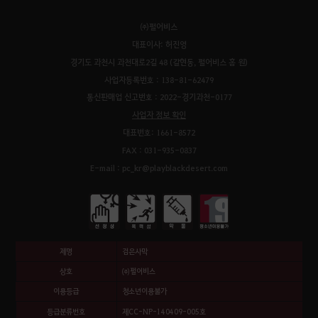
㈜펄어비스
대표이사: 허진영
경기도 과천시 과천대로2길 48 (갈현동, 펄어비스 홈 원)
사업자등록번호 : 138-81-62479
통신판매업 신고번호 : 2022-경기과천-0177
사업자 정보 확인
대표번호: 1661-8572
FAX : 031-935-0837
E-mail : pc_kr@playblackdesert.com
제명
검은사막
상호
㈜펄어비스
이용등급
청소년이용불가
등급분류번호
제CC-NP-140409-005호