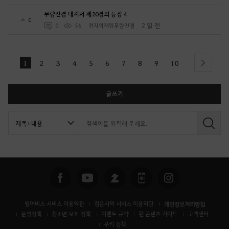
무량진경 대지서 제20경의 등장 4
0
2 일 전
0
56
천지의재림무량진경
1
2
3
4
5
6
7
8
9
10
next
글쓰기
검
색
펄어비스 서비스 이용약관
검은사막 서비스 이용약관
개인정보처리방침
운영정책
청소년 보호 정책
이벤트 규약
팬 콘텐츠 가이드
고객센터
쿠키 정책