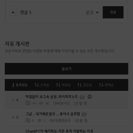
댓글
5
신고
댓글
자유 게시판
검은사막과 관련된 다양한 주제에 대해 이야기할 수 있는 자유 게시판입니다.
글쓰기
등록일순
조회순
댓글순
공감순
화제순
막힘없이 초고속 성장, 하이퍼부스트
6
10 일 전
14
3K
[GM]로아닌
그냥 .. 내가해본결과 ... 좋아서 공유함
0
10 분 전
0
3
파산전문변호사
ChatGPT가 얘기하는 기존 유저 이탈하는 이유