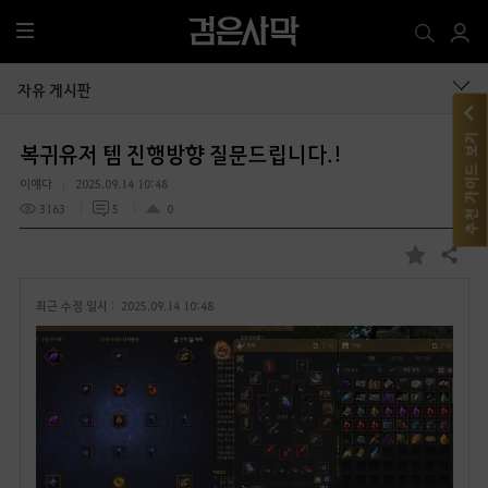
전
체
메
자유 게시판
뉴
추천 가이드 보기
복귀유저 템 진행방향 질문드립니다.!
이얘다
2025.09.14 10:48
3163
5
0
공유하기
즐
겨
최근 수정 일시 :
2025.09.14 10:48
찾
기