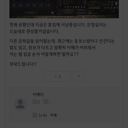
현재 상황인데 지금은 홍림채 사냥중입니다. 모험일지는
오늘내로 완성할거같습니다.
다른 공략글들 읽어봤는데 최근에는 동보스방어구 안간다는
말도 있고, 정보가 다르고 정확히 이해가 어려워서
저는 템 업글 순서 어떻게하면 될까요??
부탁드립니다!!
0
이얘다
2
1
Lv
61
저얘