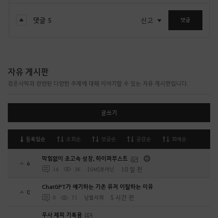
댓글
5
신고
댓글
자유 게시판
검은사막과 관련된 다양한 주제에 대해 이야기할 수 있는 자유 게시판입니다.
글쓰기
등록일순
조회순
댓글순
공감순
화제순
막힘없이 초고속 성장, 하이퍼부스트
6
10 일 전
14
3K
[GM]로아닌
ChatGPT가 얘기하는 기존 유저 이탈하는 이유
0
5 시간 전
0
71
낭월서화
우사 제피 기록용