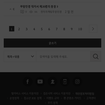
무량진경 대지서 제20경의 등장 3
0
2 일 전
0
66
천지의재림무량진경
1
2
3
4
5
6
7
8
9
10
next
글쓰기
검
색
펄어비스 서비스 이용약관
검은사막 서비스 이용약관
개인정보처리방침
운영정책
청소년 보호 정책
이벤트 규약
팬 콘텐츠 가이드
고객센터
쿠키 정책