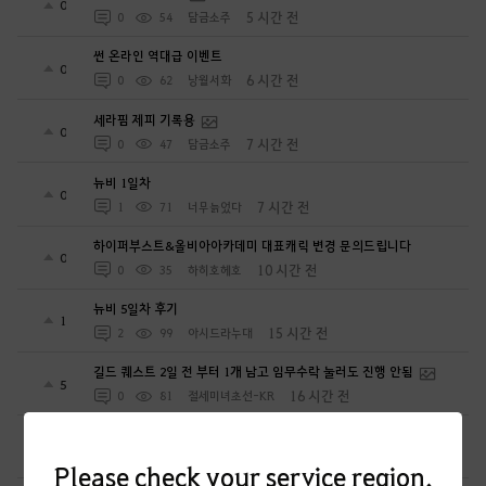
0
5 시간 전
0
54
담금소주
썬 온라인 역대급 이벤트
0
6 시간 전
0
62
낭월서화
세라핌 제피 기록용
0
7 시간 전
0
47
담금소주
뉴비 1일차
0
7 시간 전
1
71
너무늙었다
하이퍼부스트&올비아아카데미 대표캐릭 변경 문의드립니다
0
10 시간 전
0
35
하히호헤호
뉴비 5일차 후기
1
15 시간 전
2
99
아시드라누대
길드 퀘스트 2일 전 부터 1개 남고 임무수락 눌러도 진행 안됨
5
16 시간 전
0
81
절세미녀초선-KR
무량진경 무량계편 3장
0
16 시간 전
0
58
천지의재림무량진경
Please check your service region.