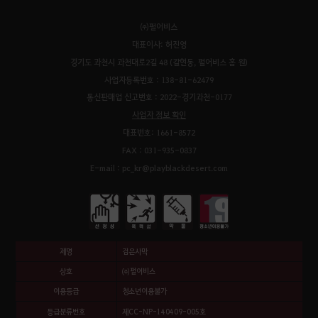
㈜펄어비스
대표이사: 허진영
경기도 과천시 과천대로2길 48 (갈현동, 펄어비스 홈 원)
사업자등록번호 : 138-81-62479
통신판매업 신고번호 : 2022-경기과천-0177
사업자 정보 확인
대표번호: 1661-8572
FAX : 031-935-0837
E-mail : pc_kr@playblackdesert.com
제명
검은사막
상호
㈜펄어비스
이용등급
청소년이용불가
등급분류번호
제CC-NP-140409-005호