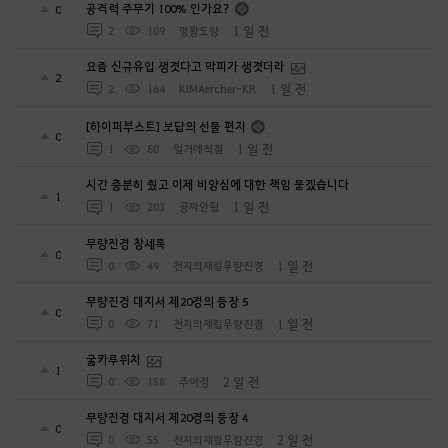
공격력 주무기 100% 인가요?
0
1 일 전
2
109
명왕도량
요즘 신규유입 생겻다고 막피가 생겻더라
2
1 일 전
2
164
KIMAercher-KR
[하이퍼부스트] 보답의 선물 편지
0
1 일 전
1
80
일거에척결
시간 충분히 줬고 이제 비양심에 대한 책임 묻겠습니다
1
1 일 전
1
203
공짜안됨
무량진경 창세록
0
1 일 전
0
49
천지의재림무량진경
무량진경 대지서 제20경의 등장 5
0
1 일 전
0
71
천지의재림무량진경
굶카루위치
1
2 일 전
0
158
주아정
무량진경 대지서 제20경의 등장 4
0
2 일 전
0
55
천지의재림무량진경