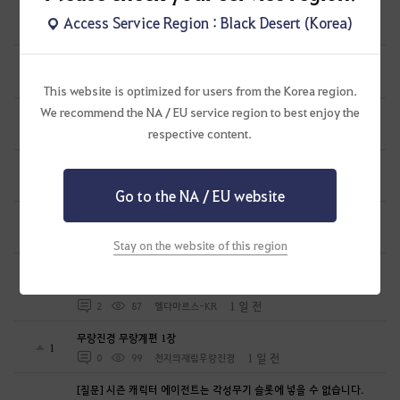
무량진경 무량계편 2장 후속
0
Access Service Region : Black Desert (Korea)
17 시간 전
0
32
천지의재림무량진경
무량진경 무량계편 2장
0
17 시간 전
0
56
천지의재림무량진경
This website is optimized for users from the Korea region.
We recommend the NA / EU service region to best enjoy the
[하이퍼부스트] 보상으로 들어온게 제대로 들어온게 맞나요?
0
respective content.
1 일 전
1
135
일거에척결
이고르 바탈리 모험일지 9권 중 모험가의 유실물 관련해서
0
1 일 전
4
104
단륵
Go to the NA / EU website
에이전트 감상
0
1 일 전
0
117
칼루이스-KR
Stay on the website of this region
[뉴비질문] 시즌졸업 60렙이후 시즌졸업 버튼 누르고 메인퀘 끝까지
밀고 아카데미 고?
0
1 일 전
2
87
헬다마르스-KR
무량진경 무량계편 1장
1
1 일 전
0
99
천지의재림무량진경
[질문] 시즌 캐릭터 에이전트는 각성무기 슬롯에 넣을 수 없습니다.