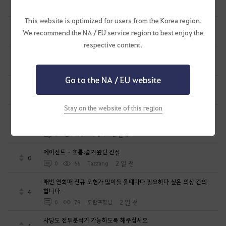
5
1 일 전
0
78
케돈킴
This website is optimized for users from the Korea region.
생활 노드 관련 건의
2
We recommend the NA / EU service region to best enjoy the
1 일 전
0
62
하잉2
respective content.
다음 신캐. 성기사
7
2 일 전
1
119
흰태연
Go to the NA / EU website
김실장님 방송을 보고
2
2 일 전
0
132
파스타토마토
Stay on the website of this region
여러분이 산 군왕 무기에 다른 가문명이 새겨져 있다면? (구매 전
확인 불가 문제)
12
2 일 전
1
130
흑태자
에이전트 - 흐름:숨겨왔던 진실
0
2 일 전
0
66
Tazzang
매번 연회때 신규 모험가 많이들 올때마다 필요하다 싶은 의상 건의
합니다.
4
2 일 전
0
79
도란프형님
사당도 전투분석기 가능하도록 해주십시오
4