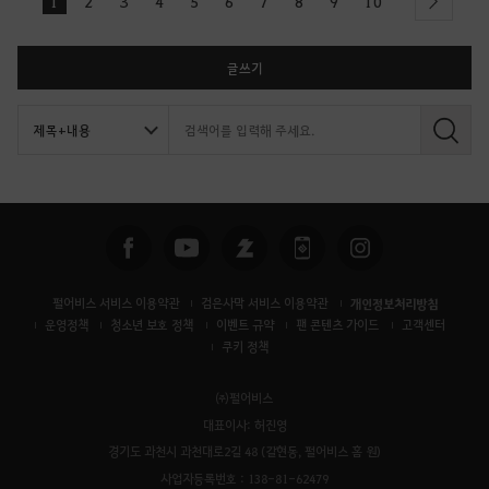
1
2
3
4
5
6
7
8
9
10
next
글쓰기
검
색
펄어비스 서비스 이용약관
검은사막 서비스 이용약관
개인정보처리방침
운영정책
청소년 보호 정책
이벤트 규약
팬 콘텐츠 가이드
고객센터
쿠키 정책
㈜펄어비스
대표이사: 허진영
경기도 과천시 과천대로2길 48 (갈현동, 펄어비스 홈 원)
사업자등록번호 : 138-81-62479