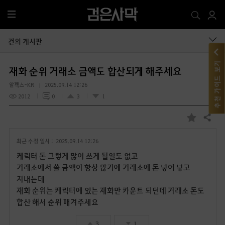
전
체
메
건의 게시판
뉴
추천 가이드 보기
재화 순위 거래소 금액도 합산되게 해주세요
알펙스-KR
2025.09.14 12:26
2012
0
3
1
공유하기
즐
겨
최근 수정 일시 :
2025.09.14 12:26
찾
기
케릭터 돈 그렇게 많이 쓰게 될일도 없고
거래소에서 쓸 금액이 항상 많기에 거래소에 돈 넣어 넣고
지내는데
재화 순위는 케릭터에 있는 재화만 카운트 되던데 거래소 돈도
합산 해서 순위 매겨주세요
3
1