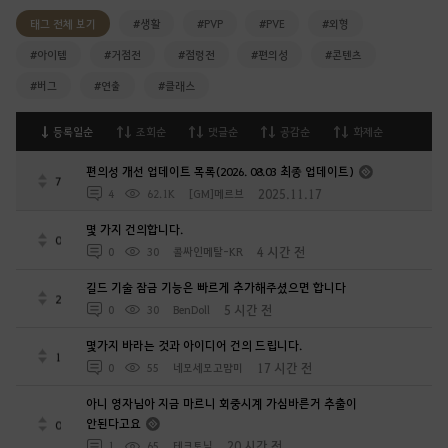
태그 전체 보기
#생활
#PVP
#PVE
#외형
#아이템
#거점전
#점령전
#편의성
#콘텐츠
#버그
#연출
#클래스
등록일순
조회순
댓글순
공감순
화제순
편의성 개선 업데이트 목록(2026. 08.03 최종 업데이트)
7
2025.11.17
4
62.1K
[GM]메르브
몇 가지 건의합니다.
0
4 시간 전
0
30
콜싸인메탈-KR
길드 기술 잠금 기능은 빠르게 추가해주셨으면 합니다
2
5 시간 전
0
30
BenDoll
몇가지 바라는 것과 아이디어 건의 드립니다.
1
17 시간 전
0
55
네모세모고먐미
아니 영자님아 지금 마르니 회중시계 가심바른거 추출이
안된다고요
0
20 시간 전
1
65
테크토닉