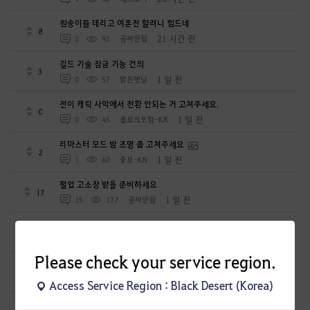
원숭이들 데리고 여론전 할려니 힘드네
8
21 시간 전
2
93
공짜안됨
길드 기술 잠금 기능 건의
3
1 일 전
0
57
밝은햇님
전이 캐릭 사막에서 전환 안되는 거 고쳐주세요.
0
1 일 전
0
45
롤로의모험-KR
리마스터 모드 밤 조명 좀 고쳐주세요
2
1 일 전
1
60
줄보-KR
펄업 고소장 받을 준비하세요
17
1 일 전
15
177
공짜안됨
인어복 만들어줘요!!!항해 숙련도 올리는 인어복 못생김 주의
11
1 일 전
4
85
미리내ES
Please check your service region.
길드 임무 보상 차이로 생활러는 눈치보여요
7
1 일 전
2
94
라이온0-KR
Access Service Region : Black Desert (Korea)
외형 꾸미기에 대한 다양한 건의 사항들(운영자님 꼭 읽어주세요)