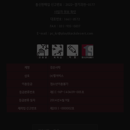
통신판매업 신고번호 : 2022-경기과천-0177
사업자 정보 확인
대표번호: 1661-8572
FAX : 031-935-0837
E-mail : pc_kr@playblackdesert.com
제명
검은사막
상호
㈜펄어비스
이용등급
청소년이용불가
등급분류번호
제CC-NP-140409-005호
등급분류 일자
2014년 4월 9일
제작업 신고번호
제2011-000002호