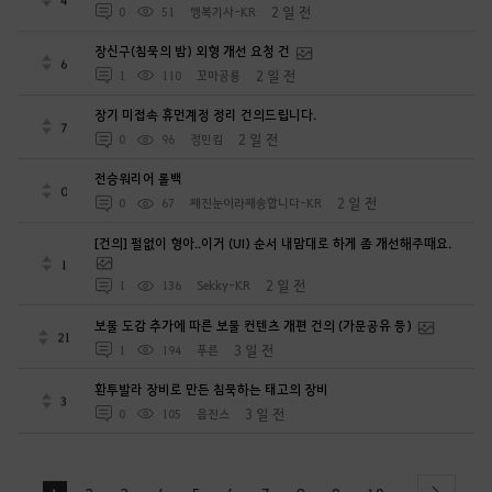
2 일 전
0
51
행복기사-KR
장신구(침묵의 밤) 외형 개선 요청 건
6
2 일 전
1
110
꼬마공룡
장기 미접속 휴먼계정 정리 건의드립니다.
7
2 일 전
0
96
정민킴
전승워리어 롤백
0
2 일 전
0
67
째진눈이라째송합니다-KR
[건의] 펄없이 형아..이거 (UI) 순서 내맘대로 하게 좀 개선해주때요.
1
2 일 전
1
136
Sekky-KR
보물 도감 추가에 따른 보물 컨텐츠 개편 건의 (가문공유 등)
21
3 일 전
1
194
푸른
환투발라 장비로 만든 침묵하는 태고의 장비
3
3 일 전
0
105
음진스