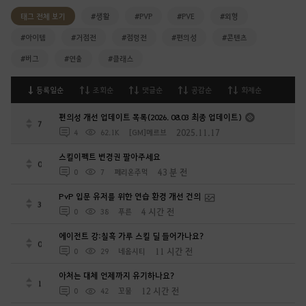
태그 전체 보기
#생활
#PVP
#PVE
#외형
#아이템
#거점전
#점령전
#편의성
#콘텐츠
#버그
#연출
#클래스
등록일순
조회순
댓글순
공감순
화제순
편의성 개선 업데이트 목록(2026. 08.03 최종 업데이트)
7
2025.11.17
4
62.1K
[GM]메르브
스킬이펙트 변경권 팔아주세요
0
43 분 전
0
7
페리온주먹
PvP 입문 유저를 위한 연습 환경 개선 건의
3
4 시간 전
0
38
푸른
에이전트 강:칠흑 가루 스킬 딜 들어가나요?
0
11 시간 전
0
29
네옴시티
아처는 대체 언제까지 유기하나요?
1
12 시간 전
0
42
꼬물