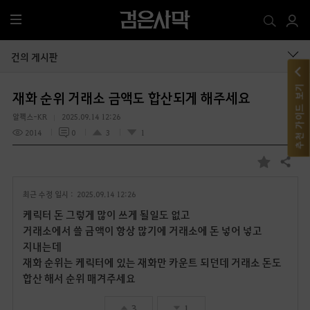
전
체
메
건의 게시판
뉴
추천 가이드 보기
재화 순위 거래소 금액도 합산되게 해주세요
알펙스-KR
2025.09.14 12:26
2014
0
3
1
공유하기
즐
겨
최근 수정 일시 :
2025.09.14 12:26
찾
기
케릭터 돈 그렇게 많이 쓰게 될일도 없고
거래소에서 쓸 금액이 항상 많기에 거래소에 돈 넣어 넣고
지내는데
재화 순위는 케릭터에 있는 재화만 카운트 되던데 거래소 돈도
합산 해서 순위 매겨주세요
3
1