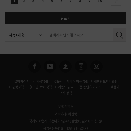
1
2
3
4
5
6
7
8
9
10
next
글쓰기
검
색
펄어비스 서비스 이용약관
검은사막 서비스 이용약관
개인정보처리방침
운영정책
청소년 보호 정책
이벤트 규약
팬 콘텐츠 가이드
고객센터
쿠키 정책
㈜펄어비스
대표이사: 허진영
경기도 과천시 과천대로2길 48 (갈현동, 펄어비스 홈 원)
사업자등록번호 : 138-81-62479