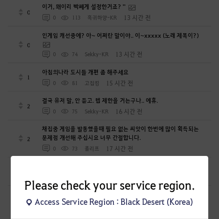
이거, 왜이리 빡쎄게 설정한거죠? ''
0
13 시간 전
0
113
흑귀하양-KR
인게임 캐선중에? 아~ 어쩌란 말이야.. 이~xxxxx (노래 제목이?)
0
13 시간 전
0
74
Sekky-KR
아침의나라 도시들 개편 좀 해주세요
1
15 시간 전
0
81
고집킹
결국 유저 말, 안 듣고. 렙 제한을 거는구나.. 에휴.
2
16 시간 전
0
75
Sekky-KR
채집중 게임을 발동했을때 필요 없는 씨앗이 한번에 많이 획득되는
문제점 개선해 주십시요 너무 간절합니다.
2
17 시간 전
0
73
폴리프
길드 수당수금 관련 건의사항입니다.
1
17 시간 전
0
73
폴리프
Please check your service region.
전승 각성 선택 할 때 전승 각성 스킬이 아닌 일반 스킬 찍혀있어서
Access Service Region : Black Desert (Korea)
전승 각성 선택 할 수 없어요.
1
18 시간 전
0
83
파란별-KR