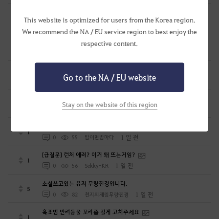
크로그달로그 외형은 도대체 언제 출시하는겁니꽈??예??
1
This website is optimized for users from the Korea region.
19 시간 전
0
62
낭만가이
We recommend the NA / EU service region to best enjoy the
새벽의 정수 1:1교환 반대로도 가능하게해주세요
respective content.
0
21 시간 전
0
47
기모지한밤
세라핌 마르니스트 의상 추가해주세요
0
Go to the NA / EU website
21 시간 전
0
32
피치
<나만의 메이드> 컨텐츠 보완점
1
Stay on the website of this region
22 시간 전
0
78
SAGEMON
보스템 사용처 제공이 필요합니다.
1
1 일 전
0
55
밤이면밤마다
[급질문] 런처 에러? 이거 왜 뜨는거임?
1
1 일 전
0
56
Sekky-KR
소설쓰고있는 유저 무량진경입니다.
5
1 일 전
0
82
천지의재림무량진경
흑표범 반려동물 꼬리좀 길게 고쳐주세요
1