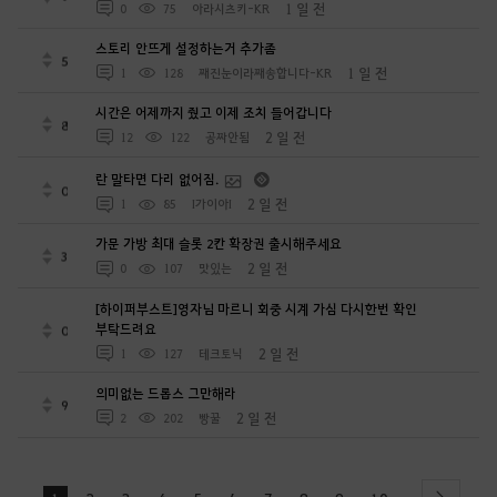
1 일 전
0
75
아라시츠키-KR
스토리 안뜨게 설정하는거 추가좀
5
1 일 전
1
128
째진눈이라째송합니다-KR
시간은 어제까지 줬고 이제 조치 들어갑니다
8
2 일 전
12
122
공짜안됨
란 말타면 다리 없어짐.
0
2 일 전
1
85
I가이아I
가문 가방 최대 슬롯 2칸 확장권 출시해주세요
3
2 일 전
0
107
맛있는
[하이퍼부스트]영자님 마르니 회중 시계 가심 다시한번 확인
부탁드려요
0
2 일 전
1
127
테크토닉
의미없는 드롭스 그만해라
9
2 일 전
2
202
빵꿀