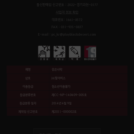
통신판매업 신고번호 : 2022-경기과천-0177
사업자 정보 확인
대표번호: 1661-8572
FAX : 031-935-0837
E-mail : pc_kr@playblackdesert.com
제명
검은사막
상호
㈜펄어비스
이용등급
청소년이용불가
등급분류번호
제CC-NP-140409-005호
등급분류 일자
2014년 4월 9일
제작업 신고번호
제2011-000002호