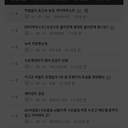
막힘없이 초고속 성장, 하이퍼부스트
6
10 일 전
14
2.8K
[GM]로아닌
[하이퍼부스트] 보상으로 들어온게 제대로 들어온게 맞나요?
0
7 시간 전
1
73
일거에척결
뉴비 직변했는데
0
11 시간 전
0
41
유우우웅
시즌캐릭터가 뭐야 입장이 안돼
0
12 시간 전
0
81
아시드라누대
이고르 바탈리 모험일지 9권 중 모험가의 유실물 관련해서
0
12 시간 전
4
62
단륵
에이전트 감상
0
13 시간 전
0
66
칼루이스-KR
[뉴비질문] 시즌졸업 60렙이후 시즌졸업 버튼 누르고 메인퀘 끝까지
밀고 아카데미 고?
0
14 시간 전
1
57
헬다마르스-KR