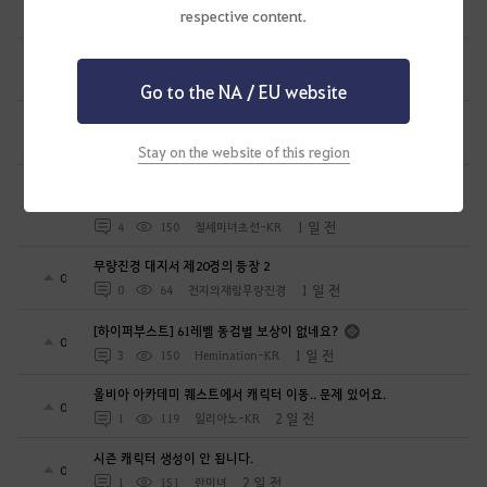
1
respective content.
1 일 전
0
129
주아정
무량진경 대지서 제20경의 등장 4
0
1 일 전
0
53
천지의재림무량진경
Go to the NA / EU website
무량진경 대지서 제20경의 등장 3
0
1 일 전
0
58
천지의재림무량진경
Stay on the website of this region
길드 명성 이상이 없다고 GM이 글남겨서 사진찍어 제출합니다
7
1 일 전
4
150
절세미녀초선-KR
무량진경 대지서 제20경의 등장 2
0
1 일 전
0
64
천지의재림무량진경
[하이퍼부스트] 61레벨 동검별 보상이 없네요?
0
1 일 전
3
150
Hemination-KR
올비아 아카데미 퀘스트에서 캐릭터 이동.. 문제 있어요.
0
2 일 전
1
119
일리아노-KR
시즌 캐릭터 생성이 안 됩니다.
0
2 일 전
1
151
란미녀