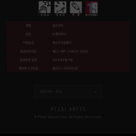
제명
검은사막
상호
㈜펄어비스
이용등급
청소년이용불가
등급분류번호
제CC-NP-140409-005호
등급분류 일자
2014년 4월 9일
제작업 신고번호
제2011-000002호
검은사막 -
한국
© Pearl Abyss Corp. All Rights Reserved.