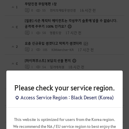
무량진경 무량계편 1장
1
16 시간 전
0
55
천지의재림무량진경
[질문] 시즌 캐릭터 에이전트는 각성무기 슬롯에 넣을 수 없습니다.
공격력 주무기 100% 인가요?
0
17 시간 전
1
58
명왕도량
요즘 신규유입 생겻다고 막피가 생겻더라
2
17 시간 전
2
105
KIMAercher-KR
[하이퍼부스트] 보답의 선물 편지
0
18 시간 전
1
54
일거에척결
시간 충분히 줬고 이제 비양심에 대한 책임 묻겠습니다
1
21 시간 전
1
152
공짜안됨
Please check your service region.
무량진경 창세록
Access Service Region : Black Desert (Korea)
0
23 시간 전
0
41
천지의재림무량진경
무량진경 대지서 제20경의 등장 5
0
1 일 전
0
56
천지의재림무량진경
This website is optimized for users from the Korea region.
We recommend the NA / EU service region to best enjoy the
굶카루위치