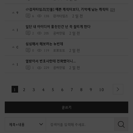
🥔감자타임즈[인물] 예쁜 캐릭터보다, 기억에 남는 캐릭터
9
2 일 전
6
138
감자타임즈
일단 내 아이디어 훔친인간 넌 꼭 잘리게 한다
1
2 일 전
2
205
공짜안됨
심심해서 해보려는 뉴빈데
0
2 일 전
0
119
로뽀또또
열받아서 변호사한테 전화했더니...
1
2 일 전
1
229
공짜안됨
1
2
3
4
5
6
7
8
9
10
next
글쓰기
검