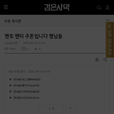
전
체
메
자유 게시판
뉴
추천 가이드 보기
멘토 멘티 쿠폰입니다 행님들
Create-KR
2025.09.14 13:10
1946
0
0
공유하기
즐
겨
최근 수정 일시 :
2025.09.14 13:10
찾
기
3D04D5CC889046DD
3D04D8F9714A4395
3D04E1299A964B5D
3D04E142763A421A
0