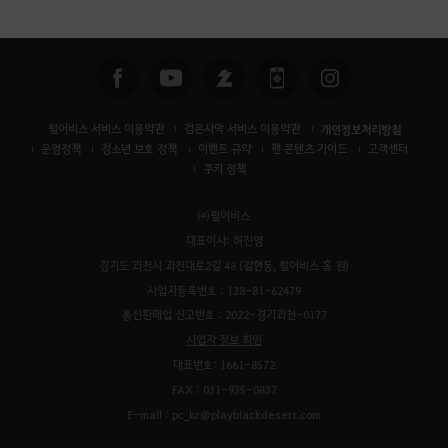
색
펄어비스 서비스 이용약관
검은사막 서비스 이용약관
개인정보처리방침
운영정책
청소년 보호 정책
이벤트 규약
팬 콘텐츠 가이드
고객센터
쿠키 정책
㈜펄어비스
대표이사: 허진영
경기도 과천시 과천대로2길 48 (갈현동, 펄어비스 홈 원)
사업자등록번호 : 138-81-62479
통신판매업 신고번호 : 2022-경기과천-0177
사업자 정보 확인
대표번호: 1661-8572
FAX : 031-935-0837
E-mail : pc_kr@playblackdesert.com