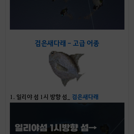
검은새다래 - 고급 어종
1. 일리야 섬 1시 방향 섬_
검은새다래