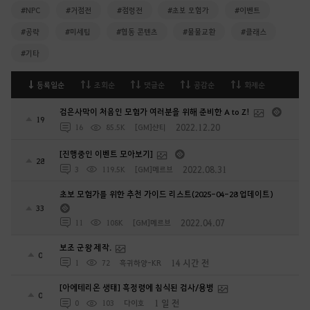
#NPC
#거점전
#점령전
#초보 모험가
#이벤트
#공략
#미세팁
#협동 콘텐츠
#물물교환
#클래스
#기타
등록일순
조회순
댓글순
공감순
화제순
검은사막이 처음인 모험가 여러분을 위해 준비한 A to Z!
19
2022.12.20
16
85.5K
[GM]샨티
[진행중인 이벤트 모아보기]
28
2022.08.31
3
119.5K
[GM]메르브
초보 모험가를 위한 추천 가이드 리스트(2025-04-28 업데이트)
33
2022.04.07
11
108K
[GM]메르브
보조 군왕 제작.
0
14 시간 전
1
72
흑귀하양-KR
[아에테리온 생태] 흑정령에 침식된 검사/용병
0
1 일 전
0
103
다이호