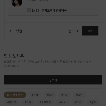
Lv
65
신지드한테연금배움
댓글
1
신고
댓글
팁 & 노하우
모험을 하며 쌓아온 나만의 노하우, 공략, 팁을 다른 모험가님과 나눌 수 있는
게시판입니다.
글쓰기
태그 전체 보기
#생활
#PVP
#PVE
#외형
#아이템
#의뢰
#모험일지
#지식
#기운
#강화