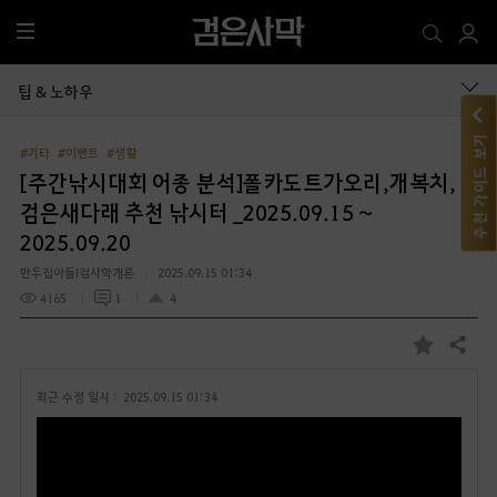
전
체
메
팁 & 노하우
뉴
추천 가이드 보기
#기타
#이벤트
#생활
[주간낚시대회 어종 분석]폴카도트가오리,개복치,
검은새다래 추천 낚시터 _2025.09.15 ~
2025.09.20
만두집아들I검사학개론
2025.09.15 01:34
4165
1
4
공유하기
즐
겨
최근 수정 일시 :
2025.09.15 01:34
찾
기