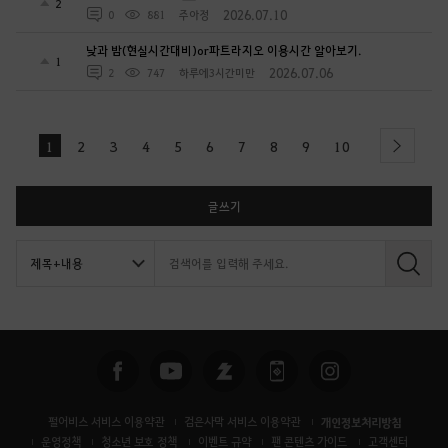
2
2026.07.10
0
881
주아정
낮과 밤(현실시간대비)or파트라지오 이용시간 알아보기.
1
2026.07.06
2
747
하루에3시간미만
1
2
3
4
5
6
7
8
9
10
next
글쓰기
검
색
펄어비스 서비스 이용약관
검은사막 서비스 이용약관
개인정보처리방침
운영정책
청소년 보호 정책
이벤트 규약
팬 콘텐츠 가이드
고객센터