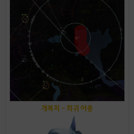
개복치 - 희귀 어종