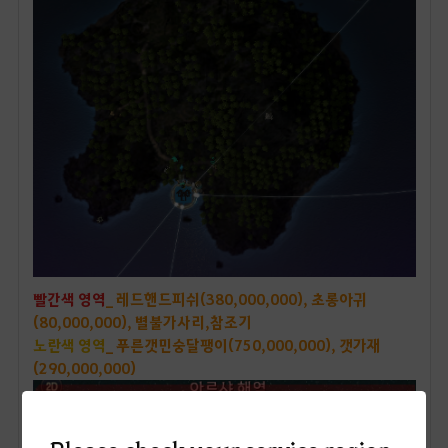
빨간색 영역
_ 레드핸드피쉬(380,000,000), 초롱아귀
(80,000,000), 별불가사리,참조기
노란색 영역
_ 푸른갯민숭달팽이(750,000,000), 갯가재
(290,000,000)