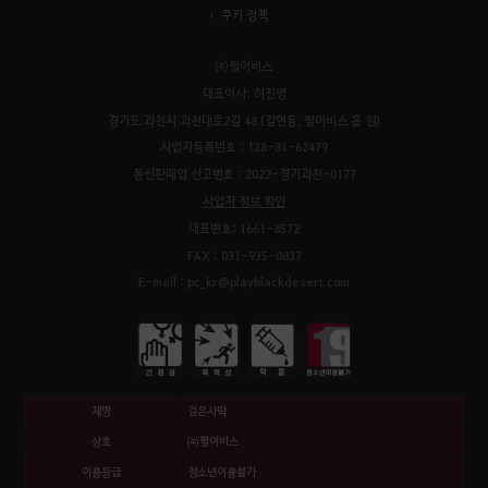
쿠키 정책
㈜펄어비스
대표이사: 허진영
경기도 과천시 과천대로2길 48 (갈현동, 펄어비스 홈 원)
사업자등록번호 : 138-81-62479
통신판매업 신고번호 : 2022-경기과천-0177
사업자 정보 확인
대표번호: 1661-8572
FAX : 031-935-0837
E-mail : pc_kr@playblackdesert.com
제명
검은사막
상호
㈜펄어비스
이용등급
청소년이용불가