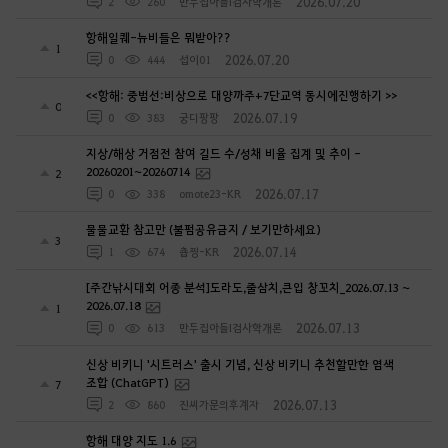
2026.07.20
2
260
만두집아들I검사학개론
항해일퀘-뉴비들은 뭐받아??
1
2026.07.20
0
444
섭이01
<<항해: 중범선:비상으로 대양까주+7단교역 동시에진행하기 >>
0
2026.07.19
0
383
궁디팡팡
지상/해상 거점전 참여 길드 수/성채 비율 집계 및 추이 -
20260201~20260714
2
2026.07.17
0
338
omote23-KR
물물교환 참고만 (불펌공유금지 / 보기만하세요)
3
2026.07.14
1
674
춉찡-KR
[주간낚시대회 어종 분석]도라도,줄삼치,큰입 창꼬치_2026.07.13 ~
2026.07.18
1
2026.07.13
0
613
만두집아들I검사학개론
신상 비키니 '시트러스' 출시 기념, 신상 비키니 추천할만한 염색
조합 (ChatGPT)
7
2026.07.13
2
860
진씨가문의후계자
항해 대양 지도 1.6