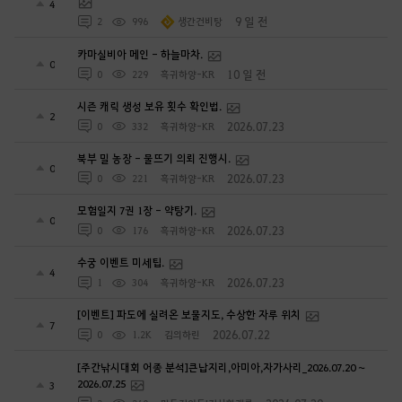
4
9 일 전
2
996
생간건비탕
카마실비아 메인 - 하늘마차.
0
10 일 전
0
229
흑귀하양-KR
시즌 캐릭 생성 보유 횟수 확인법.
2
2026.07.23
0
332
흑귀하양-KR
북부 밀 농장 - 물뜨기 의뢰 진행시.
0
2026.07.23
0
221
흑귀하양-KR
모험일지 7권 1장 - 약탕기.
0
2026.07.23
0
176
흑귀하양-KR
수궁 이벤트 미세팁.
4
2026.07.23
1
304
흑귀하양-KR
[이벤트] 파도에 실려온 보물지도, 수상한 자루 위치
7
2026.07.22
0
1.2K
김의하린
[주간낚시대회 어종 분석]큰납지리,아미아,자가사리_2026.07.20 ~
2026.07.25
3