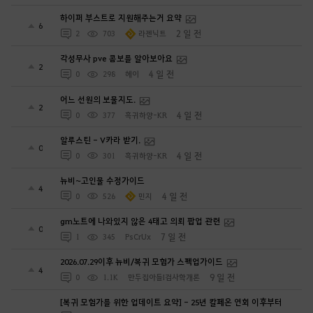
하이퍼 부스트로 지원해주는거 요약
6
2 일 전
2
703
라젠닉트
각성무사 pve 콤보를 알아보아요
2
4 일 전
0
298
헤이
어느 선원의 보물지도.
2
4 일 전
0
377
흑귀하양-KR
알루스틴 - V카라 받기.
0
4 일 전
0
301
흑귀하양-KR
뉴비~고인물 수정가이드
4
4 일 전
0
526
민지
gm노트에 나와있지 않은 4태고 의뢰 팝업 관련
0
7 일 전
1
345
PsCrUx
2026.07.29이후 뉴비/복귀 모험가 스펙업가이드
4
9 일 전
0
1.1K
만두집아들I검사학개론
[복귀 모험가를 위한 업데이트 요약] - 25년 칼페온 연회 이후부터