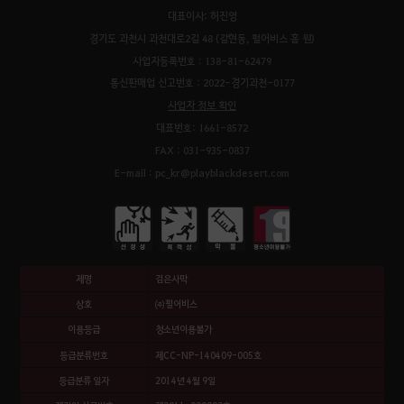
대표이사: 허진영
경기도 과천시 과천대로2길 48 (갈현동, 펄어비스 홈 원)
사업자등록번호 : 138-81-62479
통신판매업 신고번호 : 2022-경기과천-0177
사업자 정보 확인
대표번호: 1661-8572
FAX : 031-935-0837
E-mail : pc_kr@playblackdesert.com
제명
검은사막
상호
㈜펄어비스
이용등급
청소년이용불가
등급분류번호
제CC-NP-140409-005호
등급분류 일자
2014년 4월 9일