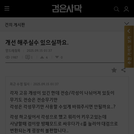
전
체
메
건의 게시판
뉴
추천 가이드 보기
개선 해주실수 있으실까요.
앙드레침묵
2025.09.15 01:37
1987
1
4
0
공유하기
즐
겨
최근 수정 일시 :
2025.09.15 01:37
찾
기
각자 고유 개성이 있긴 한데 전승/각성이 나뉘어져 있듯이
무기도 전승은 전승무기만
각성은 각성무기만 사용할 수있게 바꿔주시면 안될까요..?
각성 하고싶어서 각성으로 헀고 워리어 키우고있는데
사냥할때 검이랑 방패모드로 싸우다가 c를 눌러야 대검으로
변환되는게 굉장히 불편합니다..