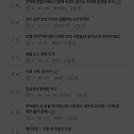
인어복 만들어줘요!!!항해 숙련도 올리는 인어복 못생김 주의
11
2 일 전
4
103
미리내ES
길드 임무 보상 차이로 생활러는 눈치보여요
8
2 일 전
2
111
라이온0-KR
외형 꾸미기에 대한 다양한 건의 사항들(운영자님 꼭 읽어주세요)
5
2 일 전
0
96
케돈킴
생활 노드 관련 건의
3
2 일 전
0
78
하잉2
다음 신캐. 성기사
9
2 일 전
1
133
흰태연
김실장님 방송을 보고
2
2 일 전
0
148
파스타토마토
여러분이 산 군왕 무기에 다른 가문명이 새겨져 있다면? (구매 전
확인 불가 문제)
12
3 일 전
1
141
흑태자
에이전트 - 흐름:숨겨왔던 진실
0