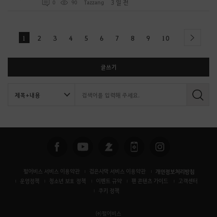
3 일 전
0
90
Tazzang
1
2
3
4
5
6
7
8
9
10
next
글쓰기
검
색
펄어비스 서비스 이용약관
검은사막 서비스 이용약관
개인정보처리방침
운영정책
청소년 보호 정책
이벤트 규약
팬 콘텐츠 가이드
고객센터
쿠키 정책
㈜펄어비스