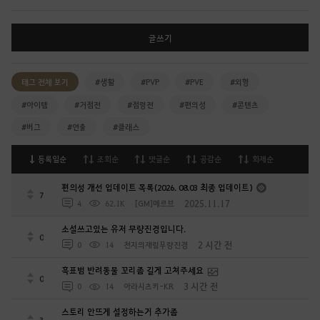
글쓰기
태그 전체 보기
#생활
#PVP
#PVE
#외형
#아이템
#거점전
#점령전
#편의성
#콘텐츠
#버그
#연출
#클래스
등록일순
조회순
댓글순
공감순
화제순
편의성 개선 업데이트 목록(2026. 08.03 최종 업데이트)
7
2025.11.17
4
62.1K
[GM]메르브
소설쓰고있는 유저 무량진경입니다.
0
2 시간 전
0
14
천지의재림무량진경
흑표범 반려동물 꼬리좀 길게 고쳐주세요
0
3 시간 전
0
14
아라시츠키-KR
스토리 안뜨게 설정하는거 추가좀
3