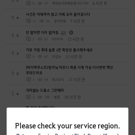
6 시간 전
0
37
째진눈이라째송합니다-KR
시간은 어제까지 줬고 이제 조치 들어갑니다
6
7 시간 전
11
54
공짜안됨
란 말타면 다리 없어짐.
0
12 시간 전
1
51
I가이아I
가문 가방 최대 슬롯 2칸 확장권 출시해주세요
2
13 시간 전
0
47
맛있는
[하이퍼부스트]영자님 마르니 회중 시계 가심 다시한번 확인
부탁드려요
0
17 시간 전
1
54
테크토닉
의미없는 드롭스 그만해라
6
18 시간 전
2
105
빵꿀
몇 가지 건의합니다.
2
23 시간 전
0
57
콜싸인메탈-KR
Please check your service region.
길드 기술 잠금 기능은 빠르게 추가해주셨으면 합니다
3
1 일 전
0
45
BenDoll