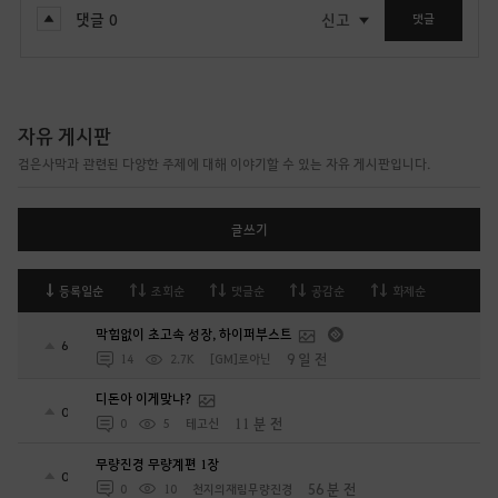
댓글
0
신고
댓글
자유 게시판
검은사막과 관련된 다양한 주제에 대해 이야기할 수 있는 자유 게시판입니다.
글쓰기
등록일순
조회순
댓글순
공감순
화제순
막힘없이 초고속 성장, 하이퍼부스트
6
9 일 전
14
2.7K
[GM]로아닌
디돈아 이게맞냐?
0
11 분 전
0
5
테고신
무량진경 무량계편 1장
0
56 분 전
0
10
천지의재림무량진경