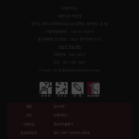
㈜펄어비스
대표이사: 허진영
경기도 과천시 과천대로2길 48 (갈현동, 펄어비스 홈 원)
사업자등록번호 : 138-81-62479
통신판매업 신고번호 : 2022-경기과천-0177
사업자 정보 확인
대표번호: 1661-8572
FAX : 031-935-0837
E-mail : pc_kr@playblackdesert.com
제명
검은사막
상호
㈜펄어비스
이용등급
청소년이용불가
등급분류번호
제CC-NP-140409-005호