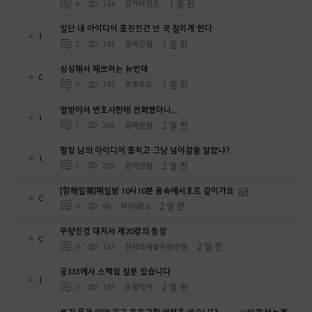
1 일 전
6
124
감자타임즈
일단 내 아이디어 훔친인간 넌 꼭 잘리게 한다
1
1 일 전
2
183
공짜안됨
심심해서 해보려는 뉴빈데
0
1 일 전
0
102
로뽀또또
열받아서 변호사한테 전화했더니...
1
2 일 전
1
205
공짜안됨
펄업 남의 아이디어 훔치고 그냥 넘어갈줄 알았냐?
1
2 일 전
2
225
공짜안됨
[항해일퀘]매일밤 10시10분 꿈속에서호로 같이가요
0
2 일 전
0
96
미리내ES
무량진경 대지서 제20경의 등장
0
2 일 전
0
157
천지의재림무량진경
공333에서 스펙업 질문 있습니다
1
2 일 전
2
107
주황악어
복귀 유저 이며 지금 물물교환 어려움 있습니다..~_~.;;;일괄 넣는게