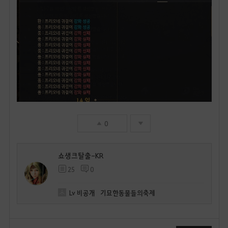
0
쇼생크탈출-KR
25
0
Lv
비공개
기묘한동물들의축제