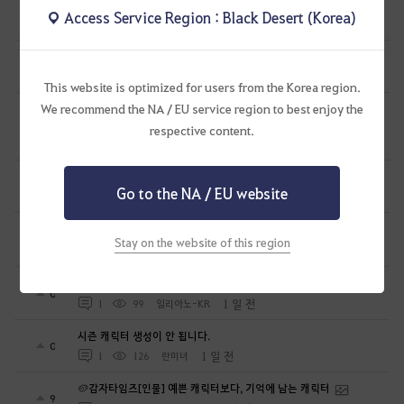
무량진경 대지서 제20경의 등장 4
0
Access Service Region : Black Desert (Korea)
1 일 전
0
33
천지의재림무량진경
무량진경 대지서 제20경의 등장 3
0
1 일 전
0
37
천지의재림무량진경
This website is optimized for users from the Korea region.
We recommend the NA / EU service region to best enjoy the
길드 명성 이상이 없다고 GM이 글남겨서 사진찍어 제출합니다
3
respective content.
1 일 전
4
115
절세미녀초선-KR
무량진경 대지서 제20경의 등장 2
0
Go to the NA / EU website
1 일 전
0
46
천지의재림무량진경
[하이퍼부스트] 61레벨 동검별 보상이 없네요?
0
Stay on the website of this region
1 일 전
3
122
Hemination-KR
올비아 아카데미 퀘스트에서 캐릭터 이동.. 문제 있어요.
0
1 일 전
1
99
일리아노-KR
시즌 캐릭터 생성이 안 됩니다.
0
1 일 전
1
126
란미녀
🥔감자타임즈[인물] 예쁜 캐릭터보다, 기억에 남는 캐릭터
9