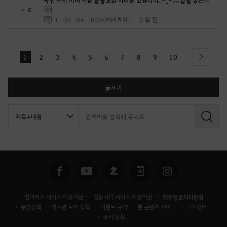
0
2 일 전
1
154
ROK대테러특임단
1
2
3
4
5
6
7
8
9
10
next
글쓰기
검
색
펄어비스 서비스 이용약관
검은사막 서비스 이용약관
개인정보처리방침
운영정책
청소년 보호 정책
이벤트 규약
팬 콘텐츠 가이드
고객센터
쿠키 정책