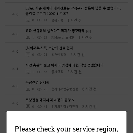
[질문] 시즌 캐릭터 에이전트는 각성무기 슬롯에 넣을 수 없습니다.
공격력 주무기 100% 인가요?
0
1 시간 전
0
14
명왕도량
요즘 신규유입 생겻다고 막피가 생겻더라
0
1 시간 전
1
23
KIMAercher-KR
[하이퍼부스트] 보답의 선물 편지
0
2 시간 전
0
21
일거에척결
시간 충분히 줬고 이제 비양심에 대한 책임 묻겠습니다
1
5 시간 전
1
87
공짜안됨
무량진경 창세록
0
8 시간 전
0
28
천지의재림무량진경
무량진경 대지서 제20경의 등장 5
0
8 시간 전
0
41
천지의재림무량진경
굶카루위치
1
23 시간 전
0
105
주아정
Please check your service region.