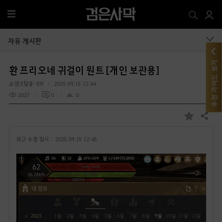
전
체
메
자유 게시판
뉴
추천 가이드 보기
환 프리오네 귀걸이 원트 [개인 보관용]
쇼생크탈출-KR
2025.09.15 12:44
2027
0
0
공유하기
즐
겨
최근 수정 일시 :
2025.09.15 12:45
찾
기