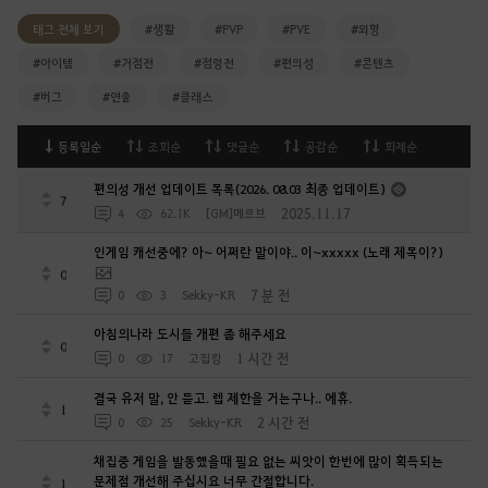
태그 전체 보기
#생활
#PVP
#PVE
#외형
#아이템
#거점전
#점령전
#편의성
#콘텐츠
#버그
#연출
#클래스
등록일순
조회순
댓글순
공감순
화제순
편의성 개선 업데이트 목록(2026. 08.03 최종 업데이트)
7
2025.11.17
4
62.1K
[GM]메르브
인게임 캐선중에? 아~ 어쩌란 말이야.. 이~xxxxx (노래 제목이?)
0
7 분 전
0
3
Sekky-KR
아침의나라 도시들 개편 좀 해주세요
0
1 시간 전
0
17
고집킹
결국 유저 말, 안 듣고. 렙 제한을 거는구나.. 에휴.
1
2 시간 전
0
25
Sekky-KR
채집중 게임을 발동했을때 필요 없는 씨앗이 한번에 많이 획득되는
문제점 개선해 주십시요 너무 간절합니다.
1