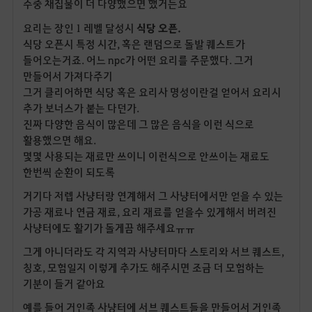
수중 채집물이 더 다양했으면 했거든요
요리는 장인 1 레벨 달성시
식당 오픈.
식당 오픈시 특정 시간, 혹은 랜덤으로 돌발 퀘스트가
들어오는거죠. 어느 npc가 어떤 요리를 주문했다. 그거
만들어서 가져다주기
그거 클리어하면 식당 혹은 요리사 명성이란걸 얻어서 요리시
추가 보너스가 붙는 다던가.
진짜 다양한 음식이 많은데 그 많은 음식을 이런 식으로
활용했으면 해요.
몇몇 사용되는 재료만 쓰이니 이런식으로 안쓰이는 재료도
한번씩 순환이 되도록
거기다 저렙 사냥터랑 연계해서 그 사냥터에서만 얻을 수 있는
가공 재료나 연금 재료, 요리 재료를 얻을수 있게해서 버려진
사냥터에도 활기가 돌게끔 해주세요ㅠㅠ
그게 아니더라도 각 지역과 사냥터마다 스토리와 서브 퀘스트,
칭호, 모험일지 이렇게 추가도 해주시면 조금 더 모험하는
기분이 들거 같아요
예를 들어 거인족 사냥터에 서브 퀘스트들을 만들어서 거인족