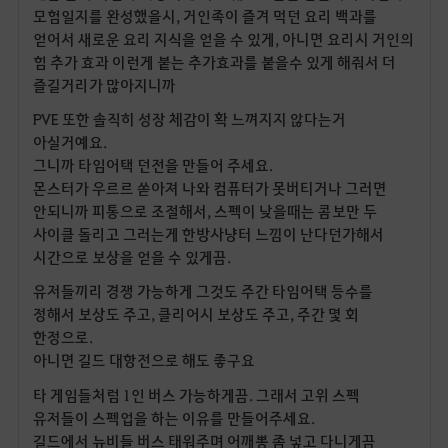
모험일지를 완성했을시, 거인족이 즐겨 먹던 요리 백과를
얻어서 새로운 요리 지식을 얻을 수 있게, 아니면 요리시 거인의
힘 추가 효과 이런게 붙는 추가효과를 붙을수 있게 해줘서 더
즐길거리가 많아지니까
PVE 또한 솔직히 성장 체감이 확 느껴지지 않다는거
아실거예요.
그니까 타임어택 던전을 만들어 주세요.
몬스터가 우르르 쏟아져 나와 컴퓨터가 못버티거나 그러면
안되니까 피통으로 조절해서, 스펙이 낮을때는 콤보만 두
사이클 돌리고 그러는게 한방사냥터 느낌이 난다던가해서
시간으로 보상을 얻을 수 있게끔.
유저들끼리 경쟁 가능하게 그것도 주간 타임어택 등수를
정해서 보상도 주고, 클리어시 보상도 주고, 주간 몇 회
한정으로.
아니면 길드 대항전으로 해도 좋구요
타 게임들처럼 1인 버스 가능하게끔. 그래서 고위 스펙
유저들이 스펙업을 하는 이유를 만들어주세요.
길드에서 뉴비들 버스 태워주며 어깨뽕 좀 넣고 다니게끔