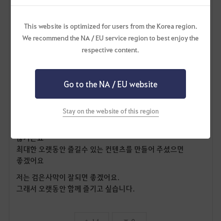
안되니까 가능하게 해주세요!!
마지막으로 해양 생활은 검은사막을 따라잡을 게임이 없다고
This website is optimized for users from the Korea region.
봐요
We recommend the NA / EU service region to best enjoy the
그래픽으로 압도하는데 가면서 낚시도, 멈춰서 잠수도 가능해..
respective content.
근데 그거만 가능하니까 해양에서도 조금만 더 다양한 컨텐츠
부탁드립니다.
보물선이라던가 랜덤 보물지도를 얻어 돌아다니게
Go to the NA / EU website
하는거라던가
로아보면 바다에서 하루에 몇번씩 항해 협동하는거 대부분 별
Stay on the website of this region
보상 못받는데도 사람들 모여서 하잖아요
한국인이 그래요. 보상 확률은 낮아도 일단 즐기는 사람이
많거든요
최대한 오랫동안 즐길수 있는 컨텐츠를 만들어 주셨으면
좋겠어요
저는 검은사막이 잘되면 좋겠어요.
그래서 오랫동안 함께 즐기고 싶습니다.
14
0