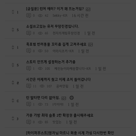
[급질문] 런처 에러? 이거 왜 뜨는거임?
1
16 시간 전
0
42
Sekky-KR
소설쓰고있는 유저 무량진경입니다.
5
1 일 전
0
65
천지의재림무량진경
흑표범 반려동물 꼬리좀 길게 고쳐주세요
1
1 일 전
0
50
아라시츠키-KR
스토리 안뜨게 설정하는거 추가좀
5
1 일 전
1
105
째진눈이라째송합니다-KR
시간은 어제까지 줬고 이제 조치 들어갑니다
8
1 일 전
11
107
공짜안됨
란 말타면 다리 없어짐.
0
1 일 전
1
73
I가이아I
가문 가방 최대 슬롯 2칸 확장권 출시해주세요
3
1 일 전
0
85
맛있는
[하이퍼부스트]영자님 마르니 회중 시계 가심 다시한번 확인