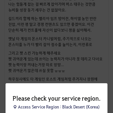
나는 힘들게 잡는 걸 빠르게 잡아가며 버스 태우는 것만큼
뉴비들 성장 동기 세우는 건 없잖아요.
길드끼리 함께 하는 벨리아 임프 방어전, 하이델 농민 반란
진압, 이런 쟁 말고 경쟁 컨텐츠도 있으면 좋겠어요. 이건
단순히 제가 컨트롤에 자신이 없다보니 쟁을 싫어해서.
옛날 타 게임의 몬스터 카니발처럼, 주기적으로 나오는
몬스터를 누가 더 빨리 잡아 점수를 높이는지, 이런류로
그리고 펫 스킨 가능하게 해주세요
펫 귀여운게 있는데 쓰이는 능력치가 아니라 못 데리고 다녀요
펫 능력이랑 꺼내는거랑 따로 앙망...
펫 귀여운거 많은데 쓰질 못함 ㅠㅠㅠ
하우징시에도 타 게임인 로스트 게임처럼 주거지나 장원에
부캐들을 세울수 있게 해줘요. NPC도 초대해서 몇몇
세울수있게 해주고
아니 NPC는 안바래도 부캐들이라도 해주세요
Please check your service region.
내가 열심히 키워서 커마하고 룩 꾸미는데 자랑하기에는
Access Service Region : Black Desert (Korea)
하나하나 껐다켰다해야하고, 모두 모아서 찍고 싶은데 그건