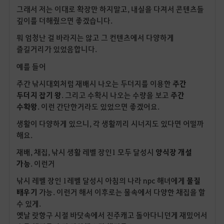
그래서 저는 이대로 확장만 하지말고, 내실을 다져서 콘텐츠들
깊이를 더해줬으면 좋겠습니다.
뭐 엄청난 걸 바라지는 않고 그 컨텐츠에서 다양하게
즐길거리가 있었음합니다.
예를 들어
주간 낚시대회처럼 재배시 나오는 두더지를 이용한
주간
두더지 잡기 왕
. 그리고 수확시 나오는 수량을 보고
주간
수확왕
. 이런 간단한거라도 있었으면 좋겠어요.
생활이 다양하게 있으니, 각 생활끼리 시너지도 있다면 어떨까
해요.
재배, 채집, 낚시 생활 레벨 장인1 모두 달성시
양식장 개설
가능
. 이런거
낚시 레벨 장인 1레벨 달성시 아침의 나라 npc 해녀에게
물질
배우기
가능. 이런거 해서 이후로는 물속에서 다양한 채집을 할
수 있게.
옛날 랏항구 시절 바닷속에서 진주캐고 돌아다니던게 재밌어서