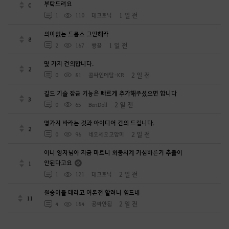
부탁드려요
0
1 일 전
1
110
테크토닉
의미없는 드롭스 그만해라
8
1 일 전
2
167
빵꿀
몇 가지 건의합니다.
2
2 일 전
0
81
콜싸인메탈-KR
길드 기술 잠금 기능은 빠르게 추가해주셨으면 합니다
3
2 일 전
0
65
BenDoll
몇가지 바라는 것과 아이디어 건의 드립니다.
2
2 일 전
0
96
네모세모고먐미
아니 영자님아 지금 마르니 회중시계 가심바른거 추출이
안된다고요
1
2 일 전
1
121
테크토닉
원숭이들 데리고 여론전 할려니 힘드네
11
2 일 전
4
184
공짜안됨