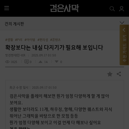
전
체
메
건의 게시판
뉴
추천 가이드 보기
#생활
#PVE
#아이템
#편의성
#콘텐츠
확장보다는 내실 다지기가 필요해 보입니다
멋진현대인-KR
2025.09.17 01:50
1825
0
14
0
공유하기
즐
겨
최근 수정 일시 :
2025.09.17 01:50
찾
기
검은사막을 플레이 해보면 뭔가 엄청 다양하게 할 게 많아
보여요.
생활만 보더라도 11개, 하우징, 항해, 다양한 퀘스트와 지식
뛰어난 그래픽을 바탕으로 한 모험 등등
뭔가 엄청 다양해 보이고 이걸 언제 다 해보나 싶어요
처음 할때는.