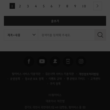
1
2
3
4
5
6
7
8
9
10
next
글쓰기
검
색
펄어비스 서비스 이용약관
검은사막 서비스 이용약관
개인정보처리방침
운영정책
청소년 보호 정책
이벤트 규약
팬 콘텐츠 가이드
고객센터
쿠키 정책
㈜펄어비스
대표이사: 허진영
경기도 과천시 과천대로2길 48 (갈현동, 펄어비스 홈 원)