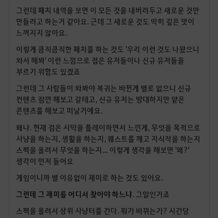
그런데 패치 내역을 보면 이 모든 것을 내버려두고 새로운 것만
만들려고 하는거 같아요. 근데 그 새로운 것도 딱히 깊은 맛이
느껴지지 않아요.
이렇게 큼직큼직한 패치를 하는 것도 '우리 이런 것도 나왔으니
와서 해봐' 이런 느낌으로 접은 유저들이나 신규 유저들을
부르기 위함도 있겠죠
그런데 그 사람들이 와봐야 복귀는 바뀐게 별로 없으니 신규
컨텐츠 잠깐 해보고 갈테고, 신규 유저는 방대하지만 얕은
콘텐츠를 해보고 떠날거에요.
왜냐. 현재 검은 사막을 플레이하면서 느낀게, 무엇을 목적으로
사냥을 하는지, 생활을 하는지, 퀘스트를 깨고 지식작을 하는지
스펙을 올려서 무엇을 하는지... 이렇게 생각을 해보면 '왜?'
생각이 먼저 들어요
게임이니까 별 이유없이 재미로 하는 것도 있어요.
그런데 그 재미를 어디서 찾아야 하느냐
. 그말인거죠
스펙을 올려서 상위 사냥터를 간다. 뭐가 바뀌는가? 시간당