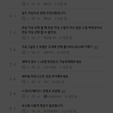
3 시간 전
0
20
폴리프
길드 수당수금 관련 건의사항입니다.
1
3 시간 전
0
23
폴리프
전승 각성 선택 할 때 전승 각성 스킬이 아닌 일반 스킬 찍혀있어서
전승 각성 선택 할 수 없어요.
1
5 시간 전
0
37
파란별-KR
크로그달로그 외형은 도대체 언제 출시하는겁니꽈??예??
0
5 시간 전
0
31
낭만가이
새벽의 정수 1:1교환 반대로도 가능하게해주세요
0
7 시간 전
0
26
기모지한밤
세라핌 마르니스트 의상 추가해주세요
0
8 시간 전
0
19
피치
<나만의 메이드> 컨텐츠 보완점
0
8 시간 전
0
42
SAGEMON
보스템 사용처 제공이 필요합니다.
1
13 시간 전
0
38
밤이면밤마다