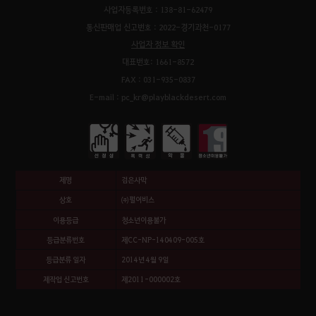
사업자등록번호 : 138-81-62479
통신판매업 신고번호 : 2022-경기과천-0177
사업자 정보 확인
대표번호: 1661-8572
FAX : 031-935-0837
E-mail : pc_kr@playblackdesert.com
제명
검은사막
상호
㈜펄어비스
이용등급
청소년이용불가
등급분류번호
제CC-NP-140409-005호
등급분류 일자
2014년 4월 9일
제작업 신고번호
제2011-000002호