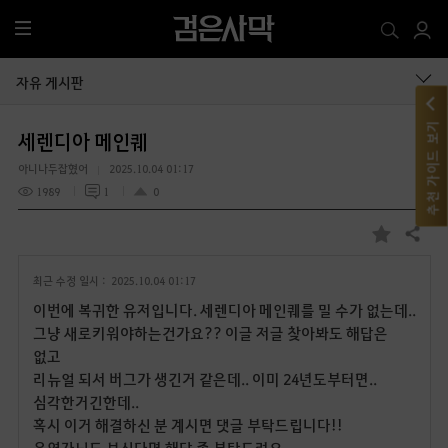
전
체
메
자유 게시판
뉴
추천 가이드 보기
세렌디아 메인퀘
아니나두잡혔어
2025.10.04 01:17
1989
1
0
공유하기
즐
겨
최근 수정 일시 :
2025.10.04 01:17
찾
기
이번에 복귀한 유저입니다. 세렌디아 메인퀘를 밀 수가 없는데..
그냥 새로키워야하는건가요?? 이글 저글 찾아봐도 해답은
없고
리뉴얼 되서 버그가 생긴거 같은데.. 이미 24년도부터면..
심각한거긴한데..
혹시 이거 해결하신 분 계시면 댓글 부탁드립니다!!
운영자님도 보신다면 해답 좀 부탁드려요