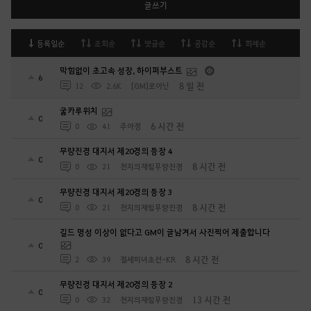
글쓰기
등록일순
조회순
댓글순
공감순
화제순
막힘없이 초고속 성장, 하이퍼부스트
6
8 일 전
12
2.6K
[GM]로아닌
굶카루위치
0
6 시간 전
0
41
주아정
무량진경 대지서 제20경의 등장 4
0
8 시간 전
0
21
천지의재림무량진경
무량진경 대지서 제20경의 등장 3
0
8 시간 전
0
21
천지의재림무량진경
길드 명성 이상이 없다고 GM이 글남겨서 사진찍어 제출합니다
0
8 시간 전
2
39
절세미녀초선-KR
무량진경 대지서 제20경의 등장 2
0
13 시간 전
0
32
천지의재림무량진경