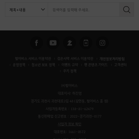
검
색
펄어비스 서비스 이용약관
검은사막 서비스 이용약관
개인정보처리방침
운영정책
청소년 보호 정책
이벤트 규약
팬 콘텐츠 가이드
고객센터
쿠키 정책
㈜펄어비스
대표이사: 허진영
경기도 과천시 과천대로2길 48 (갈현동, 펄어비스 홈 원)
사업자등록번호 : 138-81-62479
통신판매업 신고번호 : 2022-경기과천-0177
사업자 정보 확인
대표번호: 1661-8572