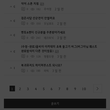
악어 스폰 지점
0
2 일 전
0
182
주아정
검은사당 산군전이 안열려요
0
2 일 전
0
150
모닝포도
멘토&멘티 신규분들 쿠폰받아가세요
0
3 일 전
0
241
테크토닉
(수정-완료)올비아 아카데미 초록 물고기 버그(버그아님 퀘스트
완료방식이 다른 것이었음)
0
3 일 전
0
128
명왕도량
복귀유저도 하이퍼부스트 되나요?
1
3 일 전
1
185
라릭
1
2
3
4
5
6
7
8
9
10
next
글쓰기