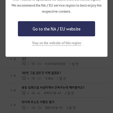
1 일 전
2
180
공짜안됨
We recommend the NA / EU service region to best enjoy the
[항해일퀘]매일밤 10시10분 꿈속에서호로 같이가요
respective content.
0
1 일 전
0
74
미리내ES
무량진경 대지서 제20경의 등장
0
Go to the NA / EU website
1 일 전
0
136
천지의재림무량진경
공333에서 스펙업 질문 있습니다
1
Stay on the website of this region
1 일 전
2
86
주황악어
복귀 유저 이며 지금 물물교환 어려움 있습니다..~_~.;;;일괄 넣는게
0
1 일 전
1
132
ROK대테러특임단
2년전 그일 같은건 이제 없겠죠?
0
1 일 전
0
211
보셈84
꿈둠 업화스킬 사냥터에서 안써지는데 패치됐어요?
0
2 일 전
0
62
새벽의기쁨-KR
하이퍼 부스트 이벤트 평가
3
2 일 전
1
176
황금나무숲-KR