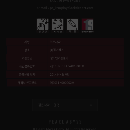
FAX : 031-935-0837
E-mail : pc_kr@playblackdesert.com
제명
검은사막
상호
㈜펄어비스
이용등급
청소년이용불가
등급분류번호
제CC-NP-140409-005호
등급분류 일자
2014년 4월 9일
제작업 신고번호
제2011-000002호
검은사막 -
한국
© Pearl Abyss Corp. All Rights Reserved.