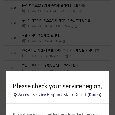
[하이퍼부스트] 61레벨 동검별 보상이 없네요?
0
14 시간 전
3
78
Hemination-KR
올비아 아카데미 퀘스트에서 캐릭터 이동.. 문제 있어요.
0
19 시간 전
1
73
일리아노-KR
시즌 캐릭터 생성이 안 됩니다.
0
1 일 전
1
94
란미녀
🥔감자타임즈[인물] 예쁜 캐릭터보다, 기억에 남는 캐릭터
9
1 일 전
6
110
감자타임즈
일단 내 아이디어 훔친인간 넌 꼭 잘리게 한다
1
1 일 전
2
147
공짜안됨
심심해서 해보려는 뉴빈데
0
Please check your service region.
1 일 전
0
86
로뽀또또
Access Service Region : Black Desert (Korea)
열받아서 변호사한테 전화했더니...
1
1 일 전
1
168
공짜안됨
펄업 남의 아이디어 훔치고 그냥 넘어갈줄 알았냐?
1
This website is optimized for users from the Korea region.