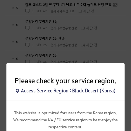
길드 퀘스트 2일 전 부터 1개 남고 임무수락 눌러도 진행 안됨
5
13 시간 전
0
69
절세미녀초선-KR
무량진경 무량계편 3장
0
13 시간 전
0
49
천지의재림무량진경
무량진경 무량계편 2장 후속
0
14 시간 전
0
26
천지의재림무량진경
무량진경 무량계편 2장
0
14 시간 전
0
44
천지의재림무량진경
[하이퍼부스트] 보상으로 들어온게 제대로 들어온게 맞나요?
0
Please check your service region.
23 시간 전
1
123
일거에척결
이고르 바탈리 모험일지 9권 중 모험가의 유실물 관련해서
Access Service Region : Black Desert (Korea)
0
1 일 전
4
93
단륵
에이전트 감상
0
This website is optimized for users from the Korea region.
1 일 전
0
109
칼루이스-KR
We recommend the NA / EU service region to best enjoy the
[뉴비질문] 시즌졸업 60렙이후 시즌졸업 버튼 누르고 메인퀘 끝까지
respective content.
밀고 아카데미 고?
0