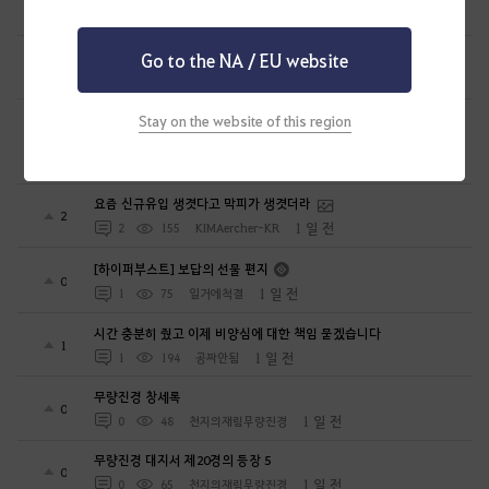
1 일 전
2
79
헬다마르스-KR
무량진경 무량계편 1장
Go to the NA / EU website
1
1 일 전
0
92
천지의재림무량진경
[질문] 시즌 캐릭터 에이전트는 각성무기 슬롯에 넣을 수 없습니다.
Stay on the website of this region
공격력 주무기 100% 인가요?
0
1 일 전
2
100
명왕도량
요즘 신규유입 생겻다고 막피가 생겻더라
2
1 일 전
2
155
KIMAercher-KR
[하이퍼부스트] 보답의 선물 편지
0
1 일 전
1
75
일거에척결
시간 충분히 줬고 이제 비양심에 대한 책임 묻겠습니다
1
1 일 전
1
194
공짜안됨
무량진경 창세록
0
1 일 전
0
48
천지의재림무량진경
무량진경 대지서 제20경의 등장 5
0
1 일 전
0
65
천지의재림무량진경