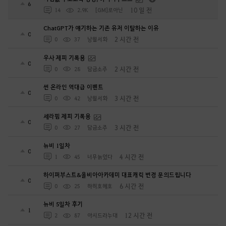
6
10 일 전
14
2.9K
[GM]로아닌
ChatGPT가 얘기하는 기존 유저 이탈하는 이유
0
2 시간 전
0
37
낭월서화
우사 제피 기록용
0
2 시간 전
0
28
담금소주
썬 온라인 역대급 이벤트
0
3 시간 전
0
42
낭월서화
세라핌 제피 기록용
0
3 시간 전
0
27
담금소주
뉴비 1일차
0
4 시간 전
1
45
너무늙었다
하이퍼부스트&올비아아카데미 대표캐릭 변경 문의드립니다
0
6 시간 전
0
25
하히호헤호
뉴비 5일차 후기
1
12 시간 전
2
87
아시드라누대