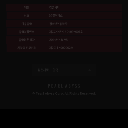
제명
검은사막
상호
㈜펄어비스
이용등급
청소년이용불가
등급분류번호
제CC-NP-140409-005호
등급분류 일자
2014년 4월 9일
제작업 신고번호
제2011-000002호
검은사막 -
한국
© Pearl Abyss Corp. All Rights Reserved.