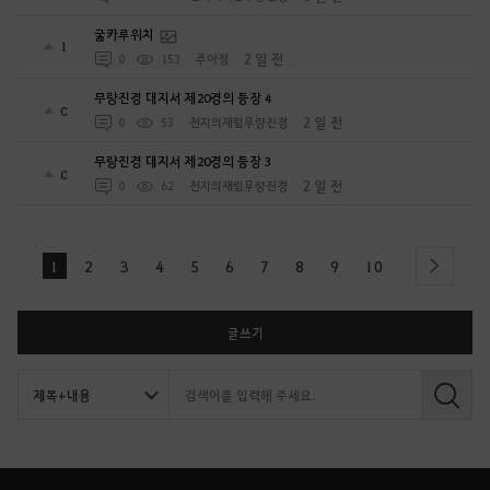
굶카루위치
1
2 일 전
0
153
주아정
무량진경 대지서 제20경의 등장 4
0
2 일 전
0
53
천지의재림무량진경
무량진경 대지서 제20경의 등장 3
0
2 일 전
0
62
천지의재림무량진경
1
2
3
4
5
6
7
8
9
10
next
글쓰기
검
색