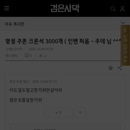
전
체
메
자유 게시판
뉴
추천 가이드 보기
명절 쿠폰 크론석 3000개 ( 인벤 퍼옴 - 주데 님 ^^*)
그대는신이다
2025.10.04 07:33
2092
0
2
공유하기
즐
겨
최근 수정 일시 :
2025.10.04 07:33
찾
기
더도덜도말고한가위만같아라
밝은보름달한가위
2