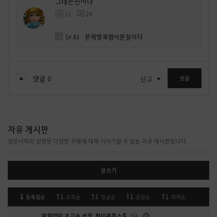
그대는신이다
11
24
Lv
61
본래행복함이본질이다
댓글
0
신고
댓글
자유 게시판
검은사막과 관련된 다양한 주제에 대해 이야기할 수 있는 자유 게시판입니다.
글쓰기
등록일순
조회순
댓글순
공감순
화제순
막힘없이 초고속 성장, 하이퍼부스트