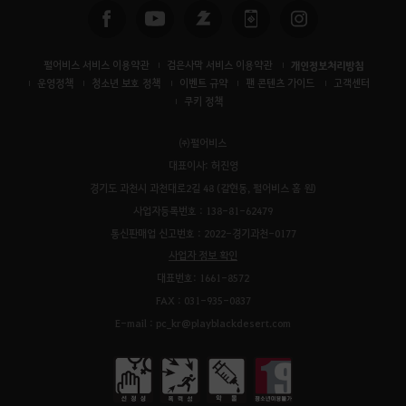
펄어비스 서비스 이용약관
검은사막 서비스 이용약관
개인정보처리방침
운영정책
청소년 보호 정책
이벤트 규약
팬 콘텐츠 가이드
고객센터
쿠키 정책
㈜펄어비스
대표이사: 허진영
경기도 과천시 과천대로2길 48 (갈현동, 펄어비스 홈 원)
사업자등록번호 : 138-81-62479
통신판매업 신고번호 : 2022-경기과천-0177
사업자 정보 확인
대표번호: 1661-8572
FAX : 031-935-0837
E-mail : pc_kr@playblackdesert.com