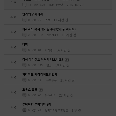
6
2026.07.29
14
3.2K
[GM]로아닌
인기의상 패키지
0
11 시간 전
0
75
구번
카라자드 껴서 생기는 수정칸에 뭐 끼나요?
0
13 시간 전
2
102
원이가문4
대박
0
14 시간 전
0
84
마라겸
각성 에이전트 이렇게 나오나요?
0
19 시간 전
0
145
열꽃
카라자드 확정강화모험일지
0
21 시간 전
0
121
유우우웅
드롭스 오류
0
22 시간 전
0
60
Tobe911
무량진경 무량계편 5장
0
1 일 전
0
45
천지의재림무량진경