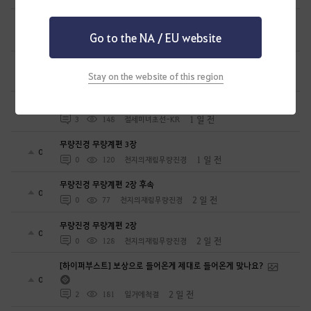
하이퍼부스트&올비아아카데미 대표캐릭 변경 문의드립니다
0
Go to the NA / EU website
1 일 전
1
70
하히호헤호
뉴비 5일차 후기
1
Stay on the website of this region
1 일 전
2
183
아시드라누대
길드 퀘스트 2일 전 부터 1개 남고 임무수락 눌러도 진행 안됨
5
1 일 전
3
148
절세미녀초선-KR
무량진경 무량계편 3장
0
1 일 전
0
120
천지의재림무량진경
무량진경 무량계편 2장 후속
0
2 일 전
0
77
천지의재림무량진경
무량진경 무량계편 2장
0
2 일 전
0
128
천지의재림무량진경
[하이퍼부스트] 보상으로 들어온게 제대로 들어온게 맞나요?
0
2 일 전
2
181
일거에척결