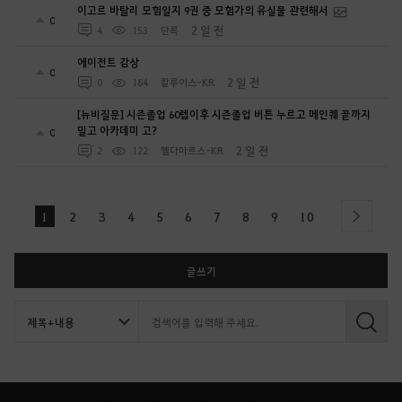
이고르 바탈리 모험일지 9권 중 모험가의 유실물 관련해서
0
2 일 전
4
153
단륵
에이전트 감상
0
2 일 전
0
184
칼루이스-KR
[뉴비질문] 시즌졸업 60렙이후 시즌졸업 버튼 누르고 메인퀘 끝까지
밀고 아카데미 고?
0
2 일 전
2
122
헬다마르스-KR
1
2
3
4
5
6
7
8
9
10
next
글쓰기
검
색