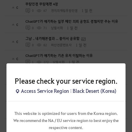
무량진경 무량계편 4장
0
1 일 전
0
67
천지의재림무량진경
ChatGPT가 얘기하는 일부 메인 의뢰 공헌도 경험치만 주는 이유
0
1 일 전
0
71
낭월서화
그냥 .. 내가해본결과 ... 좋아서 공유함
0
1 일 전
0
82
파산전문변호사
ChatGPT가 얘기하는 기존 유저 이탈하는 이유
0
1 일 전
1
172
낭월서화
우사 제피 기록용
0
Please check your service region.
1 일 전
0
89
담금소주
썬 온라인 역대급 이벤트
Access Service Region : Black Desert (Korea)
0
1 일 전
0
151
낭월서화
세라핌 제피 기록용
0
This website is optimized for users from the Korea region.
1 일 전
0
88
담금소주
We recommend the NA / EU service region to best enjoy the
뉴비 1일차
respective content.
0
1 일 전
2
157
너무늙었다