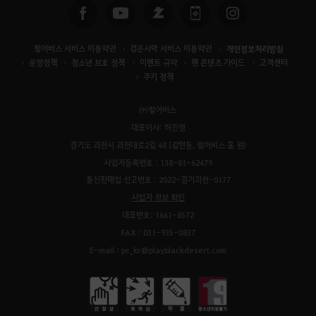
펄어비스 서비스 이용약관
검은사막 서비스 이용약관
개인정보처리방침
운영정책
청소년 보호 정책
이벤트 규약
팬 콘텐츠 가이드
고객센터
쿠키 정책
㈜펄어비스
대표이사: 허진영
경기도 과천시 과천대로2길 48 (갈현동, 펄어비스 홈 원)
사업자등록번호 : 138-81-62479
통신판매업 신고번호 : 2022-경기과천-0177
사업자 정보 확인
대표번호: 1661-8572
FAX : 031-935-0837
E-mail : pc_kr@playblackdesert.com