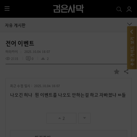
전
체
메
자유 게시판
뉴
추천 가이드 보기
전어 이벤트
마라카이
2025.10.04 18:07
2115
0
2
공유하기
즐
겨
최근 수정 일시 :
2025.10.04 18:07
찾
기
나오긴 허냐 뭔 이벤트를 나오도 안하는걸 하고 자빠졌냐 ㅄ들
2