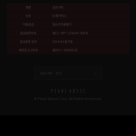
제명
검은사막
상호
㈜펄어비스
이용등급
청소년이용불가
등급분류번호
제CC-NP-140409-005호
등급분류 일자
2014년 4월 9일
제작업 신고번호
제2011-000002호
검은사막 -
한국
© Pearl Abyss Corp. All Rights Reserved.