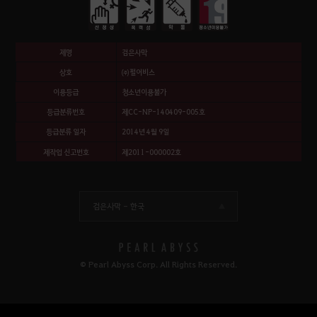
제명
검은사막
상호
㈜펄어비스
이용등급
청소년이용불가
등급분류번호
제CC-NP-140409-005호
등급분류 일자
2014년 4월 9일
제작업 신고번호
제2011-000002호
검은사막 -
한국
© Pearl Abyss Corp. All Rights Reserved.