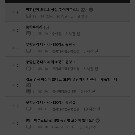
막힘없이 초고속 성장, 하이퍼부스트
6
8 일 전
12
2.6K
[GM]로아닌
굶카루위치
0
4 시간 전
0
29
주아정
무량진경 대지서 제20경의 등장 4
0
5 시간 전
0
18
천지의재림무량진경
무량진경 대지서 제20경의 등장 3
0
5 시간 전
0
16
천지의재림무량진경
길드 명성 이상이 없다고 GM이 글남겨서 사진찍어 제출합니다
0
6 시간 전
2
36
절세미녀초선-KR
무량진경 대지서 제20경의 등장 2
0
10 시간 전
0
31
천지의재림무량진경
[하이퍼부스트] 61레벨 동검별 보상이 없네요?
0
11 시간 전
3
70
Hemination-KR