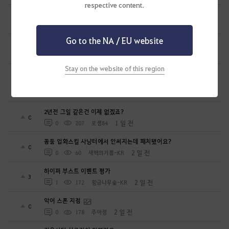
respective content.
무량진경 대지서 제20경의 등장
0
1 일 전
0
131
천지의재림무량진경
Go to the NA / EU website
공333에서 스펙업 질문 있습니다
1
1 일 전
2
85
주황악어
Stay on the website of this region
복귀 유저 이며 지금 물물교환 어려움 있습니다..~_~.;;;일괄 넣는게
0
1 일 전
1
128
ROK대테러특임단
2년전 그일 같은건 이제 없겠죠?
0
1 일 전
0
207
보셈84
꿈둠 업화스킬 사냥터에서 안써지는데 패치됐어요?
0
2 일 전
0
60
새벽의기쁨-KR
하이퍼 부스트 이벤트 평가
3
2 일 전
1
172
황금나무숲-KR
악어 스폰 지점
0
2 일 전
0
178
주아정