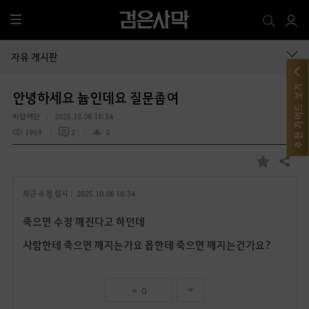
전
체
메
자유 게시판
뉴
추천 가이드 보기
안녕하세요 늅인데요 질문좀여
바람여단
2025.10.08 18:34
1969
2
0
공유하기
즐
겨
최근 수정 일시 :
2025.10.08 18:34
찾
기
죽으면 수정 깨진다고 하던데
사람한테 죽으면 깨지는가요 몹한테 죽으면 깨지는건가요?
0