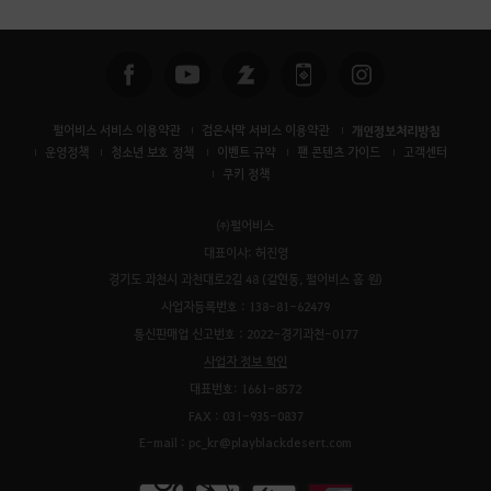
펄어비스 서비스 이용약관
검은사막 서비스 이용약관
개인정보처리방침
운영정책
청소년 보호 정책
이벤트 규약
팬 콘텐츠 가이드
고객센터
쿠키 정책
㈜펄어비스
대표이사: 허진영
경기도 과천시 과천대로2길 48 (갈현동, 펄어비스 홈 원)
사업자등록번호 : 138-81-62479
통신판매업 신고번호 : 2022-경기과천-0177
사업자 정보 확인
대표번호: 1661-8572
FAX : 031-935-0837
E-mail : pc_kr@playblackdesert.com