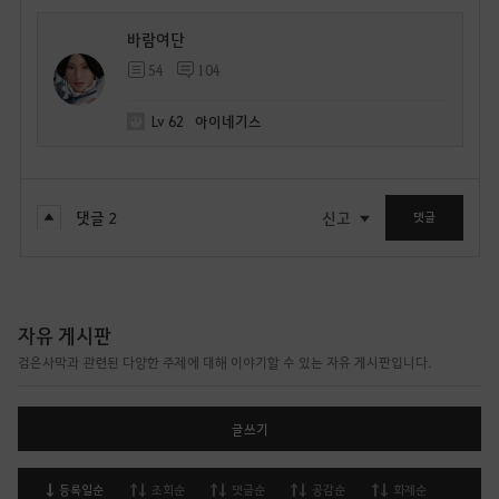
바람여단
54
104
Lv
62
아이네기스
댓글
2
신고
댓글
자유 게시판
검은사막과 관련된 다양한 주제에 대해 이야기할 수 있는 자유 게시판입니다.
글쓰기
등록일순
조회순
댓글순
공감순
화제순