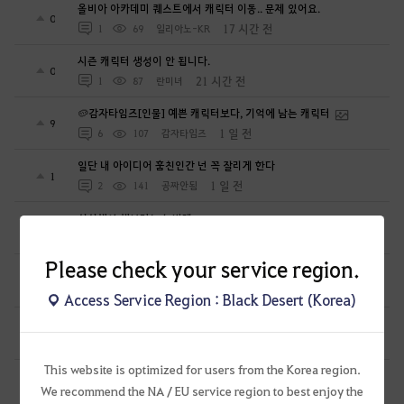
올비아 아카데미 퀘스트에서 캐릭터 이동.. 문제 있어요.
0
17 시간 전
1
69
일리아노-KR
시즌 캐릭터 생성이 안 됩니다.
0
21 시간 전
1
87
란미녀
🥔감자타임즈[인물] 예쁜 캐릭터보다, 기억에 남는 캐릭터
9
1 일 전
6
107
감자타임즈
일단 내 아이디어 훔친인간 넌 꼭 잘리게 한다
1
1 일 전
2
141
공짜안됨
심심해서 해보려는 뉴빈데
0
1 일 전
0
82
로뽀또또
Please check your service region.
열받아서 변호사한테 전화했더니...
1
1 일 전
1
162
공짜안됨
Access Service Region : Black Desert (Korea)
펄업 남의 아이디어 훔치고 그냥 넘어갈줄 알았냐?
1
1 일 전
2
173
공짜안됨
This website is optimized for users from the Korea region.
[항해일퀘]매일밤 10시10분 꿈속에서호로 같이가요
0
We recommend the NA / EU service region to best enjoy the
1 일 전
0
72
미리내ES