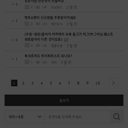
검은사당 산군전이 안열려요
0
2 일 전
0
145
모닝포도
멘토&멘티 신규분들 쿠폰받아가세요
0
2 일 전
0
239
테크토닉
(수정-완료)올비아 아카데미 초록 물고기 버그(버그아님 퀘스트
완료방식이 다른 것이었음)
0
3 일 전
0
125
명왕도량
복귀유저도 하이퍼부스트 되나요?
1
3 일 전
1
181
라릭
1
2
3
4
5
6
7
8
9
10
next
글쓰기
검
색