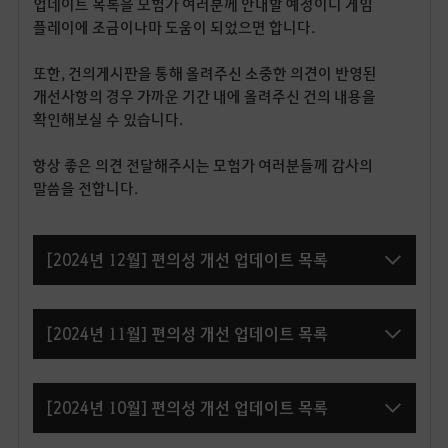
업데이트 목록을 모험가 여러분께 안내할 예정이니 게임
플레이에 조금이나마 도움이 되었으면 합니다.
또한, 건의게시판을 통해 올려주신 소중한 의견이 반영된
개선사항의 경우 가까운 기간 내에 올려주신 건의 내용을
확인해보실 수 있습니다.
항상 좋은 의견 전달해주시는 모험가 여러분들께 감사의
말씀을 전합니다.
[2024년 12월] 편의성 개선 업데이트 목록
[2024년 11월] 편의성 개선 업데이트 목록
[2024년 10월] 편의성 개선 업데이트 목록