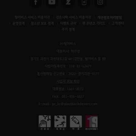
펄어비스 서비스 이용약관
검은사막 서비스 이용약관
개인정보처리방침
운영정책
청소년 보호 정책
이벤트 규약
팬 콘텐츠 가이드
고객센터
쿠키 정책
㈜펄어비스
대표이사: 허진영
경기도 과천시 과천대로2길 48 (갈현동, 펄어비스 홈 원)
사업자등록번호 : 138-81-62479
통신판매업 신고번호 : 2022-경기과천-0177
사업자 정보 확인
대표번호: 1661-8572
FAX : 031-935-0837
E-mail : pc_kr@playblackdesert.com