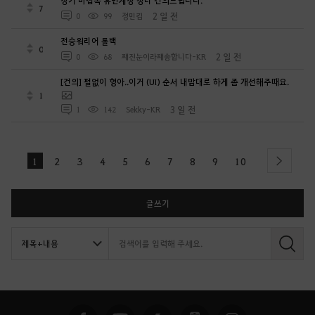
7
2 일 전
0
99
정민킴
전승워리어 롤백
0
2 일 전
0
68
째진눈이라째송합니다-KR
[건의] 펄없이 형아..이거 (UI) 순서 내맘대로 하게 좀 개선해주때요.
1
3 일 전
1
142
Sekky-KR
1
2
3
4
5
6
7
8
9
10
next
글쓰기
검
색