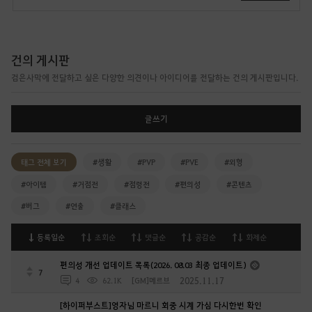
건의 게시판
검은사막에 전달하고 싶은 다양한 의견이나 아이디어를 전달하는 건의 게시판입니다.
글쓰기
태그 전체 보기
#생활
#PVP
#PVE
#외형
#아이템
#거점전
#점령전
#편의성
#콘텐츠
#버그
#연출
#클래스
등록일순
조회순
댓글순
공감순
화제순
편의성 개선 업데이트 목록(2026. 08.03 최종 업데이트)
7
2025.11.17
4
62.1K
[GM]메르브
[하이퍼부스트]영자님 마르니 회중 시계 가심 다시한번 확인