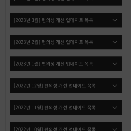
[2023년 3월] 편의성 개선 업데이트 목록
[2023년 2월] 편의성 개선 업데이트 목록
[2023년 1월] 편의성 개선 업데이트 목록
[2022년 12월] 편의성 개선 업데이트 목록
[2022년 11월] 편의성 개선 업데이트 목록
[2022년 10월] 편의성 개선 업데이트 목록