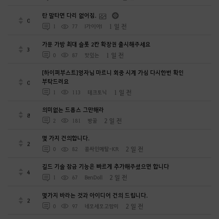
란 말타면 다리 없어짐.
0
1 일 전
1
77
I가이아I
가문 가방 최대 슬롯 2칸 확장권 출시해주세요
3
1 일 전
0
87
맛있는
[하이퍼부스트]영자님 마르니 회중 시계 가심 다시한번 확인
부탁드려요
0
1 일 전
1
113
테크토닉
의미없는 드롭스 그만해라
8
2 일 전
2
181
빵꿀
몇 가지 건의합니다.
2
2 일 전
0
82
콜싸인메탈-KR
길드 기술 잠금 기능은 빠르게 추가해주셨으면 합니다
4
2 일 전
1
67
BenDoll
몇가지 바라는 것과 아이디어 건의 드립니다.
2
2 일 전
0
97
네모세모고먐미