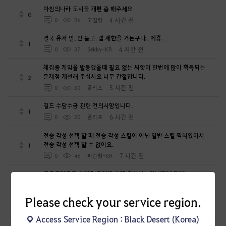
아침의나라 도시들 개편 좀 해주세요
0
4 시간 전
0
36
고집킹
결국 유저 말, 안 듣고. 렙 제한을 거는구나.. 에휴.
1
4 시간 전
0
37
Sekky-KR
채집중 게임을 발동했을때 필요 없는 씨앗이 한번에 많이 획득되는
문제점 개선해 주십시요 너무 간절합니다.
2
5 시간 전
0
30
폴리프
길드 수당수금 관련 건의사항입니다.
1
6 시간 전
0
30
폴리프
전승 각성 선택 할 때 전승 각성 스킬이 아닌 일반 스킬 찍혀있어서
전승 각성 선택 할 수 없어요.
1
7 시간 전
0
46
파란별-KR
크로그달로그 외형은 도대체 언제 출시하는겁니꽈??예??
0
7 시간 전
0
37
낭만가이
Please check your service region.
새벽의 정수 1:1교환 반대로도 가능하게해주세요
0
9 시간 전
0
27
기모지한밤
Access Service Region : Black Desert (Korea)