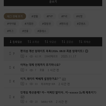
글쓰기
태그 전체 보기
#생활
#PVP
#PVE
#외형
#아이템
#거점전
#점령전
#편의성
#콘텐츠
#버그
#연출
#클래스
등록일순
조회순
댓글순
공감순
화제순
편의성 개선 업데이트 목록(2026. 08.03 최종 업데이트)
7
2025.11.17
4
62.1K
[GM]메르브
아처는 대체 언제까지 유기하나요?
0
1 시간 전
0
7
꼬물
이거, 왜이리 빡쎄게 설정한거죠? ''
0
2 시간 전
0
33
흑귀하양-KR
인게임 캐선중에? 아~ 어쩌란 말이야.. 이~xxxxx (노래 제목이?)
0
2 시간 전
0
23
Sekky-KR