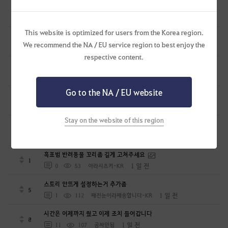
세라핌 마르니스트 의상 추가해주세요
0
10 시간 전
0
19
피치
This website is optimized for users from the Korea region.
<나만의 메이드> 컨텐츠 보완점
0
We recommend the NA / EU service region to best enjoy the
10 시간 전
0
55
SAGEMON
respective content.
보스템 사용처 제공이 필요합니다.
1
15 시간 전
0
40
밤이면밤마다
Go to the NA / EU website
[급질문] 런처 에러? 이거 왜 뜨는거임?
1
18 시간 전
0
45
Sekky-KR
Stay on the website of this region
소설쓰고있는 유저 무량진경입니다.
5
1 일 전
0
67
천지의재림무량진경
흑표범 반려동물 꼬리좀 길게 고쳐주세요
1
1 일 전
0
53
아라시츠키-KR
스토리 안뜨게 설정하는거 추가좀
5
1 일 전
1
112
째진눈이라째송합니다-KR
시간은 어제까지 줬고 이제 조치 들어갑니다
8
1 일 전
11
107
공짜안됨