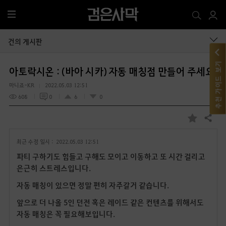
전
체
메
건의 게시판
뉴
추천 가이드 보기
아토락시온 : (바아 시카) 자동 매칭점 만들어 주세요.
마니죠-KR
2022.05.03 12:51
608
0
6
0
공유하기
즐
겨
최근 수정 일시 :
2022.05.03 12:51
찾
기
파티 구하기도 힘들고 구해도 모이고 이동하고 또 시간 걸리고
은근히 스트레스입니다.
자동 매칭이 있으면 정말 편히 자주갈거 같습니다.
앞으로 더 나올 5인 던전 혹은 레이드 같은 컨텐츠를 위해서도
자동 매칭은 꼭 필요해보입니다.