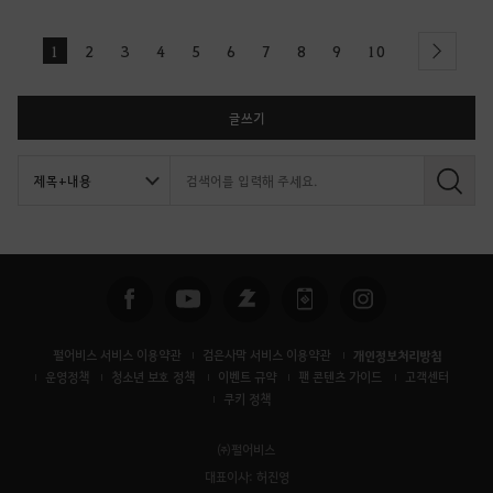
1
2
3
4
5
6
7
8
9
10
next
글쓰기
검
색
펄어비스 서비스 이용약관
검은사막 서비스 이용약관
개인정보처리방침
운영정책
청소년 보호 정책
이벤트 규약
팬 콘텐츠 가이드
고객센터
쿠키 정책
㈜펄어비스
대표이사: 허진영