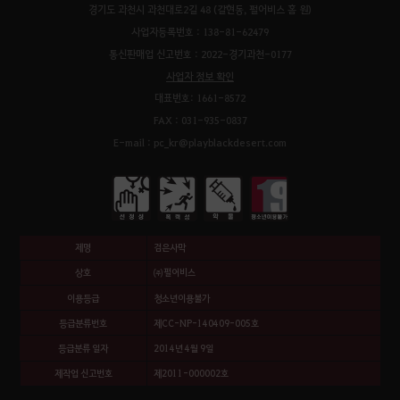
경기도 과천시 과천대로2길 48 (갈현동, 펄어비스 홈 원)
사업자등록번호 : 138-81-62479
통신판매업 신고번호 : 2022-경기과천-0177
사업자 정보 확인
대표번호: 1661-8572
FAX : 031-935-0837
E-mail : pc_kr@playblackdesert.com
제명
검은사막
상호
㈜펄어비스
이용등급
청소년이용불가
등급분류번호
제CC-NP-140409-005호
등급분류 일자
2014년 4월 9일
제작업 신고번호
제2011-000002호