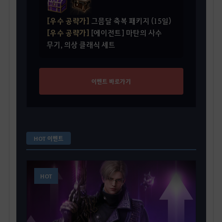
[우수 공략가]
그믐달 축복 패키지 (15일)
[우수 공략가]
[에이전트] 마탄의 사수
무기, 의상 클래식 세트
이벤트 바로가기
HOT 이벤트
HOT