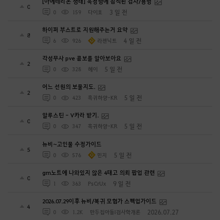
[아에테리온 생태] 흑정령에 침식된 검사/용병
0
3 일 전
0
159
다이호
하이퍼 부스트로 지원해주는거 요약
8
4 일 전
6
926
라젠닉트
각성무사 pve 콤보를 알아보아요
2
5 일 전
0
328
헤이
어느 선원의 보물지도.
2
5 일 전
0
423
흑귀하양-KR
알루스틴 - V카라 받기.
0
5 일 전
0
347
흑귀하양-KR
뉴비~고인물 수정가이드
5
5 일 전
0
576
민지
gm노트에 나와있지 않은 4태고 의뢰 팝업 관련
0
9 일 전
1
363
PsCrUx
2026.07.29이후 뉴비/복귀 모험가 스펙업가이드
4
2026.07.27
0
1.2K
만두집아들I검사학개론