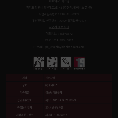
대표이사: 허진영
경기도 과천시 과천대로2길 48 (갈현동, 펄어비스 홈 원)
사업자등록번호 : 138-81-62479
통신판매업 신고번호 : 2022-경기과천-0177
사업자 정보 확인
대표번호: 1661-8572
FAX : 031-935-0837
E-mail : pc_kr@playblackdesert.com
제명
검은사막
상호
㈜펄어비스
이용등급
청소년이용불가
등급분류번호
제CC-NP-140409-005호
등급분류 일자
2014년 4월 9일
제작업 신고번호
제2011-000002호