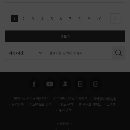
1
2
3
4
5
6
7
8
9
10
next
글쓰기
검
색
펄어비스 서비스 이용약관
검은사막 서비스 이용약관
개인정보처리방침
운영정책
청소년 보호 정책
이벤트 규약
팬 콘텐츠 가이드
고객센터
쿠키 정책
㈜펄어비스