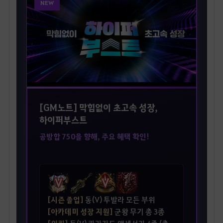
NEW
[GM노트] 막힘없이 초고속 성장,
하이퍼부스트
공방합 750을 향해, 주요 혜택 확인!
[시즌 졸업]
동(V) 투발라 모든 부위
[아카데미 성장 지원]
군왕 무기 총 3종