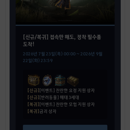
[신규/복귀] 접속만 해도, 정착 필수품
도착!
2026년 7월 23일(목) 00:00 ~ 2026년 9월
22일(화) 23:59
[신규]
[이벤트] 찬란한 요정 지원 상자
[신규]
[반려동물] 해태 3세대
[복귀]
[이벤트] 찬란한 모험 지원 상자
[복귀]
금괴 상자