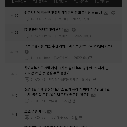
등록일순
조회순
댓글순
공감순
화제순
검은사막이 처음인 모험가 여러분을 위해 준비한 A to Z!
19
2022.12.20
16
85.5K
[GM]샨티
[진행중인 이벤트 모아보기]
28
2022.08.31
3
119.6K
[GM]메르브
초보 모험가를 위한 추천 가이드 리스트(2025-04-28 업데이트)
33
2022.04.07
11
108K
[GM]메르브
하이퍼부스트 완벽 가이드[시즌 졸업 부터 공방합 750까지] _
21시간 26분 컷 성장 루트 총정리
0
5 시간 전
0
48
만두집아들I검사학개론
26년 8월 이후 갱신된 보너스 표기 공격력, 방어력 구간 보너스
수치. 공격력 구간, 방어력 구간/ 공구간, 방구간
0
8 시간 전
0
41
아리옥
보조 군왕 제작.
1
2 일 전
2
121
흑귀하양-KR