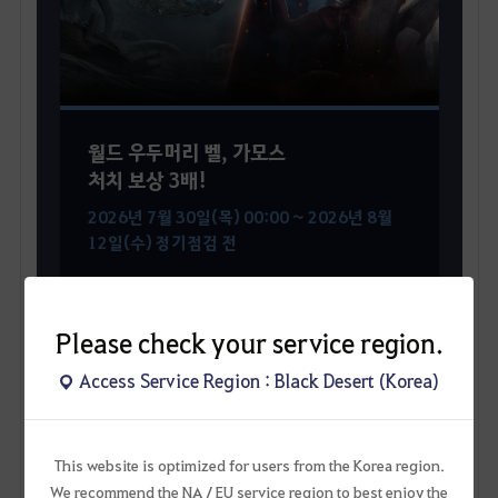
월드 우두머리 벨, 가모스
처치 보상 3배!
2026년 7월 30일(목) 00:00 ~ 2026년 8월
12일(수) 정기점검 전
Please check your service region.
벨 보상 꾸러미 (상급/중급)
Access Service Region : Black Desert (Korea)
울림의 가모스 보상 꾸러미
This website is optimized for users from the Korea region.
이벤트 바로가기
We recommend the NA / EU service region to best enjoy the