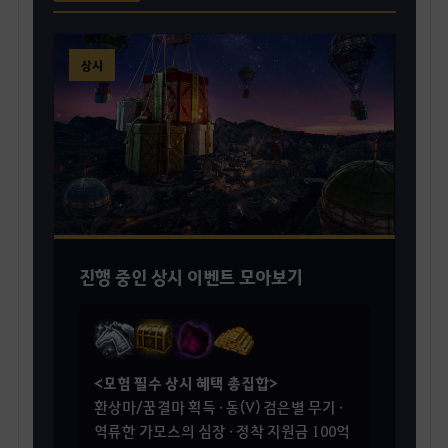
상시
진행 중인 상시 이벤트 모아보기
<모험 필수 상시 혜택 총집합>
환상마/꿈결마 획득 · 동(V) 검은별 무기 ·
역류한 가모스의 심장 · 정착 지원금 100억