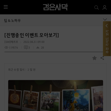
전
체
메
팁 & 노하우
뉴
추천 가이드 보기
[진행중인 이벤트 모아보기]
[GM]메르브
2022.08.31 09:00
119576
3
28
공유하기
즐
겨
최근 수정 일시 :
2 일 전
찾
기