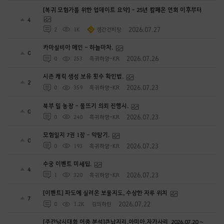
[복귀 모험가를 위한 업데이트 요약] - 25년 칼페온 연회 이후부터
4
2026.07.27
2
1K
생간건비탕
카마실비아 메인 - 하늘마차.
0
2026.07.26
0
253
흑귀하양-KR
시즌 캐릭 생성 보유 횟수 확인법.
2
2026.07.23
0
359
흑귀하양-KR
북부 밀 농장 - 물뜨기 의뢰 진행시.
0
2026.07.23
0
240
흑귀하양-KR
모험일지 7권 1장 - 약탕기.
0
2026.07.23
0
193
흑귀하양-KR
수궁 이벤트 미세팁.
4
2026.07.23
1
320
흑귀하양-KR
[이벤트] 파도에 실려온 보물지도, 수상한 자루 위치
7
2026.07.22
0
1.2K
김의하린
[주간낚시대회 어종 분석]큰납지리,아미아,자가사리_2026.07.20 ~