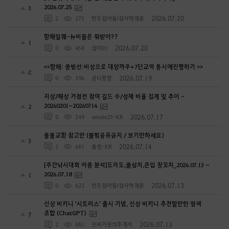
2026.07.25
3
2026.07.20
2
273
만두집아들I검사학개론
항해일퀘-뉴비들은 뭐받아??
1
2026.07.20
0
458
섭이01
<<항해: 중범선:비상으로 대양까주+7단교역 동시에진행하기 >>
0
2026.07.19
0
396
궁디팡팡
지상/해상 거점전 참여 길드 수/성채 비율 집계 및 추이 -
20260201~20260714
2
2026.07.17
0
349
omote23-KR
물물교환 참고만 (불펌공유금지 / 보기만하세요)
3
2026.07.14
1
681
춉찡-KR
[주간낚시대회 어종 분석]도라도,줄삼치,큰입 창꼬치_2026.07.13 ~
2026.07.18
1
2026.07.13
0
622
만두집아들I검사학개론
신상 비키니 '시트러스' 출시 기념, 신상 비키니 추천할만한 염색
조합 (ChatGPT)
7
2026.07.13
2
881
진씨가문의후계자