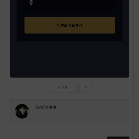
등
이벤트 바로가기
28
[GM]메르브