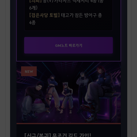
[의뢰]
동(V) 카라자드 액세서리 4종 (총
6개)
[검은사당 토벌]
태고가 잠든 방어구 총
4종
GM노트 바로가기
NEW
[신규/복귀] 무조건 길드 가입!