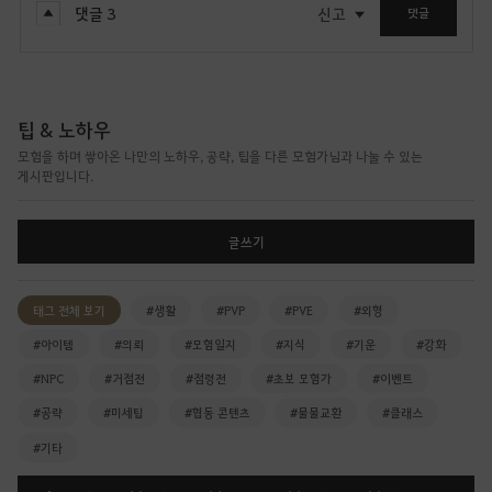
댓글
3
신고
댓글
팁 & 노하우
모험을 하며 쌓아온 나만의 노하우, 공략, 팁을 다른 모험가님과 나눌 수 있는
게시판입니다.
글쓰기
태그 전체 보기
#생활
#PVP
#PVE
#외형
#아이템
#의뢰
#모험일지
#지식
#기운
#강화
#NPC
#거점전
#점령전
#초보 모험가
#이벤트
#공략
#미세팁
#협동 콘텐츠
#물물교환
#클래스
#기타