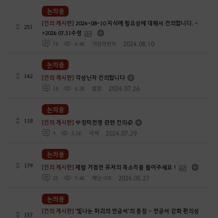
논의중
[건의 게시판]
2024-08-10 지식에 필요성에 대해서 건의합니다. -
251
>2026 07.31수정
2024.08.10
76
6.4K
거상의반지
논의중
142
[건의 게시판]
각성닌자 건의합니다
2024.07.26
18
6.2K
암흔
논의중
118
[건의 게시판]
🌹장미전쟁 관련 건의🥀
2024.07.29
9
5.5K
사색
논의중
179
[건의 게시판]
제발 거점전 유저의 목소리를 들어주세요 !
2024.05.27
25
7.4K
캐닛-KR
논의중
[건의 게시판]
'빛나는 파괴의 연금석'의 등장 - 연금석 강화 편의성
137