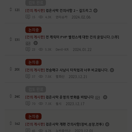
검토 완료
121
[건의 게시판]
검은사막 건의사항 2 - 길드리그
2024.02.06
15
4.3K
얀지슈카
논의중
[건의 게시판]
전 캐릭터 PVP 밸런스에 대한 건의 글입니다. [1부]
131
2024.01.22
23
5.3K
Devil-KR
논의중
201
[건의 게시판]
전승매구 사냥시 타직업과 너무 비교됩니다.
2023.12.21
37
7.5K
멸화신
검토 완료
240
[건의 게시판]
검은사막 운영의 변화를 바랍니다
2023.12.17
70
7.1K
첼시
논의중
162
[건의 게시판]
검은사막 개편 건의사항(장비,성장,전투)
2023.12.01
45
4.7K
뉴비죽이냐