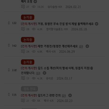
패치 요청
2024.02.21
27
10.3K
김다슬찡-KR
논의중
122
[건의 게시판]
거점, 점령전 부속 건설 방식 제발 롤백해주세요
2024.05.18
28
4.3K
생각할사슬플도-KR
논의중
142
[건의 게시판]
제한 거점전/점령전 개선해주세요
2024.04.29
24
4.8K
백사-KR
논의중
[건의 게시판]
길드 스킬 개선(피의 맹세 삭제, 집결지 지정)을
118
건의합니다.
2024.03.17
13
4.1K
유리은
검토 완료
115
[건의 게시판]
길드리그 관련 건의
2024.02.23
21
5K
백사-KR