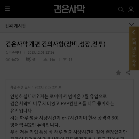
전
체
메
건의 게시판
뉴
추천 가이드 보기
검은사막 개편 건의사항(장비,성장,전투)
뉴비죽이냐
2023.12.01 22:24
4670
45
146
16
공유하기
즐
겨
최근 수정 일시 :
2023.12.05 23:10
찾
기
안녕하십니까? 저는 로아에서 넘어온 7월 유입으로
검은사막이 너무 재미있고 PVP컨텐츠를 너무 좋아하는
유저입니다
저는 하루 평균 사냥시간이 6~7시간이며 현재 공격력 301
방어력 402인 뉴비입니다.
우선 저는 직업 특성 상 하루 평균 사냥시간이 길어 괜찮았지만
직장인 유저들이 검은사막의 전투에 재미를 느끼고 참여하기