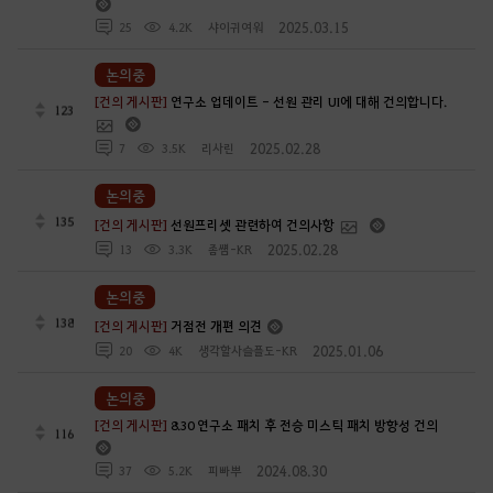
2025.03.15
25
4.2K
샤이귀여워
논의중
[건의 게시판]
연구소 업데이트 - 선원 관리 UI에 대해 건의합니다.
123
2025.02.28
7
3.5K
리사린
논의중
135
[건의 게시판]
선원프리셋 관련하여 건의사항
2025.02.28
13
3.3K
좀썜-KR
논의중
138
[건의 게시판]
거점전 개편 의견
2025.01.06
20
4K
생각할사슬플도-KR
논의중
[건의 게시판]
8.30 연구소 패치 후 전승 미스틱 패치 방향성 건의
116
2024.08.30
37
5.2K
피빠뿌