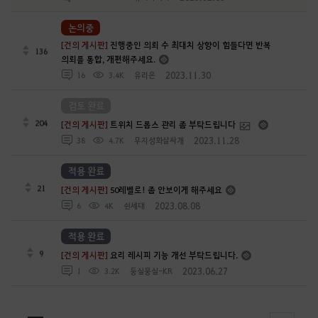
논의중
[건의 게시판]
진행중인 의뢰 수 최대치 상향이 힘들다면 반복
136
의뢰를 통합, 개편해주세요.
2023.11.30
16
3.4K
유리은
검토 완료
204
[건의 게시판]
트위치 드롭스 관리 좀 부탁드립니다
2023.11.28
38
4.7K
무지성화살싸개
적용 완료
21
[건의 게시판]
50레벨로! 좀 안보이게 해주세요
2023.08.08
6
4K
쉰세대
적용 완료
9
[건의 게시판]
요리 레시피 기능 개선 부탁드립니다.
2023.06.27
1
3.2K
둥실뭉실-KR