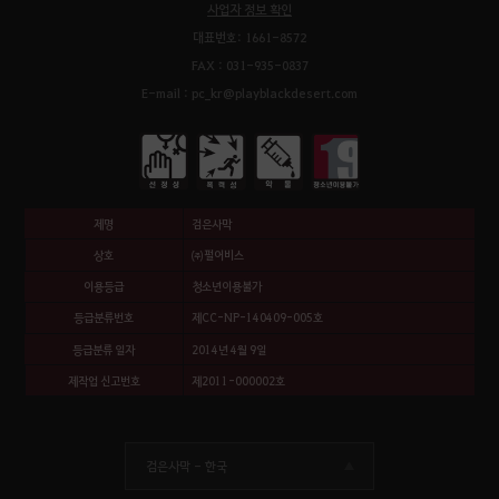
사업자 정보 확인
대표번호: 1661-8572
FAX : 031-935-0837
E-mail : pc_kr@playblackdesert.com
제명
검은사막
상호
㈜펄어비스
이용등급
청소년이용불가
등급분류번호
제CC-NP-140409-005호
등급분류 일자
2014년 4월 9일
제작업 신고번호
제2011-000002호
검은사막 -
한국