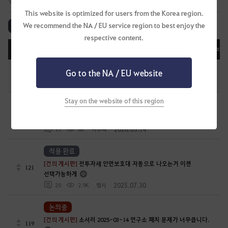
상황을 공유해 드립니다.
This website is optimized for users from the Korea region.
We recommend the NA / EU service region to best enjoy the
전체 보기
논의중
진행중
적용 완료
검토 완료
respective content.
등록일순
조회순
댓글순
공감순
화제순
피드
편의성 개선 업데이트 목록(2026. 08.03 최종 업데이트)
Go to the NA / EU website
7
2025.11.17
4
62.1K
[GM]메르브
Stay on the website of this region
논의중
114
[건의 게시판]
거점 5연맹 패치좀 당장 넣어달라고요
2026.03.14
13
6K
미루목
적용 완료
[건의 게시판]
전투자세 안면보호대 자동으로 나오는거 이젠
121
선택가능하게
2025.07.30
20
2.9K
맵시
논의중
[건의 게시판]
소서러 2025-03-14 연구소 패치 문제가 너무큽니다.
119