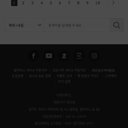
1
2
3
4
5
6
7
8
9
10
next
검
색
펄어비스 서비스 이용약관
검은사막 서비스 이용약관
개인정보처리방침
운영정책
청소년 보호 정책
이벤트 규약
팬 콘텐츠 가이드
고객센터
쿠키 정책
㈜펄어비스
대표이사: 허진영
경기도 과천시 과천대로2길 48 (갈현동, 펄어비스 홈 원)
사업자등록번호 : 138-81-62479
통신판매업 신고번호 : 2022-경기과천-0177