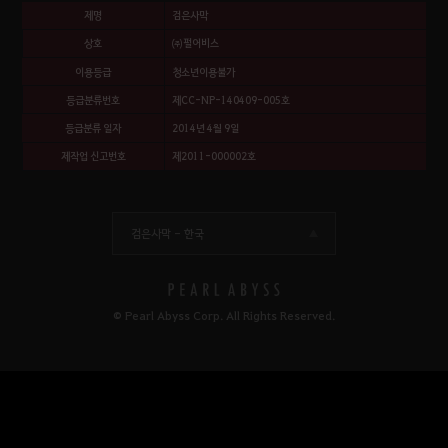
제명
검은사막
상호
㈜펄어비스
이용등급
청소년이용불가
등급분류번호
제CC-NP-140409-005호
등급분류 일자
2014년 4월 9일
제작업 신고번호
제2011-000002호
검은사막 -
한국
© Pearl Abyss Corp. All Rights Reserved.