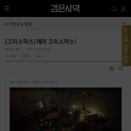
전
체
메
스크린샷 & 영상
뉴
추천 가이드 보기
[크리스마스] 메리 크리스마스!
이기심-KR
2023.12.24 22:10
395
0
0
공유하기
즐
겨
최근 수정 일시 :
2023.12.24 22:10
찾
기