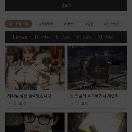
글쓰기
태그 전체 보기
#음악앨범
#이벤트
#영상
#스크린샷
등록일순
조회순
댓글순
공감순
화제순
세라핌 심판 염색했습니다
말 이름이 독특하거나 세련되거나 (내 말들의 이름을 소개합니다.
2
3
1
0