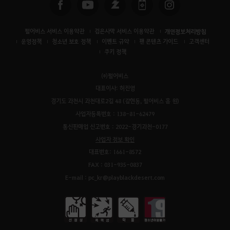
펄어비스 서비스 이용약관
검은사막 서비스 이용약관
개인정보처리방침
운영정책
청소년 보호 정책
이벤트 규약
팬 콘텐츠 가이드
고객센터
쿠키 정책
㈜펄어비스
대표이사: 허진영
경기도 과천시 과천대로2길 48 (갈현동, 펄어비스 홈 원)
사업자등록번호 : 138-81-62479
통신판매업 신고번호 : 2022-경기과천-0177
사업자 정보 확인
대표번호: 1661-8572
FAX : 031-935-0837
E-mail : pc_kr@playblackdesert.com