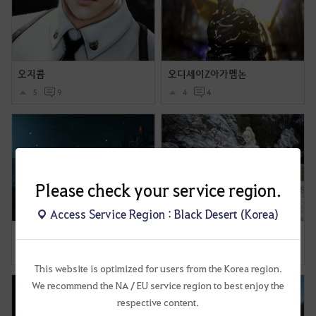
오지콤
오디세이Z아가멤논
5
9
4
4
Please check your service region.
Access Service Region : Black Desert (Korea)
랏 항구 저장
세라핌 시트러스 의상 착용샷 및 움짤들입니다.
4
0
2
1
This website is optimized for users from the Korea region.
We recommend the NA / EU service region to best enjoy the
respective content.