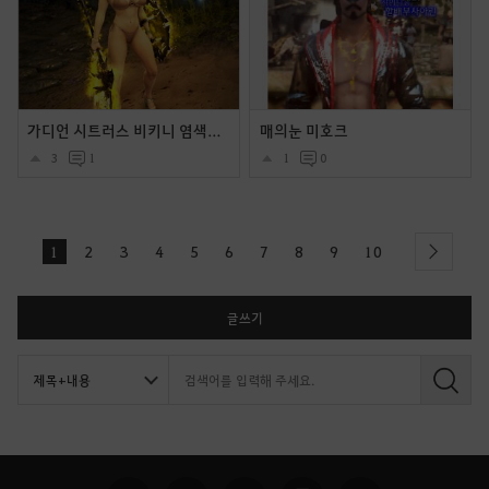
가디언 시트러스 비키니 염색후 몇장입니다.
매의눈 미호크
3
1
1
0
1
2
3
4
5
6
7
8
9
10
next
글쓰기
검
색