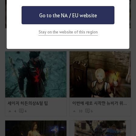
Go to the NA / EU website
Stay on the website of this region
에이전트 얼빡샷
가디언 이닉스트라 염색했습니다.
1
1
5
6
세이지 히든의상&털 팁
이번에 새로 시작한 뉴비가 위치 꾸며봤어요 ~ (워커홀릭+코코의상)
4
4
10
6