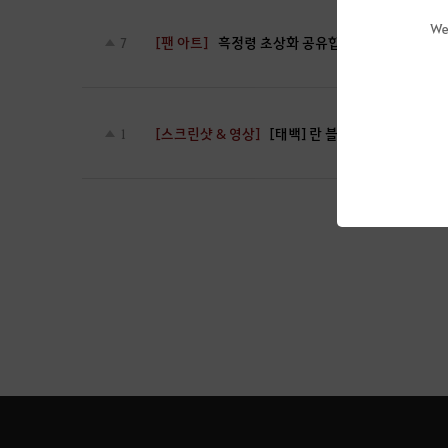
We
[팬 아트]
흑정령 초상화 공유합니다~!
7
[스크린샷 & 영상]
[태백] 란 블랙핑크
1