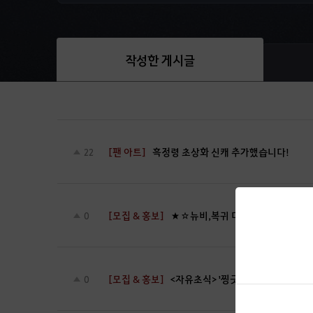
작성한 게시글
[팬 아트]
흑정령 초상화 신캐 추가했습니다!
22
[모집 & 홍보]
★☆뉴비,복귀 다 환영!!! [찡긋]
0
[모집 & 홍보]
<자유초식> '찡긋' 에서 길드원 구합
0