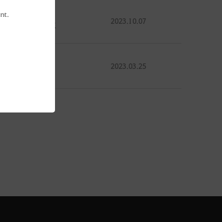
nt.
6
2023.10.07
1.8K
0
2023.03.25
579