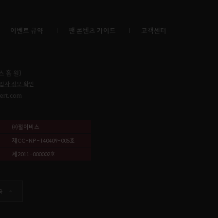
이벤트 규약
팬 콘텐츠 가이드
고객센터
 홈 원)
업자 정보 확인
sert.com
㈜펄어비스
제CC-NP-140409-005호
제2011-000002호
국