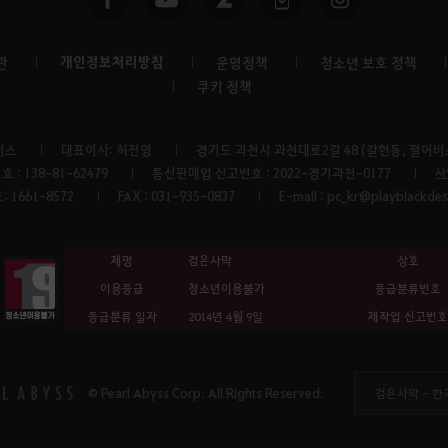
개인정보처리방침
관
운영정책
청소년 보호 정책
쿠키 정책
비스
대표이사: 허진영
경기도 과천시 과천대로2길 48 (갈현동, 펄어비스
: 138-81-62479
통신판매업 신고번호 : 2022-경기과천-0177
사
 1661-8572
FAX : 031-935-0837
E-mail : pc_kr@playblackde
제명
검은사막
상호
이용등급
청소년이용불가
등급분류번호
등급분류 일자
2014년 4월 9일
제작업 신고번호
© Pearl Abyss Corp. All Rights Reserved.
검은사막 -
한