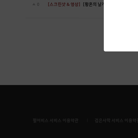
[스크린샷 & 영상]
[황혼의 날개] 찰흙사막
0
펄어비스 서비스 이용약관
검은사막 서비스 이용약