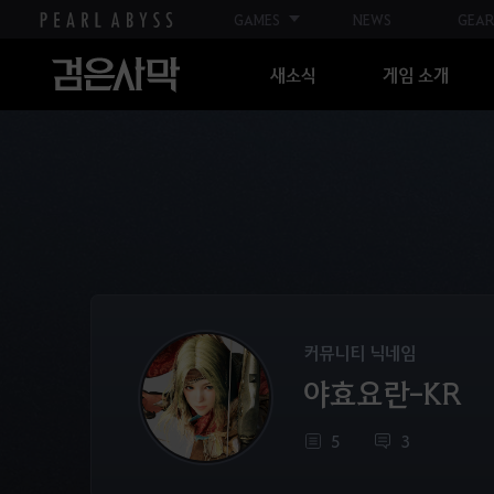
GAMES
NEWS
GEAR
새소식
게임 소개
커뮤니티 닉네임
야효요란-KR
5
3