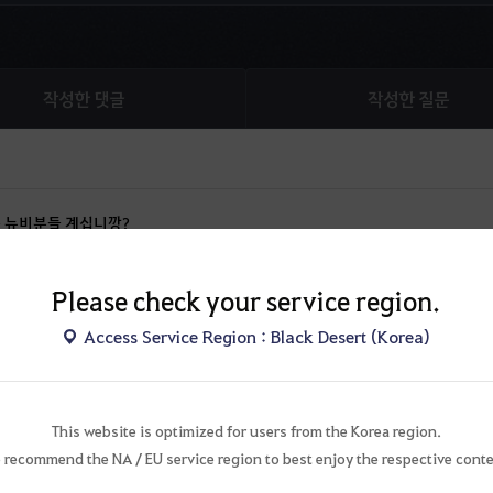
작성한 댓글
작성한 질문
는 뉴비분들 계십니깡?
쓰시고 보상받으셔요~
Please check your service region.
Access Service Region : Black Desert (Korea)
트 보상 받으셔요~
트 보상 받으셔요~
This website is optimized for users from the Korea region.
 recommend the NA / EU service region to best enjoy the respective conte