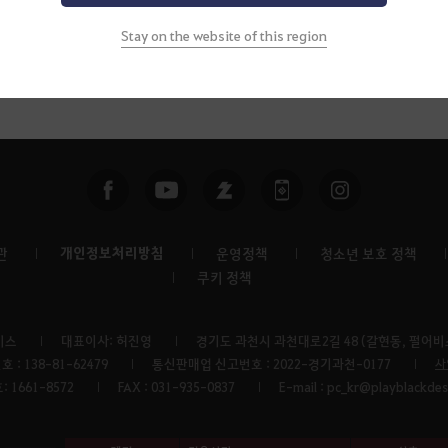
Stay on the website of this region
개인정보처리방침
관
운영정책
청소년 보호 정책
쿠키 정책
비스
대표이사: 허진영
경기도 과천시 과천대로2길 48 (갈현동, 펄어비스
: 138-81-62479
통신판매업 신고번호 : 2022-경기과천-0177
사
 1661-8572
FAX : 031-935-0837
E-mail : pc_kr@playblackde