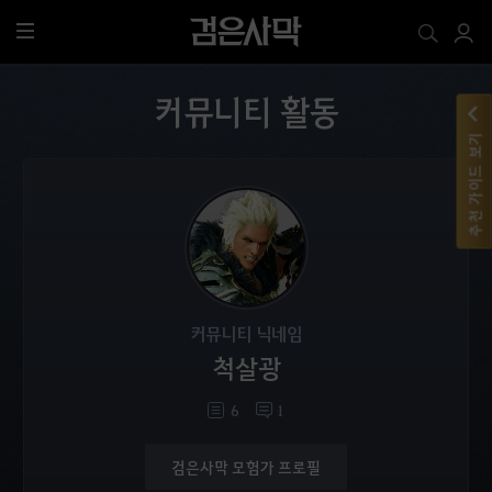
전
체
메
커뮤니티 활동
뉴
추천 가이드 보기
커뮤니티 닉네임
척살광
6
1
검은사막 모험가 프로필