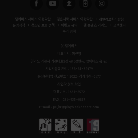
펄어비스 서비스 이용약관
검은사막 서비스 이용약관
개인정보처리방침
운영정책
청소년 보호 정책
이벤트 규약
팬 콘텐츠 가이드
고객센터
쿠키 정책
㈜펄어비스
대표이사: 허진영
경기도 과천시 과천대로2길 48 (갈현동, 펄어비스 홈 원)
사업자등록번호 : 138-81-62479
통신판매업 신고번호 : 2022-경기과천-0177
사업자 정보 확인
대표번호: 1661-8572
FAX : 031-935-0837
E-mail : pc_kr@playblackdesert.com