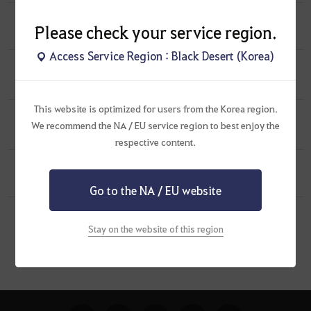
[팁 & 노하우]
오공 콤보 가이드 침소 뒤돌컷 가능 및 예열 쉬움
0
Please check your service region.
2025.07.06
0
1.4K
Access Service Region : Black Desert (Korea)
[스크린샷 & 영상]
오공 룩 추천 Ver. 1
1
2025.07.06
0
652
This website is optimized for users from the Korea region.
[스크린샷 & 영상]
원신 도토레 처럼 입혀보았다
We recommend the NA / EU service region to best enjoy the
0
2025.05.10
0
417
respective content.
작성자에 의해 삭제되었습니다.
0
2025.05.10
0
4
Go to the NA / EU website
1
Stay on the website of this region