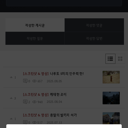
작성한 게시글
작성한 댓글
작성한 질문
작성한 답변
[스크린샷 & 영상]
나루토 5미의 인주력 한!
1
2025.08.05
0
657
[스크린샷 & 영상]
케데헌 조이
3
2025.08.04
2
940
[스크린샷 & 영상]
종말의 발키리 석가
1
2025.07.13
0
517