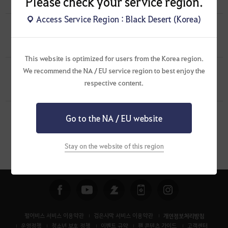
Please check your service region.
2020.02.25
0
772
Access Service Region : Black Desert (Korea)
[건의 게시판]
선박에 쥬크박스 달아주시거나, 선원들이 노래
부를수있게 부탁드립니다.
2
2020.02.04
1
982
This website is optimized for users from the Korea region.
[자유 게시판]
런처 실행후 패치잘되는데, 게임실행 누르면 인증오류
We recommend the NA / EU service region to best enjoy the
뜨네요. 해결법 아시는분?
0
respective content.
2019.12.11
1
1K
Go to the NA / EU website
1
Stay on the website of this region
펄어비스 서비스 이용약관
검은사막 서비스 이용약관
개인정보처리방침
운영정책
청소년 보호 정책
이벤트 규약
팬 콘텐츠 가이드
고객센터