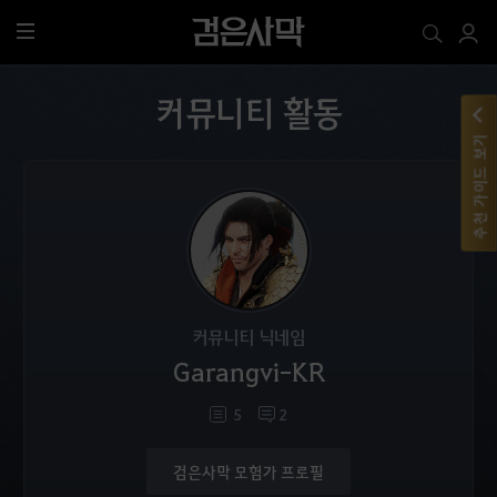
전
체
메
커뮤니티 활동
뉴
추천 가이드 보기
커뮤니티 닉네임
Garangvi-KR
5
2
검은사막 모험가 프로필