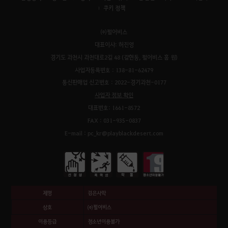
쿠키 정책
㈜펄어비스
대표이사: 허진영
경기도 과천시 과천대로2길 48 (갈현동, 펄어비스 홈 원)
사업자등록번호 : 138-81-62479
통신판매업 신고번호 : 2022-경기과천-0177
사업자 정보 확인
대표번호: 1661-8572
FAX : 031-935-0837
E-mail : pc_kr@playblackdesert.com
제명
검은사막
상호
㈜펄어비스
이용등급
청소년이용불가