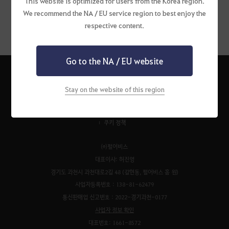
This website is optimized for users from the Korea region.
1
We recommend the NA / EU service region to best enjoy the
respective content.
Go to the NA / EU website
Stay on the website of this region
펄어비스 서비스 이용약관
검은사막 서비스 이용약관
개인정보처리방침
운영정책
청소년 보호 정책
이벤트 규약
팬 콘텐츠 가이드
고객센터
쿠키 정책
㈜펄어비스
대표이사: 허진영
경기도 과천시 과천대로2길 48 (갈현동, 펄어비스 홈 원)
사업자등록번호 : 138-81-62479
통신판매업 신고번호 : 2022-경기과천-0177
사업자 정보 확인
대표번호: 1661-8572