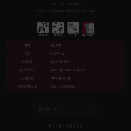
FAX : 031-935-0837
E-mail : pc_kr@playblackdesert.com
제명
검은사막
상호
㈜펄어비스
이용등급
청소년이용불가
등급분류번호
제CC-NP-140409-005호
등급분류 일자
2014년 4월 9일
제작업 신고번호
제2011-000002호
검은사막 -
한국