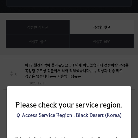
작성한 게시글
작성한 댓글
작성한 질문
작성한 답변
어?? 월간사막에 올라왔군요...!! 이제 확인했습니다 전승이랑 각성은
흑정령 구도상 힘들어서 섞어 작업했습니다ㅠㅠ 각성과 전승 따로
0
작업은 없습니다ㅠㅠ 죄송합니당ㅠㅠ
2023.12.11
감사합니다!
0
Please check your service region.
2023.12.11
Access Service Region : Black Desert (Korea)
열심히 그렸어요!!! ㅎㅎ
0
2023.10.12