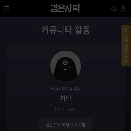
전
체
메
커뮤니티 활동
뉴
추천 가이드 보기
커뮤니티 닉네임
치따
5
3
검은사막 모험가 프로필