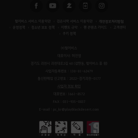
펄어비스 서비스 이용약관
검은사막 서비스 이용약관
개인정보처리방침
운영정책
청소년 보호 정책
이벤트 규약
팬 콘텐츠 가이드
고객센터
쿠키 정책
㈜펄어비스
대표이사: 허진영
경기도 과천시 과천대로2길 48 (갈현동, 펄어비스 홈 원)
사업자등록번호 : 138-81-62479
통신판매업 신고번호 : 2022-경기과천-0177
사업자 정보 확인
대표번호: 1661-8572
FAX : 031-935-0837
E-mail : pc_kr@playblackdesert.com