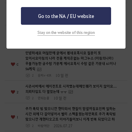
엠마 바탈리의 모험 일지 까마귀 둥지 용병?? 불멸의 휘장 구하는
퀘 어디서 받나여??
0
Go to the NA / EU website
8 일 전
1
s김영s-KR
[지원] 산군 팔재시니 퀘스트가 안보여요 다른 태고 지원퀘스트는
Stay on the website of this region
다 깼는데 산군만 안보이네요 아침의나라 다 밀었는데...
0
10 일 전
1
MAREO-KR
안녕하세요 며칠만에 글에서 뵙네요혹시요 질문이 또
있어서요아침의 나라 전용 케릭은없는 마그누스 (아침의나라)
우물가능한 금수랑 가문케 에서요혹시 수랑 같은 가문내 61이나
0
56케릭
10 일 전
2
유미v-KR
시즌서버에서 에이전트로 시작했는데메인퀘가 보이지 않아요....
의뢰타입도 다 열었는데 ㅜㅜ
2
10 일 전
2
안되는줄
주가 폭락 빔 맞으니깐 현타와서 현질이 망설여짐요진짜 일하는
시간 외에 다 갈아넣어서 빨리 스펙올렸는데연회로 주가 폭락빔
1
맞으니깐 개현타오고또 이야기들어보니 이게 반복 되었다고 하
2026.07.27
2
바람여단