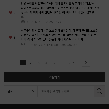
안녕하세요 며칠만에 글에서 뵙네요혹시요 질문이있는데요^^:
나데르의양피지 라는 아이템은 마우스로 등록 하고 쓰는걸까요^^:
전 몰라서 이제까지 인벤토리(가방)에 지니고 다니면서 강화를
0
2026.07.27
2
유미v-KR
친구들이랑 아토락시온 보스런 해보려는데, 메인퀘 안해도 보스런
가능한가요? 최근 유튜브 공략 보는데 바아는 열쇠 만들고 바로
1
바아>시카 보스방 건너 뛰는데 이게 퀘스트 클리어 해
2026.07.27
1
하울의무빙지리는성-KR
...
1
2
3
4
5
203
l
next
a
s
t
질문하기
검
색