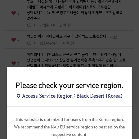
?
부스터 템질문 입니다~올비아카 입학해서 동검별무기선택상자
1개받고 악세까지 교환하고 아카데미퀘스트도 모두완한
상태입니다...2번째 군왕무기템들은 어떻게 언제받나요? 방법좀
0
알려주세
2 일 전
1
가인루-KR
형님들 여기 어디일까요 아무리 찾아봐도 모르겠습니다.
2
4 일 전
1
벚꽃나무아래
아침의나라 메인퀘스트 산군전 전부 클리어 했는데 검은사당에
산군전이 뜨지않아요.산군전 분기선택은 우측 "새끼 잃은 한" 으로
0
선택해서 진행했습니다.재접속도 해봤는데 어떻게 해야하나
4 일 전
1
모닝포도
Please check your service region.
치지직 드랍스 시간이 작동하지 않는 현상이 확인됩니다8/1 일까지
잘 되던 치지직 드롭스가8/2일 부터 작동이 안되는 현상이
2
확인되고있습니다.드롭스 진행중인 다른 방송국에 가서 봐
Access Service Region : Black Desert (Korea)
6 일 전
2
ROBking
이번에 시즌캐릭터로 에이전트를 만들어 육성중인데요.겨울산에서
시작해서 겨울산 퀘스트를 전부 완료하고 56렙 찍고
This website is optimized for users from the Korea region.
전승퀘스트까지 완료했는데발레노스 시작퀘가 받아지지 않네요.
0
We recommend the NA / EU service region to best enjoy the
퀘스트 보
respective content.
7 일 전
1
RedCAT-KR