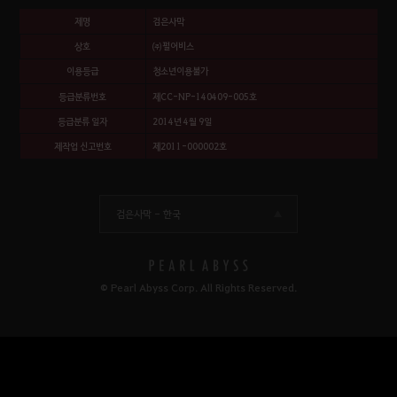
제명
검은사막
상호
㈜펄어비스
이용등급
청소년이용불가
등급분류번호
제CC-NP-140409-005호
등급분류 일자
2014년 4월 9일
제작업 신고번호
제2011-000002호
검은사막 -
한국
© Pearl Abyss Corp. All Rights Reserved.