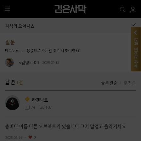
전
체
메
지식의 오아시스
뉴
추천 가이드 보기
질문
마그누스ㅡㅡ 용궁으로 가는길 퀘 어케 하나여??
s김영s-KR
2025.09.13
답변
1
건
등록일순
추천순
라젠닉트
74
107
층마다 이름 다른 오브젝트가 있습니다 그거 말걸고 올라가세요
2025.09.14
0