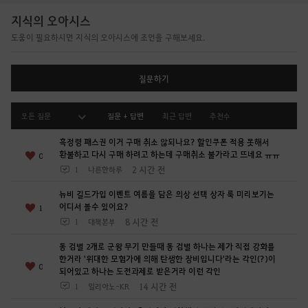
다
지식의 오아시스
.
도움이 필요하시면 지식의 오아시스에 조언을 구해보세요.
지
금
로
질문하기
그
인
모든 질문
질문 + 답변
최근 답변
추천수
페
이
흑정령 패스권 이거 구매 취소 않되나요? 할인쿠폰 적용 못해서
지
환불하고 다시 구매 하려고 하는데 구매취소 불가라고 뜨네요 ㅠㅠ
0
로
2 시간 전
1
나른한하루
이
뉴비 길드가입 이벤트 여름을 담은 의상 선택 상자 룩 미리보기는
동
어디서 볼수 있어요?
1
하
8 시간 전
1
대책본부
시
겠
동 검별 2개로 군왕 무기 만들때 동 검별 하나는 제가 직접 강화를
한거라 '위대한 모험가에 의해 탄생한 장비입니다'라는 각인(?)이
습
0
되어있고 하나는 도전과제로 받은거라 이런 각인
니
14 시간 전
1
일리아노-KR
까