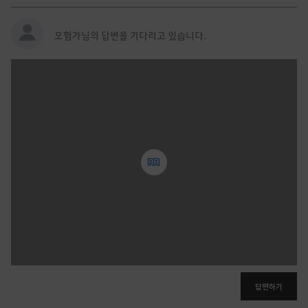
모험가님의 답변을 기다리고 있습니다.
글
쓰
기
로
그
인
후
이
용
가
능
합
답변하기
니