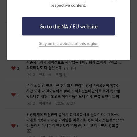
[지원] 산군 팔재시니 퀘스트가 안보여요 다른 태고 지원퀘스트는
respective content.
다 깼는데 산군만 안보이네요 아침의나라 다 밀었는데...
0
9 일 전
1
MAREO-KR
Go to the NA / EU website
안녕하세요 며칠만에 글에서 뵙네요혹시요 질문이 또
있어서요아침의 나라 전용 케릭은없는 마그누스 (아침의나라)
우물가능한 금수랑 가문케 에서요혹시 수랑 같은 가문내 61이나
0
Stay on the website of this region
56케릭
9 일 전
2
유미v-KR
시즌서버에서 에이전트로 시작했는데메인퀘가 보이지 않아요....
의뢰타입도 다 열었는데 ㅜㅜ
2
9 일 전
2
안되는줄
주가 폭락 빔 맞으니깐 현타와서 현질이 망설여짐요진짜 일하는
시간 외에 다 갈아넣어서 빨리 스펙올렸는데연회로 주가 폭락빔
1
맞으니깐 개현타오고또 이야기들어보니 이게 반복 되었다고 하
2026.07.27
2
바람여단
안녕하세요 며칠만에 글에서 뵙네요혹시요 질문이있는데요^^:
나데르의양피지 라는 아이템은 마우스로 등록 하고 쓰는걸까요^^:
전 몰라서 이제까지 인벤토리(가방)에 지니고 다니면서 강화를
0