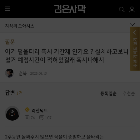
전
체
메
지식의 오아시스
뉴
추천 가이드 보기
질문
이거 펄울타리 혹시 기간제 인가요 ? 설치하고보니
철거 예정시간이 적혀있길래 혹시나해서
춘복
2025.09.13
답변
1
건
등록일순
추천순
라젠닉트
74
107
2주동안 돌봐주지 않으면 작물이 증발하고 울타리는