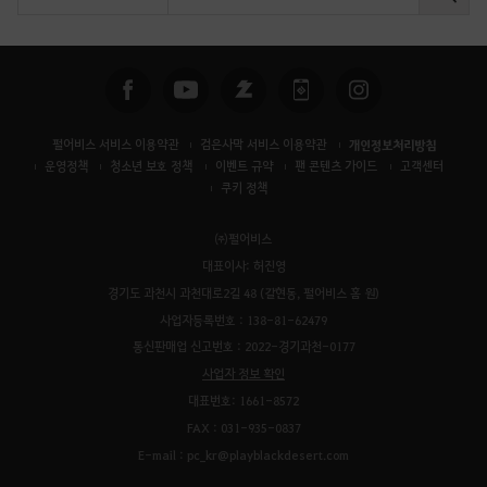
검
색
펄어비스 서비스 이용약관
검은사막 서비스 이용약관
개인정보처리방침
운영정책
청소년 보호 정책
이벤트 규약
팬 콘텐츠 가이드
고객센터
쿠키 정책
㈜펄어비스
대표이사: 허진영
경기도 과천시 과천대로2길 48 (갈현동, 펄어비스 홈 원)
사업자등록번호 : 138-81-62479
통신판매업 신고번호 : 2022-경기과천-0177
사업자 정보 확인
대표번호: 1661-8572
FAX : 031-935-0837
E-mail : pc_kr@playblackdesert.com