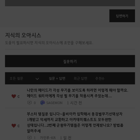
가
능
합
답변하기
니
다
지식의 오아시스
.
도움이 필요하시면 지식의 오아시스에 조언을 구해보세요.
지
금
로
질문하기
그
인
모든 질문
질문 + 답변
최근 답변
추천수
페
이
나만의 메이드가 각성 무기를 보이도록 하려면 어떻게 해야 할까요.
지
메이드 워리어에게 각성 펄 무기를 착용시켜 주었는데....
0
로
1 시간 전
0
SAGEMON
이
부스터 템질문 입니다~올비아카 입학해서 동검별무기선택상자
동
1개받고 악세까지 교환하고 아카데미퀘스트도 모두완한
하
상태입니다...2번째 군왕무기템들은 어떻게 언제받나요? 방법좀
0
시
알려주세
겠
1 일 전
1
가인루-KR