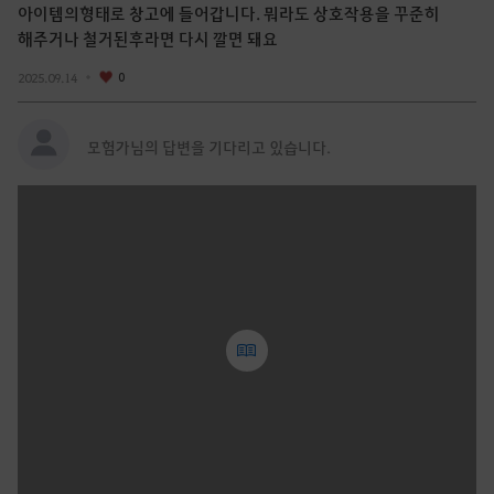
아이템의형태로 창고에 들어갑니다. 뭐라도 상호작용을 꾸준히
해주거나 철거된후라면 다시 깔면 돼요
2025.09.14
0
모험가님의 답변을 기다리고 있습니다.
글
쓰
기
로
그
인
후
이
용