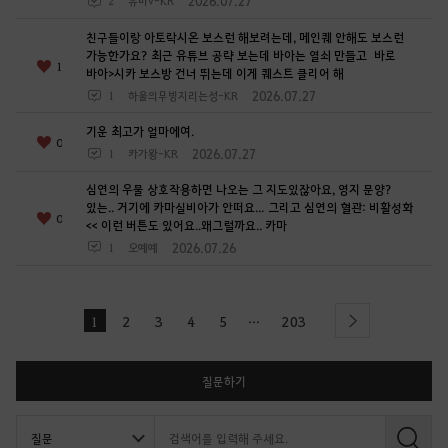
2026.07.27
2
유미v-KR
친구들이랑 아토락시온 보스런 해보려는데, 메인퀘 안해도 보스런
가능한가요? 최근 유튜브 공략 보는데 바아는 열쇠 만들고 바로
1
바아>시카 보스방 건너 뛰는데 이게 퀘스트 클리어 해
2026.07.27
1
하울의무빙지리는성-KR
기운 최고가 얼마에여.
0
2026.07.27
1
카가왕-KR
심연의 우물 상호작용하면 나오는 그 지도있잖아요, 영지 문양?
있는.. 거기에 카마실비아가 안떠요... 그리고 심연의 혈관: 비활성화
0
<< 이런 버튼도 있어요..왜그럴까요.. 카마
2026.07.26
1
오예예
...
1
2
3
4
5
203
l
next
a
s
t
질문하기