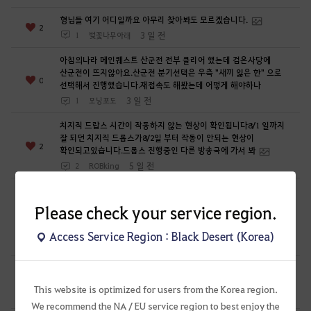
습
형님들 여기 어디일까요 아무리 찾아봐도 모르겠습니다.
니
2
3 일 전
1
벚꽃나무아래
까
?
아침의나라 메인퀘스트 산군전 전부 클리어 했는데 검은사당에
산군전이 뜨지않아요.산군전 분기선택은 우측 "새끼 잃은 한" 으로
0
선택해서 진행했습니다.재접속도 해봤는데 어떻게 해야하나
3 일 전
1
모닝포도
치지직 드랍스 시간이 작동하지 않는 현상이 확인됩니다8/1 일까지
잘 되던 치지직 드롭스가8/2일 부터 작동이 안되는 현상이
2
확인되고있습니다.드롭스 진행중인 다른 방송국에 가서 봐
5 일 전
2
ROBking
이번에 시즌캐릭터로 에이전트를 만들어 육성중인데요.겨울산에서
시작해서 겨울산 퀘스트를 전부 완료하고 56렙 찍고
Please check your service region.
전승퀘스트까지 완료했는데발레노스 시작퀘가 받아지지 않네요.
0
퀘스트 보
Access Service Region : Black Desert (Korea)
7 일 전
1
RedCAT-KR
엠마 바탈리의 모험 일지 까마귀 둥지 용병?? 불멸의 휘장 구하는
퀘 어디서 받나여??
0
This website is optimized for users from the Korea region.
7 일 전
1
s김영s-KR
We recommend the NA / EU service region to best enjoy the