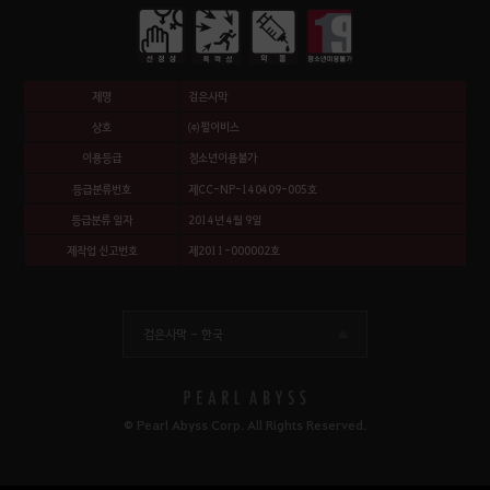
제명
검은사막
상호
㈜펄어비스
이용등급
청소년이용불가
등급분류번호
제CC-NP-140409-005호
등급분류 일자
2014년 4월 9일
제작업 신고번호
제2011-000002호
검은사막 -
한국
© Pearl Abyss Corp. All Rights Reserved.