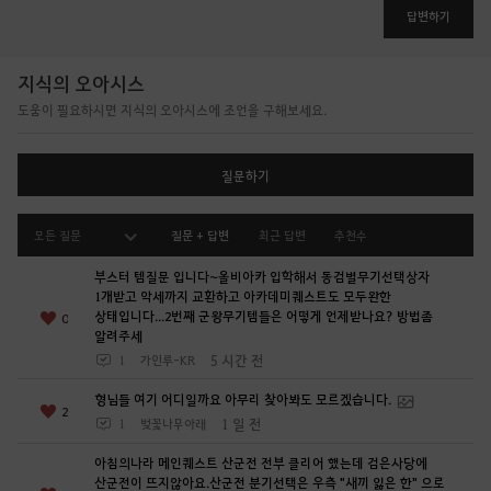
합
답변하기
니
다
지식의 오아시스
.
도움이 필요하시면 지식의 오아시스에 조언을 구해보세요.
지
금
로
질문하기
그
인
모든 질문
질문 + 답변
최근 답변
추천수
페
이
부스터 템질문 입니다~올비아카 입학해서 동검별무기선택상자
지
1개받고 악세까지 교환하고 아카데미퀘스트도 모두완한
로
상태입니다...2번째 군왕무기템들은 어떻게 언제받나요? 방법좀
0
알려주세
이
5 시간 전
1
가인루-KR
동
하
형님들 여기 어디일까요 아무리 찾아봐도 모르겠습니다.
2
시
1 일 전
1
벚꽃나무아래
겠
아침의나라 메인퀘스트 산군전 전부 클리어 했는데 검은사당에
습
산군전이 뜨지않아요.산군전 분기선택은 우측 "새끼 잃은 한" 으로