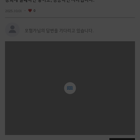
2025.10.01
0
모험가님의 답변을 기다리고 있습니다.
글
쓰
기
로
그
인
후
이
용
가
능