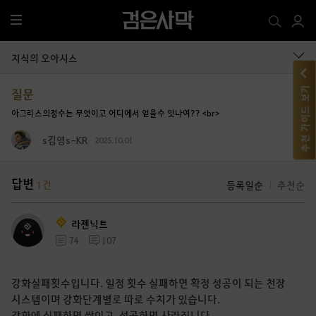
전
체
메
지식의 오아시스
뉴
추천 가이드 보기
질문
아그리스의정수는 무엇이고 어디에서 얻을수 잇나여?? <br>
s김영s-KR
2025.10.01
답변
1
건
등록일순
추천순
라젠닉트
74
107
강화실패횟수입니다. 일정 횟수 실패하면 확정 성공이 되는 천장
시스템이며 강화단계별로 따로 수치가 있습니다.
강화에 실패하면 쌓이고, 성공하면 사라집니다.