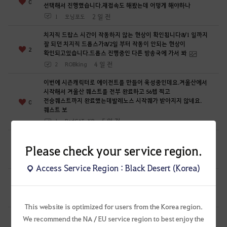
니
0
선택해서 진행했습니다.재접속도 해봤는데 어떻게 해야하나
까
2 일 전
1
모닝포도
?
치지직 드랍스 시간이 작동하지 않는 현상이 확인됩니다8/1 일까지
잘 되던 치지직 드롭스가8/2일 부터 작동이 안되는 현상이
2
확인되고있습니다.드롭스 진행중인 다른 방송국에 가서 봐
4 일 전
2
ROBking
이번에 시즌캐릭터로 에이전트를 만들어 육성중인데요.겨울산에서
시작해서 겨울산 퀘스트를 전부 완료하고 56렙 찍고
전승퀘스트까지 완료했는데발레노스 시작퀘가 받아지지 않네요.
0
퀘스트 보
5 일 전
1
RedCAT-KR
엠마 바탈리의 모험 일지 까마귀 둥지 용병?? 불멸의 휘장 구하는
Please check your service region.
퀘 어디서 받나여??
0
6 일 전
1
s김영s-KR
Access Service Region : Black Desert (Korea)
[지원] 산군 팔재시니 퀘스트가 안보여요 다른 태고 지원퀘스트는
다 깼는데 산군만 안보이네요 아침의나라 다 밀었는데...
0
7 일 전
1
MAREO-KR
This website is optimized for users from the Korea region.
안녕하세요 며칠만에 글에서 뵙네요혹시요 질문이 또
We recommend the NA / EU service region to best enjoy the
있어서요아침의 나라 전용 케릭은없는 마그누스 (아침의나라)