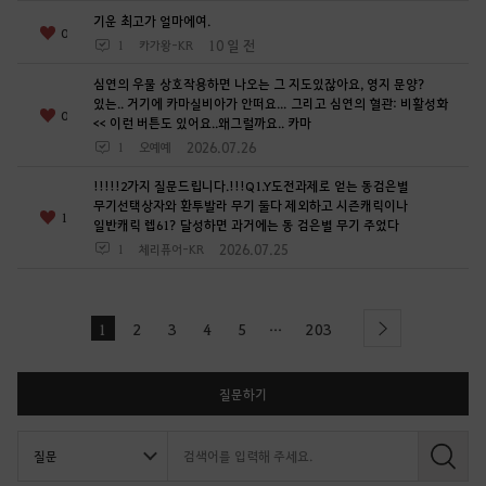
기운 최고가 얼마에여.
0
10 일 전
1
카가왕-KR
심연의 우물 상호작용하면 나오는 그 지도있잖아요, 영지 문양?
있는.. 거기에 카마실비아가 안떠요... 그리고 심연의 혈관: 비활성화
0
<< 이런 버튼도 있어요..왜그럴까요.. 카마
2026.07.26
1
오예예
!!!!!2가지 질문드립니다.!!!Q1.Y도전과제로 얻는 동검은별
무기선택상자와 환투발라 무기 둘다 제외하고 시즌캐릭이나
1
일반캐릭 렙61? 달성하면 과거에는 동 검은별 무기 주었다
2026.07.25
1
체리퓨어-KR
...
1
2
3
4
5
203
l
next
a
s
t
질문하기
검