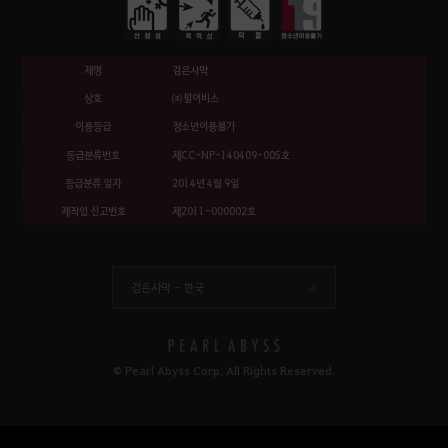
제명
검은사막
상호
㈜펄어비스
이용등급
청소년이용불가
등급분류번호
제CC-NP-140409-005호
등급분류 일자
2014년 4월 9일
제작업 신고번호
제2011-000002호
검은사막 -
한국
© Pearl Abyss Corp. All Rights Reserved.