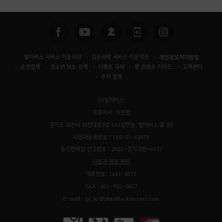
색
펄어비스 서비스 이용약관
검은사막 서비스 이용약관
개인정보처리방침
운영정책
청소년 보호 정책
이벤트 규약
팬 콘텐츠 가이드
고객센터
쿠키 정책
㈜펄어비스
대표이사: 허진영
경기도 과천시 과천대로2길 48 (갈현동, 펄어비스 홈 원)
사업자등록번호 : 138-81-62479
통신판매업 신고번호 : 2022-경기과천-0177
사업자 정보 확인
대표번호: 1661-8572
FAX : 031-935-0837
E-mail : pc_kr@playblackdesert.com