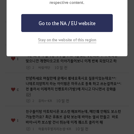
respective content.
우물가능한 금수랑 가문케 에서요혹시 수랑 같은 가문내 61이나
0
56케릭
8 일 전
2
유미v-KR
Go to the NA / EU website
시즌서버에서 에이전트로 시작했는데메인퀘가 보이지 않아요....
의뢰타입도 다 열었는데 ㅜㅜ
2
8 일 전
Stay on the website of this region
2
안되는줄
주가 폭락 빔 맞으니깐 현타와서 현질이 망설여짐요진짜 일하는
시간 외에 다 갈아넣어서 빨리 스펙올렸는데연회로 주가 폭락빔
1
맞으니깐 개현타오고또 이야기들어보니 이게 반복 되었다고 하
10 일 전
2
바람여단
안녕하세요 며칠만에 글에서 뵙네요혹시요 질문이있는데요^^:
나데르의양피지 라는 아이템은 마우스로 등록 하고 쓰는걸까요^^:
전 몰라서 이제까지 인벤토리(가방)에 지니고 다니면서 강화를
0
10 일 전
2
유미v-KR
친구들이랑 아토락시온 보스런 해보려는데, 메인퀘 안해도 보스런
가능한가요? 최근 유튜브 공략 보는데 바아는 열쇠 만들고 바로
1
바아>시카 보스방 건너 뛰는데 이게 퀘스트 클리어 해
10 일 전
1
하울의무빙지리는성-KR