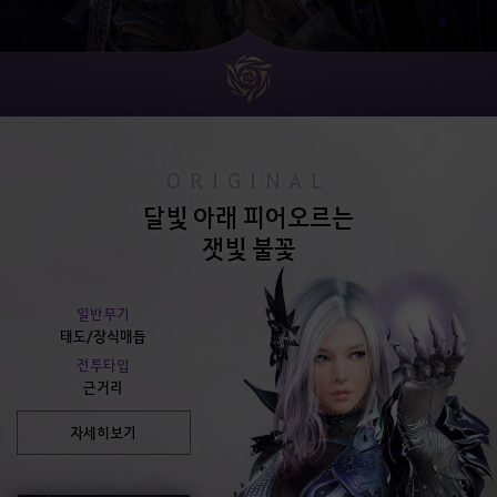
ORIGINAL
달빛 아래 피어오르는
잿빛 불꽃
일반무기
태도/장식매듭
전투타입
근거리
자세히보기