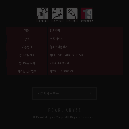
제명
검은사막
상호
㈜펄어비스
이용등급
청소년이용불가
등급분류번호
제CC-NP-140409-005호
등급분류 일자
2014년 4월 9일
제작업 신고번호
제2011-000002호
검은사막 -
한국
© Pearl Abyss Corp. All Rights Reserved.