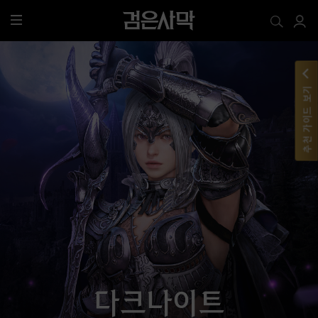
전
체
메
뉴
추천 가이드 보기
다크나이트