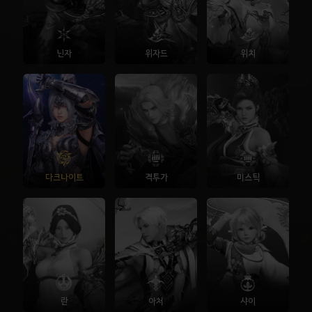
닌자
위자드
위치
다크나이트
격투가
미스틱
란
아처
샤이