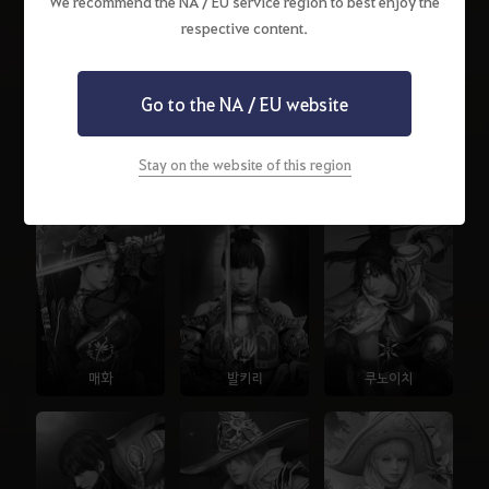
We recommend the NA / EU service region to best enjoy the
respective content.
Go to the NA / EU website
Stay on the website of this region
자이언트
금수랑
무사
매화
발키리
쿠노이치