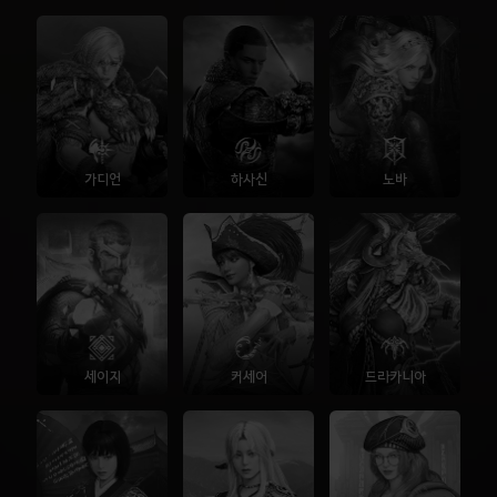
가디언
하사신
노바
세이지
커세어
드라카니아