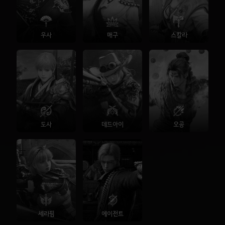
우사
매구
스칼라
도사
데드아이
오공
세라핌
에이전트