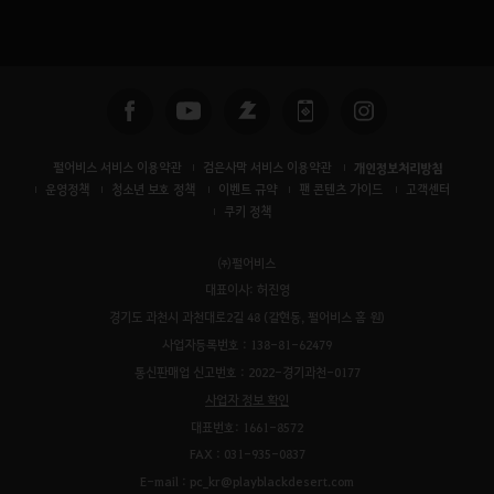
펄어비스 서비스 이용약관
검은사막 서비스 이용약관
개인정보처리방침
운영정책
청소년 보호 정책
이벤트 규약
팬 콘텐츠 가이드
고객센터
쿠키 정책
㈜펄어비스
대표이사: 허진영
경기도 과천시 과천대로2길 48 (갈현동, 펄어비스 홈 원)
사업자등록번호 : 138-81-62479
통신판매업 신고번호 : 2022-경기과천-0177
사업자 정보 확인
대표번호: 1661-8572
FAX : 031-935-0837
E-mail : pc_kr@playblackdesert.com