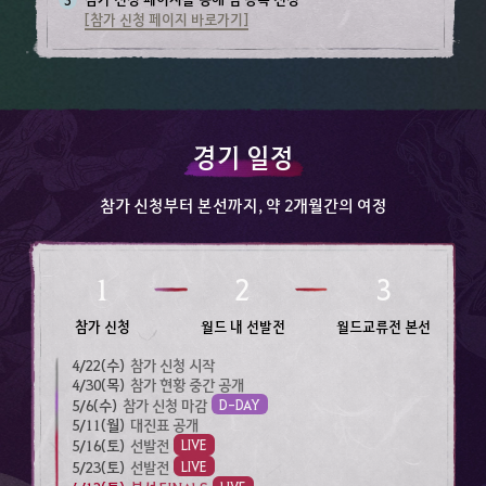
[참가 신청 페이지 바로가기]
경기 일정​
참가 신청부터 본선까지, 약 2개월간의 여정​
1
2
3
참가 신청​
월드 내 선발전​
월드교류전 본선​
4/22(수)​
참가 신청 시작​
4/30(목)​
참가 현황 중간 공개​
5/6(수)​
참가 신청 마감​
D-DAY
5/11(월)​
대진표 공개​
5/16(토)​
선발전
LIVE
5/23(토)​
선발전
LIVE