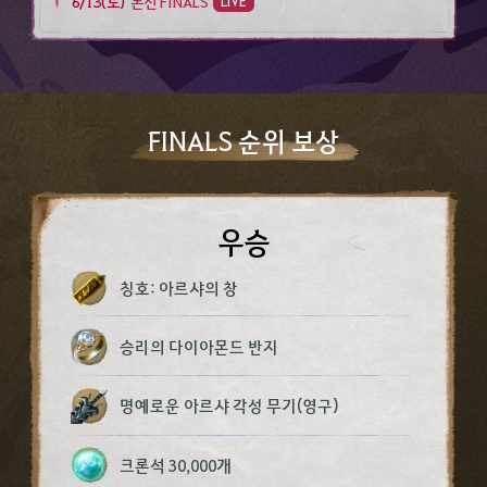
6/13(토)​
본선 FINALS​
LIVE
FINALS 순위 보상​
우승​
칭호: 아르샤의 창​
승리의 다이아몬드 반지​
명예로운 아르샤 각성 무기(영구)​
크론석 30,000개​