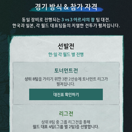
경기 방식 & 참가 자격​
동일 장비로 진행되는
3 vs 3 아르샤의 창
팀 대전.​
한국과 일본, 각 월드 대표팀들의 치열한 전투가 펼쳐집니다.​
선발전​
한·일 각 월드 별 진행​
토너먼트전​
상위 8팀
을 가리기 위한 3판 2선승제 ​토너먼트 리그가
펼쳐집니다. ​
대진표 확인하기
리그전​
상위 8팀 중 그룹 리그전을 통해 ​
월드 대표 4팀(그룹 별 2팀)을 선발합니다.​