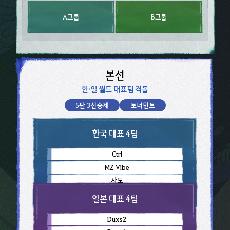
A그룹​
B그룹​
본선​
한·일 월드 대표팀 격돌​
5판 3선승제​
토너먼트​
한국 대표 4팀
Ctrl
MZ Vibe
사도
세계최강다즈비
일본 대표 4팀
Duxs2