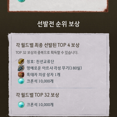
선발전 순위 보상​
각 월드별 최종 선발된 TOP 4 보상​
TOP 32 보상과 중복으로 획득할 수 있습니다.​
칭호: 친선교류단​
명예로운 아르샤 각성 무기(180일)​
흑태자 의상 상자 1개​
크론석 10,000개​
각 월드별 TOP 32 보상​
크론석 10,000개​