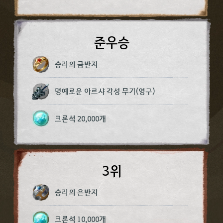
준우승​
승리의 금반지​
명예로운 아르샤 각성 무기(영구)​
크론석 20,000개​
3위
승리의 은반지​
크론석 10,000개​