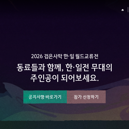
2026 검은사막 한·일 월드교류전​
동료들과 함께, 한·일전 무대의
주인공이 되어보세요.​
공지사항 바로가기​
참가 신청하기​