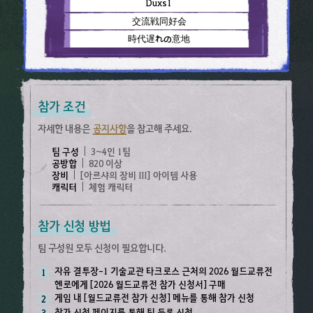
Duxs1
交流戦同好会
時代遅れの意地
참가 조건​
자세한 내용은
공지사항
을 참고해 주세요.​
팀 구성​
3~4인 1팀​
공방합​
820 이상​
장비​
[아르샤의 장비 III]
아이템 사용​
캐릭터​
체험 캐릭터​
참가 신청 방법​
팀 구성원 모두 신청이 필요합니다.​
자유 결투장-1 기술교관 타크로스 근처의 2026 월드교류전
1
헨로에게
[2026 월드교류전 참가 신청서]
구매​
게임 내
[월드교류전 참가 신청]
메뉴를 통해 참가 신청 ​
2
참가 신청 페이지
를 통해 팀 등록 신청
3