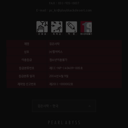
FAX : 031-935-0837
E-mail : pc_kr@playblackdesert.com
제명
검은사막
상호
㈜펄어비스
이용등급
청소년이용불가
등급분류번호
제CC-NP-140409-005호
등급분류 일자
2014년 4월 9일
제작업 신고번호
제2011-000002호
검은사막 -
한국