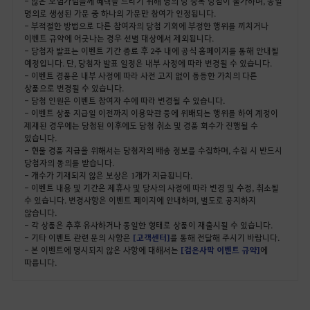
- 많은 모험가님들께 혜택을 드리기 위해 명의 당 중복 당첨이 불가하며, 동일
명의로 생성된 가문 중 하나의 가문만 참여가 인정됩니다.
- 부적절한 방법으로 다른 참여자의 당첨 기회에 부정한 행위를 끼치거나
이벤트 규약에 어긋나는 경우 선별 대상에서 제외됩니다.
- 당첨자 발표는 이벤트 기간 종료 후 2주 내에 공식 홈페이지를 통해 안내될
예정입니다. 단, 당첨자 발표 일정은 내부 사정에 따라 변경될 수 있습니다.
- 이벤트 경품은 내부 사정에 따라 사전 고지 없이 동등한 가치의 다른
상품으로 변경될 수 있습니다.
- 당첨 인원은 이벤트 참여자 수에 따라 변경될 수 있습니다.
- 이벤트 상품 지급일 이전까지 이용약관 등에 위배되는 행위를 하여 계정이
제재된 경우에는 당첨된 이후에도 당첨 취소 및 경품 회수가 진행될 수
있습니다.
- 현물 경품 지급을 위해서는 당첨자의 배송 정보를 수집하며, 수집 시 반드시
당첨자의 동의를 받습니다.
- 개수가 기재되지 않은 보상은 1개가 지급됩니다.
- 이벤트 내용 및 기간은 제휴사 및 당사의 사정에 따라 변경 및 수정, 취소될
수 있습니다. 변경사항은 이벤트 페이지에 안내하며, 별도로 공지하지
않습니다.
- 각 상품은 추후 유사하거나 동일한 형태로 상품이 재출시될 수 있습니다.
- 기타 이벤트 관련 문의 사항은
[고객센터]
를 통해 전달해 주시기 바랍니다.
- 본 이벤트에 명시되지 않은 사항에 대해서는
[검은사막 이벤트 규약]
에
따릅니다.