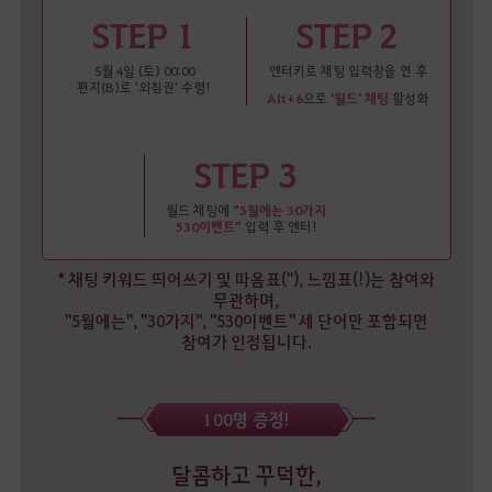
STEP 1
STEP 2
5월 4일 (토) 00:00
엔터키로 채팅 입력창을 연 후
편지(B)로 '외침권' 수령!
Alt+6
으로
'월드' 채팅
활성화
STEP 3
월드 채팅에
"
5월에는 30가지
530이벤트
"
입력 후 엔터!
* 채팅 키워드 띄어쓰기 및 따옴표("), 느낌표(!)는 참여와
무관하며,
"5월에는", "30가지", "530이벤트" 세 단어만 포함되면
참여가 인정됩니다.
100명 증정!
달콤하고 꾸덕한,