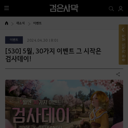
전
체
메
새소식
이벤트
뉴
추천 가이드 보기
이벤트
2024.04.30 18:01
[530] 5월, 30가지 이벤트 그 시작은
검사데이!
공유하기