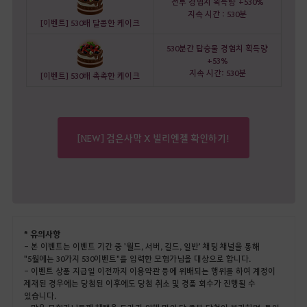
전투 경험치 획득량
+530%
지속 시간 : 530분
[이벤트] 530배 달콤한 케이크
530분간 탑승물 경험치 획득량
+53%
지속 시간: 530분
[이벤트] 530배 촉촉한 케이크
[NEW] 검은사막 X 빌리엔젤 확인하기!
* 유의사항
- 본 이벤트는 이벤트 기간 중 '월드, 서버, 길드, 일반' 채팅 채널을 통해
"5월에는 30가지 530이벤트"를 입력한 모험가님을 대상으로 합니다.
- 이벤트 상품 지급일 이전까지 이용약관 등에 위배되는 행위를 하여 계정이
제재된 경우에는 당첨된 이후에도 당첨 취소 및 경품 회수가 진행될 수
있습니다.