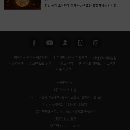
한일 국제 교류전에 참가해주신 모든 모험가님들 감사합니다!
펄어비스 서비스 이용약관
검은사막 서비스 이용약관
개인정보처리방침
운영정책
청소년 보호 정책
이벤트 규약
팬 콘텐츠 가이드
고객센터
쿠키 정책
㈜펄어비스
대표이사: 허진영
경기도 과천시 과천대로2길 48 (갈현동, 펄어비스 홈 원)
사업자등록번호 : 138-81-62479
통신판매업 신고번호 : 2022-경기과천-0177
사업자 정보 확인
대표번호: 1661-8572