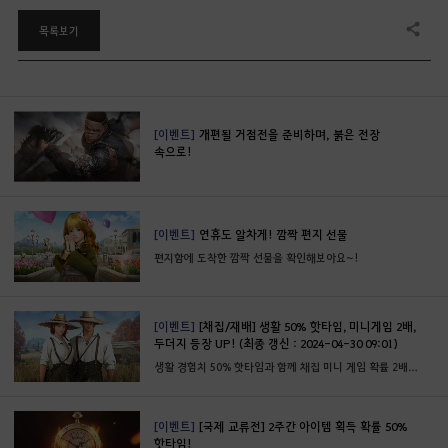
목록보기
공유하기
[이벤트]
개편될 거점전을 준비하며, 붉은 전장
속으로!
[이벤트]
연휴도 알차게! 깜짝 편지 선물
편지함에 도착한 깜짝 선물을 확인해보아요~!
[이벤트]
[채집/재배] 생활 50% 핫타임, 미니게임 2배,
두더지 등장 UP! (최종 갱신 : 2024-04-30 09:01)
생활 경험치 50% 핫타임과 함께 채집 미니 게임 확률 2배, 두더지 등장 확률 UP!
[이벤트]
[국제 교류전] 2주간 아이템 획득 확률 50%
핫타임!