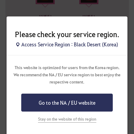
[이벤트]
[이벤트]
530배 달콤한 케이크
530배 새콤한 케이크
Please check your service region.
Access Service Region : Black Desert (Korea)
[이벤트]
[이벤트]
This website is optimized for users from the Korea region.
530배 상큼한 케이크
530배 촉촉한 케이크
We recommend the NA / EU service region to best enjoy the
respective content.
🔎케이크 효과
자세히 보기!
Go to the NA / EU website
Stay on the website of this region