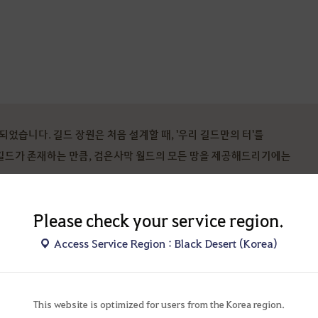
었습니다. 길드 장원은 처음 설계할 때, '우리 길드만의 터'를
길드가 존재하는 만큼, 검은사막 월드의 모든 땅을 제공해드리기에는
Please check your service region.
을 살려, 같은 길드원 모험가님들을 초대시켜 함께 이용할 수 있도록
냥 후 잠시 휴식을 원하는 모험가님이나, 길드원과 도란도란 이야기꽃을
Access Service Region : Black Desert (Korea)
장식해주신 모험가님 모두에게 의미 있는 업데이트가 되었으면 합니다.
This website is optimized for users from the Korea region.
 통해 입장하실 수 있으며, 입장 시에는 여행자의 지도와 같이 로딩 게이지가