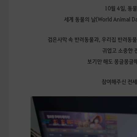
10월 4일, 동
세계 동물의 날(World Anima
검은사막 속 반려동물과, 우리집 반려동
귀엽고 소중한 
보기만 해도 몽글몽글해
참여해주신 전세