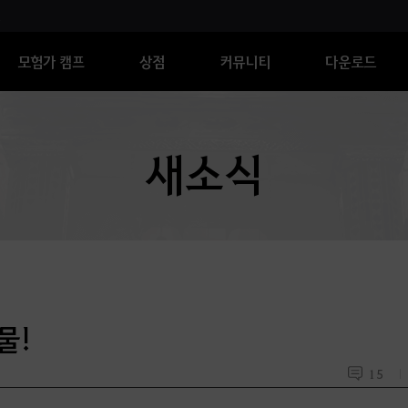
모험가 캠프
상점
커뮤니티
다운로드
새소식
물!
15