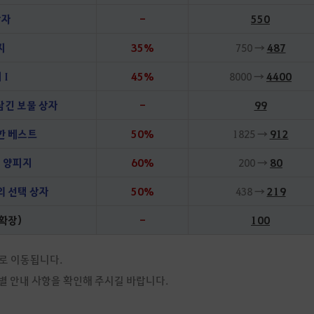
상자
-
550
지
35%
750 →
487
 I
45%
8000 →
4400
 담긴 보물 상자
-
99
한 베스트
50%
1825 →
912
의 양피지
60%
200 →
80
의 선택 상자
50%
438 →
219
확장)
-
100
로 이동됩니다.
품별 안내 사항을 확인해 주시길 바랍니다.