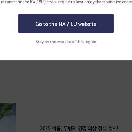
 recommend the NA / EU service region to best enjoy the respective conte
Go to the NA / EU website
Stay on the website of this region
2025 여름, 두번째 한정 의상 정식 출시!