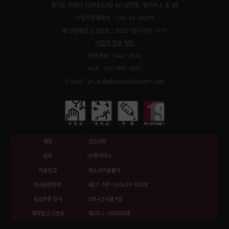
경기도 과천시 과천대로2길 48 (갈현동, 펄어비스 홈 원)
사업자등록번호 : 138-81-62479
통신판매업 신고번호 : 2022-경기과천-0177
사업자 정보 확인
대표번호: 1661-8572
FAX : 031-935-0837
E-mail : pc_kr@playblackdesert.com
제명
검은사막
상호
㈜펄어비스
이용등급
청소년이용불가
등급분류번호
제CC-NP-140409-005호
등급분류 일자
2014년 4월 9일
제작업 신고번호
제2011-000002호