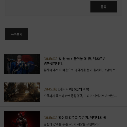
그
인
등록
후
이
용
가
목록보기
능
합
니
다
[GM노트]
빛 광 光 + 돌아올 복 復, 제80주년
광복절입니다.
.
감사와 추모의 마음으로 태극기를 높이 올리며, 그날의 뜨거운 함성을 영원히 잊지 않겠습니다.
지
금
로
[GM노트]
[에다니아] 5인의 마왕
그
지금까지 목소리로만 등장했던, 그리고 이야기로만 만났었던 전설적인 존재인 에다니아의 우두머리 이야기
인
페
이
지
[GM노트]
멸신의 갑주를 두른자, 에다나의 왕
로
멸신의 갑주를 두른 자, 이 세상을 구원하리라.