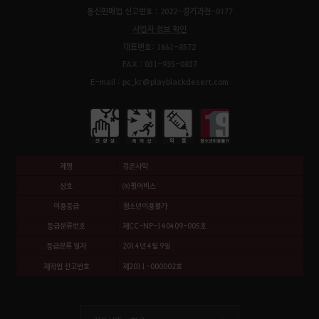
통신판매업 신고번호 : 2022-경기과천-0177
사업자 정보 확인
대표번호: 1661-8572
FAX : 031-935-0837
E-mail : pc_kr@playblackdesert.com
제명
검은사막
상호
㈜펄어비스
이용등급
청소년이용불가
등급분류번호
제CC-NP-140409-005호
등급분류 일자
2014년 4월 9일
제작업 신고번호
제2011-000002호