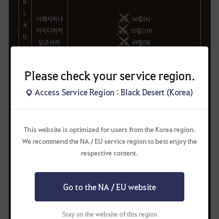
B
L
너왜시비냐
56킬(4)
A
아지다하카
55킬(10)
D
당근시러
49킬(8)
E
아지다하카
47킬(6)
홍
아지다하카
44킬(3)
줭
Please check your service region.
GANG
43킬(8)
박
동감
42킬(11)
Access Service Region : Black Desert (Korea)
치
아지다하카
41킬(6)
기
-
40킬(5)
공
시바
39킬(1)
This website is optimized for users from the Korea region.
룡
We recommend the NA / EU service region to best enjoy the
용
respective content.
병
우
코
Go to the NA / EU website
F
ai
ry
Stay on the website of this region