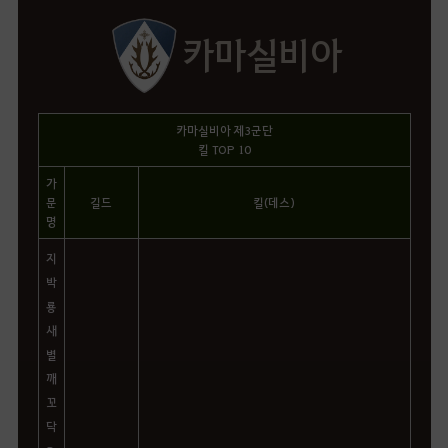
카마실비아
카마실비아 제3군단
킬 TOP 10
가
문
길드
킬(데스)
명
지
박
룡
새
별
깨
꼬
닥