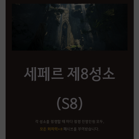
세페르 제8성소
(S8)
각 성소를 점령할 때 마다 점령 진영인원 모두,
모든 회피력+8
패시브를 부여받습니다.