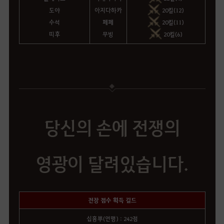
도야
아지다하카
20킬(12)
수석
페페
20킬(11)
띠후
무빙
20킬(6)
당신의 손에 전쟁의
영광이 달려있습니다.
전장 점수 획득 길드
십흉뿌(연맹) : 242점