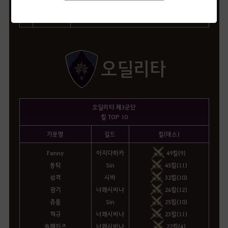
추
풍
오딜리타
오딜리타 제3군단
킬 TOP 10
가문명
길드
킬(데스)
Fanny
아지다하카
49킬(9)
동탁
Sin
45킬(11)
섬격
시바
32킬(10)
광기
너왜시비냐
26킬(12)
츄릎
Sin
25킬(10)
혁규
너왜시비냐
23킬(11)
솔페이즈
너왜시비냐
22킬(4)