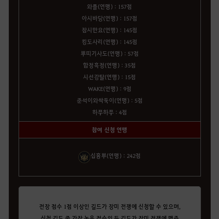
와플(연맹) : 157점
아시바당(연맹) : 157점
잠시만요(연맹) : 145점
킹도사리(연맹) : 145점
뿌띠기사도(연맹) : 57점
함정흑정(연맹) : 35점
시선강탈(연맹) : 15점
WAKE(연맹) : 9점
준석이와싹둑이(연맹) : 5점
하푸하푸 : 4점
참여 신청 연맹
십흉뿌(연맹) : 242점
전장 점수 1점 이상인 길드가 장미 전쟁에 신청할 수 있으며,
신청 길드 중 가장 높은 점수의 두 길드가 장미 전쟁에 맹주