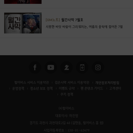
이
동
하
[GM노트]
월간사막 7월호
시
시원한 바닷 바람이 그리워지는, 여름의 중턱에 접어든 7월
겠
습
니
까
?
펄어비스 서비스 이용약관
검은사막 서비스 이용약관
개인정보처리방침
운영정책
청소년 보호 정책
이벤트 규약
팬 콘텐츠 가이드
고객센터
쿠키 정책
㈜펄어비스
대표이사: 허진영
경기도 과천시 과천대로2길 48 (갈현동, 펄어비스 홈 원)
사업자등록번호 : 138-81-62479