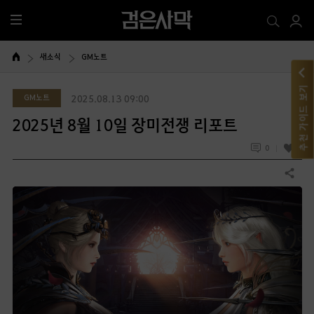
전
체
메
새소식
GM노트
뉴
추천 가이드 보기
GM노트
2025.08.13 09:00
2025년 8월 10일 장미전쟁 리포트
0
1
공유하기