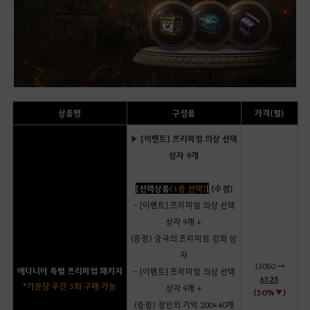
상품명
구성품
가격(펄)
▶ [이벤트] 프리미엄 의상 선택
상자 9개
[선택상품
(1종 선택)
]
(수정)
- [이벤트] 프리미엄 의상 선택
상자 9개 +
(증정) 궁극의 프리미엄 강화 상
자
13050 →
에다니아 특별 프리미엄 패키지
- [이벤트] 프리미엄 의상 선택
6525
*가문당 주간 5회 구매 가능
상자 9개 +
(50%▼)
(증정) 장인의 기억 200+40개