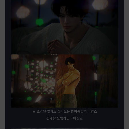
▲ 뜨겁던 열기도 잦아드는 한여름밤의 바캉스
김돼랑 모험가님 - 바캉스