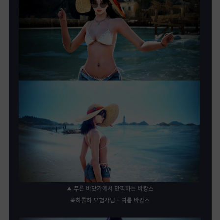
▲ 푸른 바닷가에서 만끽하는 바캉스
콕하콜하 모험가님 - 여름 바캉스