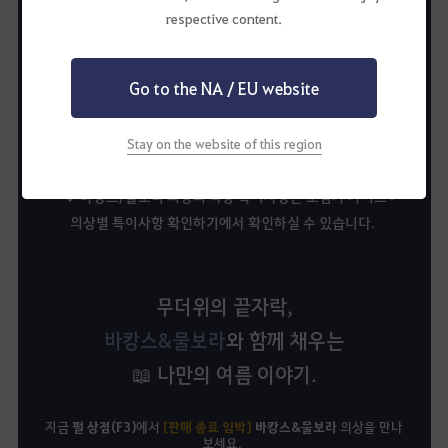
respective content.
▲ 바캉스&물보라와 함께라면, 여름은 샤이의 계절!
Go to the NA / EU website
사루비룽 모험가님 - 깨발랄 샤이 신상 염색
/
너무너무 귀여워!! 샤이
물보라~
Stay on the website of this region
◆ 바캉스/물보라 의상의 착용 특이사항은 모험가 가이드 >
의상별 특이사항 확인하기
에서 확인하실 수 있습니다.
무더위의 끝자락,
바캉스&물보라
와 함께 채우는
📖 나만의 여름 이야기.
지금
펄 상점(F3)
에서
[판매 종료 임박]
바캉스&물보라
의상을 만나
보세요.