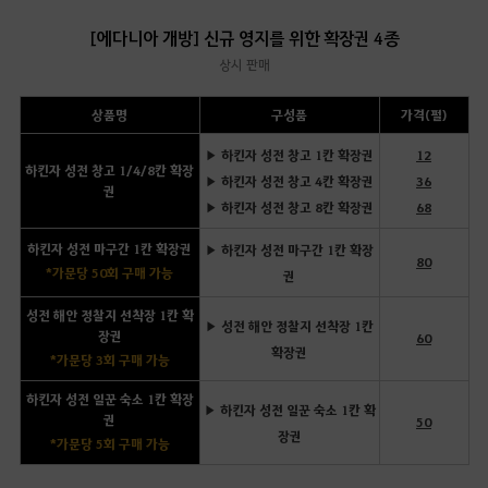
[에다니아 개방] 신규 영지를 위한 확장권 4종
상시 판매
상품명
구성품
가격(펄)
▶ 하킨자 성전 창고 1칸 확장권
12
하킨자 성전 창고 1/4/8칸 확장
▶ 하킨자 성전 창고 4칸 확장권
36
권
▶ 하킨자 성전 창고 8칸 확장권
68
하킨자 성전 마구간 1칸 확장권
▶ 하킨자 성전 마구간 1칸 확장
80
*가문당 50회 구매 가능
권
성전 해안 정찰지 선착장 1칸 확
▶ 성전 해안 정찰지 선착장 1칸
장권
60
확장권
*가문당 3회 구매 가능
하킨자 성전 일꾼 숙소 1칸 확장
▶ 하킨자 성전 일꾼 숙소 1칸 확
권
50
장권
*가문당 5회 구매 가능