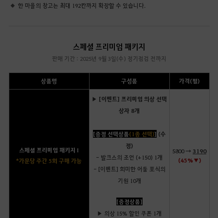
한 마을의 창고는 최대 192칸까지 확장할 수 있습니다.
스페셜 프리미엄 패키지
판매 기간 : 2025년 9월 3일(수) 정기점검 전까지
상품명
구성품
가격(펄)
▶ [이벤트] 프리미엄 의상 선택
상자 8개
[증정 선택상품
(1종 선택)
]
(수
정)
스페셜 프리미엄 패키지 I
5800 →
3190
- 발크스의 조언 (+150) 1개
(45%▼)
*가문당 주간 5회 구매 가능
- [이벤트] 희미한 어둠 포식의
기원 10개
[증정상품]
▶ 의상 15% 할인 쿠폰 1개