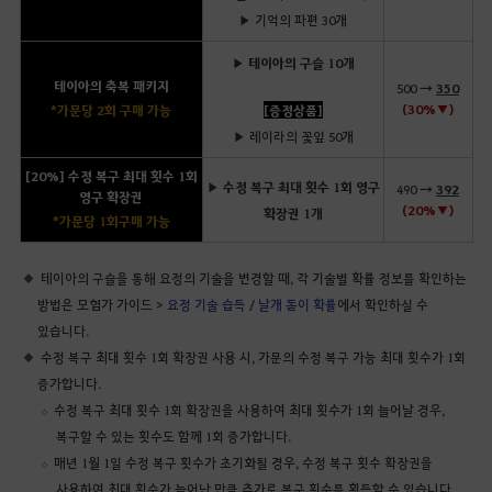
▶ 기억의 파편 30개
▶ 테이아의 구슬 10개
테이아의 축복 패키지
500 →
350
(30%▼)
*가문당 2회 구매 가능
[증정상품]
▶ 레이라의 꽃잎 50개
[20%] 수정 복구 최대 횟수 1회
▶ 수정 복구 최대 횟수 1회 영구
490 →
392
영구 확장권
(20%▼)
확장권 1개
*가문당 1회 구매 가능
테이아의 구슬을 통해 요정의 기술을 변경할 때, 각 기술별 확률 정보를 확인하는
방법은 모험가 가이드 >
요정 기술 습득 / 날개 돋이 확률
에서 확인하실 수
있습니다.
수정 복구 최대 횟수 1회 확장권 사용 시, 가문의 수정 복구 가능 최대 횟수가 1회
증가합니다.
수정 복구 최대 횟수 1회 확장권을 사용하여 최대 횟수가 1회 늘어날 경우,
복구할 수 있는 횟수도 함께 1회 증가합니다.
매년 1월 1일 수정 복구 횟수가 초기화될 경우, 수정 복구 횟수 확장권을
사용하여 최대 횟수가 늘어난 만큼 추가로 복구 횟수를 획득할 수 있습니다.