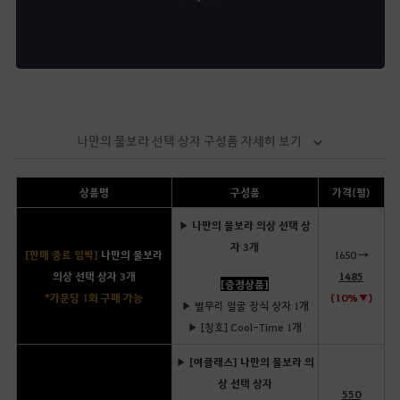
나만의 물보라 선택 상자 구성품 자세히 보기
상품명
구성품
가격(펄)
▶ 나만의 물보라 의상 선택 상
자 3개
[판매 종료 임박]
나만의 물보라
1650 →
의상 선택 상자 3개
1485
[증정상품]
*가문당 1회 구매 가능
(10%▼)
▶ 별무리 얼굴 장식 상자 1개
▶ [칭호] Cool-Time 1개
▶ [여클래스] 나만의 물보라 의
상 선택 상자
550