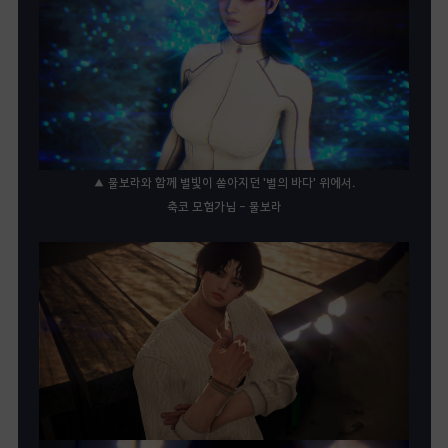
▲ 물보라와 함께 별빛이 쏟아지던 '별의 바다' 위에서.
축코 모험가님 - 물보라