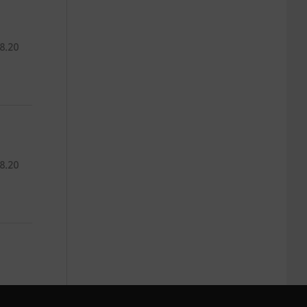
8.20
8.20