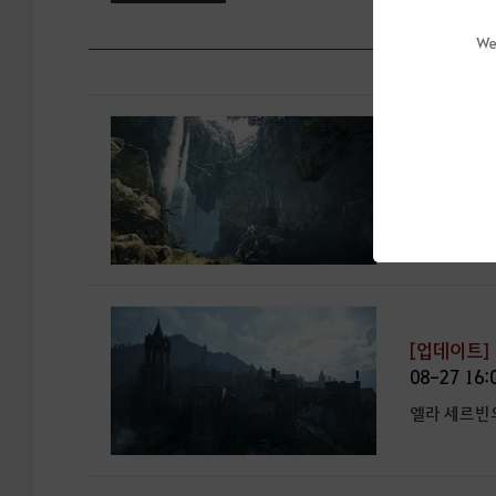
We
[업데이트]
2025-08-2
[업데이트]
08-27 16: