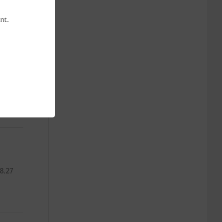
nt.
8.28
8.27