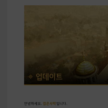
안녕하세요.
검은사막
입니다.