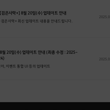
[검은사막+] 8월 20일(수) 업데이트 안내
2025.0
수) 검은사막+ 최신 업데이트 내용을 안내드립니다.
8월 20일(수) 업데이트 안내 (최종 수정 : 2025-
24)
2025.0
니아, 이벤트 통합 UI 등의 업데이트