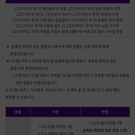
[고드아이드 무기] 메린돌라의 부름, [고드아이드 무기] 검은 태양의 위협
[고드아이드 무기] 그란디하의 역사가, [고드아이드 무기] 뜻밖의 시련
[고드아이드 무기] 이런 말은 없었잖아, [고드아이드 무기] 특별한 책의 정체
[고드아이드 무기] 이름을 잃은 신, [고드아이드 무기] 아직 남은 이야기
[고드아이드 무기] 이름을 되찾는 방법, [엘비아] 어둠으로 물든 사우닐 전장
응축된 마력의 검은 결정의 사용처에 대한 설명이 실제 내용에 맞게
변경되었습니다.
[수렵] 마르니 저격총 제작 및 강화에 필요한 재료가 '응축된 마력의 검은
결정'으로 변경되었습니다.
이에 따라 [수렵] 마르니 저격총, [수렵] 우직한 마르니 저격총 아이템의 강화에
대한 설명도 변경되었습니다.
※ [수렵] 마르니 저격총은 '아침의 나라 - 도깨비 숲'의 '도깨비 도구 공방'에서
제작할 수 있습니다.
분류
기존
변경
+10 [수렵] 저격총 1개
+10 [수렵] 저격총 1개
응축된 마력의 검은 결정 10개
사르는 태양의 원석 10개