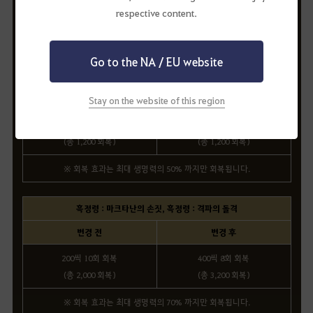
(총 800 회복)
(총 1,200 회복)
respective content.
※ 회복 효과는 최대 생명력의 50% 까지만 회복됩니다.
Go to the NA / EU website
마룡 : 대지를 가르는 포효, 마룡 : 휘날리는 폭압, 흑정령 : 부름
변경 전
변경 후
Stay on the website of this region
200씩 6회 회복
400씩 3회 회복
(총 1,200 회복)
(총 1,200 회복)
※ 회복 효과는 최대 생명력의 50% 까지만 회복됩니다.
흑정령 : 마크타난의 손짓, 흑정령 : 격파의 돌격
변경 전
변경 후
200씩 10회 회복
400씩 8회 회복
(총 2,000 회복)
(총 3,200 회복)
※ 회복 효과는 최대 생명력의 70% 까지만 회복됩니다.