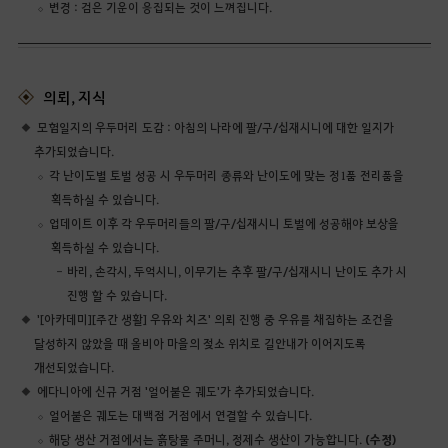
변경 : 검은 기운이 응집되는 것이 느껴집니다.
의뢰, 지식
모험일지의 우두머리 도감 : 아침의 나라에 팔/구/십재시니에 대한 일지가
추가되었습니다.
각 난이도별 토벌 성공 시 우두머리 종류와 난이도에 맞는 정1품 전리품을
획득하실 수 있습니다.
업데이트 이후 각 우두머리들의 팔/구/십재시니 토벌에 성공해야 보상을
획득하실 수 있습니다.
바리, 손각시, 두억시니, 이무기는 추후 팔/구/십재시니 난이도 추가 시
진행 할 수 있습니다.
'[아카데미][주간 생활] 우유와 치즈' 의뢰 진행 중 우유를 채집하는 조건을
달성하지 않았을 때 올비아 마을의 젖소 위치로 길안내가 이어지도록
개선되었습니다.
에다니아에 신규 거점 '얼어붙은 궤도'가 추가되었습니다.
얼어붙은 궤도는 대백점 거점에서 연결할 수 있습니다.
해당 생산 거점에서는 흙탕물 주머니, 정제수 생산이 가능합니다.
(수정)