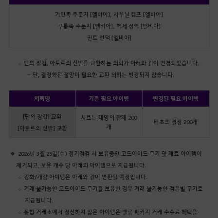
거인족 주둔지 [엘비아], 사우닐 캠프 [엘비아]
루툼족 주둔지 [엘비아], 헥세 성역 [엘비아]
귄트 언덕 [엘비아]
단의 장갑, 아토르의 신발을 교환하는 의뢰가 아래와 같이 변경되었습니다.
단, 결정화된 절망이 필요한 교환 의뢰는 변경되지 않습니다.
의뢰명
기존 필요 아이템
변경된 필요 아이템
[단의 장갑] 교환
사르는 태양의 잔재 200
태초의 결정 200개
개
[아토르의 신발] 교환
2026년 3월 25일(수) 정기점검 시 보유중인 고드아이드 무기 및 재료 아이템이
제거되고, 보유 개수 당 아래의 아이템으로 지급됩니다.
강화/개량 아이템은 아래와 같이 변환될 예정입니다.
거래 불가능한 고드아이드 무기를 보유한 경우 거래 불가능한 검은별 무기로
지급됩니다.
통합 거래소에서 정산하지 않은 아이템은 밸류 패키지 거래 수수료 혜택을