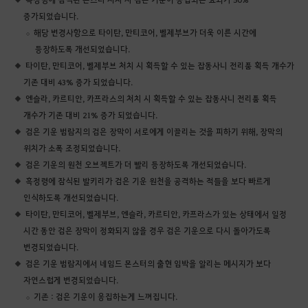
증가되었습니다.
해당 변경사항으로 타이탄, 만티코어, 벨제부브가 더욱 이른 시간에
등장하도록 개선되었습니다.
타이탄, 만티코어, 벨제부브 처치 시 획득할 수 있는 잡동사니 전리품 획득 개수가
기존 대비 43% 증가 되었습니다.
엔슬라, 카르티안, 카프라스의 처치 시 획득할 수 있는 잡동사니 전리품 획득
개수가 기존 대비 21% 증가 되었습니다.
검은 기운 범람지의 검은 장막이 서로에게 이끌리는 것을 피하기 위해, 장막의
위치가 소폭 조정되었습니다.
검은 기운의 원천 오브젝트가 더 빨리 등장하도록 개선되었습니다.
흑정령에 잠식된 발키리가 검은 기운 원천을 공격하는 적들을 보다 빠르게
인식하도록 개선되었습니다.
타이탄, 만티코어, 벨제부브, 엔슬라, 카르티안, 카프라스가 있는 상태에서 일정
시간 동안 검은 장막이 정화되지 않을 경우 검은 기운으로 다시 돌아가도록
변경되었습니다.
검은 기운 범람지에서 네임드 몬스터의 출현 임박을 알리는 메시지가 보다
자연스럽게 변경되었습니다.
기존 : 검은 기운이 응집하는게 느껴집니다.