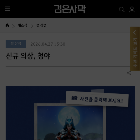
전
체
메
새소식
펄 상점
뉴
추천 가이드 보기
펄 상점
2026.04.27 15:30
신규 의상, 청야
공유하기
📸
사진을 클릭해 보세요!