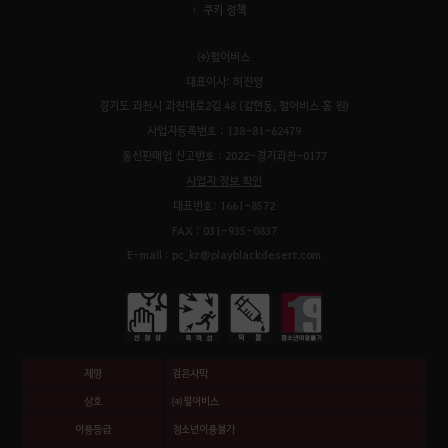
쿠키 정책
㈜펄어비스
대표이사: 허진영
경기도 과천시 과천대로2길 48 (갈현동, 펄어비스 홈 원)
사업자등록번호 : 138-81-62479
통신판매업 신고번호 : 2022-경기과천-0177
사업자 정보 확인
대표번호: 1661-8572
FAX : 031-935-0837
E-mail : pc_kr@playblackdesert.com
제명
검은사막
상호
㈜펄어비스
이용등급
청소년이용불가