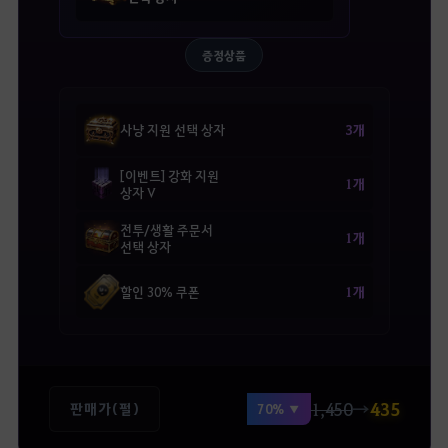
증정상품
3개
사냥 지원 선택 상자
[이벤트] 강화 지원
1개
상자 V
전투/생활 주문서
1개
선택 상자
1개
할인 30% 쿠폰
1,450
→
435
판매가(펄)
70% ▼