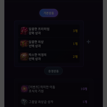
기본상품
달콤한 프리미엄
3개
강화 상자
➕
달콤한 의상
1개
선택 상자
따스한 여정의
2개
선택 상자
증정상품
[이벤트] 희미한 어둠
10개
포식의 기원
1개
그믐달 최상급 상자