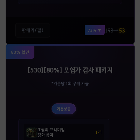
198
→
53
판매가(펄)
73% ▼
80% 할인
[530][80%] 모험가 감사 패키지
*가문당 1회 구매 가능
기본상품
초월의 프리미엄
1개
강화 상자