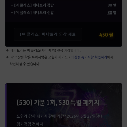
- [여 클래스] 베나트라 장갑
80
펄
- [여 클래스] 베나트라 신발
80
펄
450 펄
[여 클래스] 베나트라 의상 세트
베나트라는 여 클래스(샤이 제외) 전용 의상입니다.
각 의상별 착용 특이사항은 모험가 가이드 >
의상별 특이사항 확인하기
에서
확인하실 수 있습니다.
[530] 가문 1회, 530 특별 패키지
모험가 감사 패키지 판매 기간 : 2026년 5월 27일(수)
정기점검 전까지