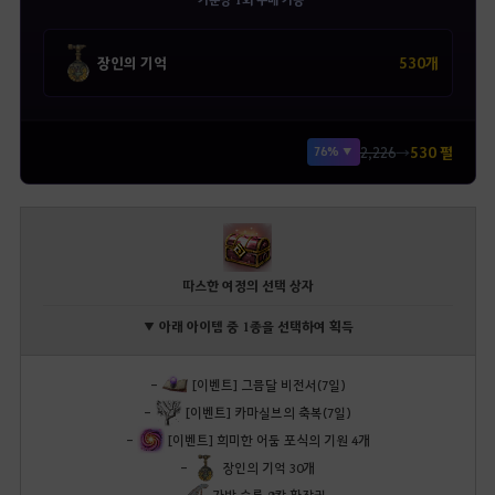
530개
장인의 기억
2,226
→
530 펄
76% ▼
따스한 여정의 선택 상자
▼ 아래 아이템 중 1종을 선택하여 획득
-
[이벤트] 그믐달 비전서(7일)
-
[이벤트] 카마실브의 축복(7일)
-
[이벤트] 희미한 어둠 포식의 기원 4개
-
장인의 기억 30개
-
가방 슬롯 8칸 확장권