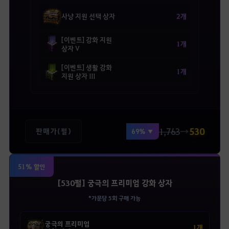
2개
사냥 지원 선택 상자
[이벤트] 강화 지원
1개
상자 V
[이벤트] 생활 강화
1개
지원 상자 III
1,763
→
530
판매가(펄)
69% ▼
51% 할인
[530펄] 궁극의 프리미엄 강화 상자
*가문당 5회 구매 가능
궁극의 프리미엄
1개