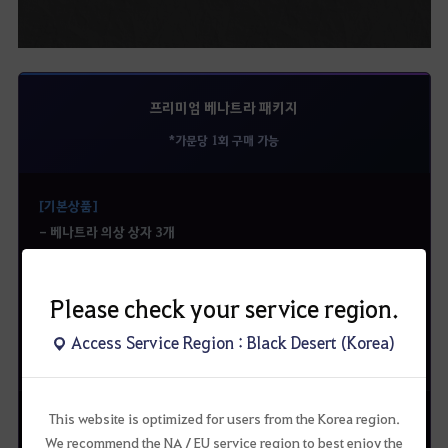
프리미엄 베나트라 패키지
*가문당 1회 구매 가능
[기본상품]
- 베나트라 의상 상자 3개
- [이벤트] 프리미엄 의상 선택 상자 2개
Please check your service region.
[증정상품]
- 전투/생활 주문서 선택 상자 1개
Access Service Region : Black Desert (Korea)
- 신비한 묘약 상자 1개
This website is optimized for users from the Korea region.
2,800
→
1,540
판매가(펄)
45% ▼
We recommend the NA / EU service region to best enjoy the