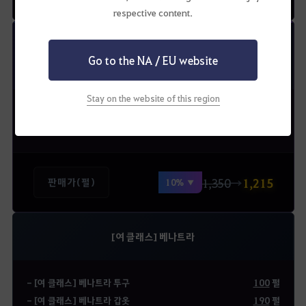
respective content.
트리플 베나트라 패키지
Go to the NA / EU website
*가문당 1회 구매 가능
Stay on the website of this region
[기본상품]
- 베나트라 의상 상자 3개
1,350
→
1,215
판매가(펄)
10% ▼
[여 클래스] 베나트라
- [여 클래스] 베나트라 투구
100
펄
- [여 클래스] 베나트라 갑옷
190
펄