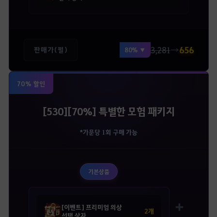
3,281
→
656
판매가(펄)
80% ▼
70% 할인
[530][70%] 특별한 모험 패키지
*가문당 1회 구매 가능
기본상품
➕
[이벤트] 프리미엄 의상
2개
선택 상자