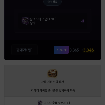
증정상품
발크스의 조언(+200)
1개
상자
8,365
→
3,346
판매가(펄)
60% ▼
사냥 지원 선택 상자
▼ 아래 아이템 중 1종을 선택하여 획득
-
그믐달 축복 주문서 1개