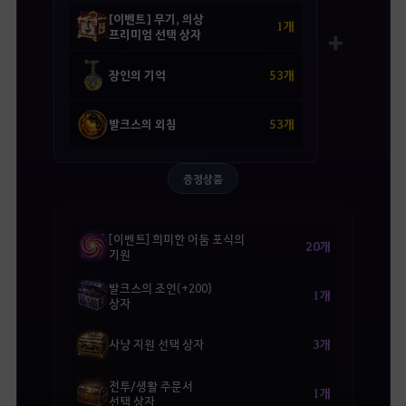
[이벤트] 무기, 의상
1개
프리미엄 선택 상자
➕
53개
장인의 기억
53개
발크스의 외침
증정상품
[이벤트] 희미한 어둠 포식의
20개
기원
발크스의 조언(+200)
1개
상자
3개
사냥 지원 선택 상자
전투/생활 주문서
1개
선택 상자