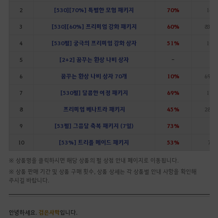
2
[530][70%] 특별한 모험 패키지
70%
145
3
[530][60%] 프리미엄 강화 패키지
60%
8365
4
[530펄] 궁극의 프리미엄 강화 상자
51%
109
5
[2+2] 꿈꾸는 환상 나비 상자
-
6
꿈꾸는 환상 나비 상자 70개
10%
6930
7
[530펄] 달콤한 여정 패키지
69%
176
8
프리미엄 베나트라 패키지
45%
2800
9
[53펄] 그믐달 축복 패키지 (7일)
73%
19
10
[53%] 트리플 메이드 패키지
53%
75
※ 상품명을 클릭하시면 해당 상품의 펄 상점 안내 페이지로 이동됩니다.
※ 상품 판매 기간 및 상품 구매 횟수, 상품 상세는 각 상품별 안내 사항을 확인해
주시길 바랍니다.
안녕하세요.
검은사막
입니다.