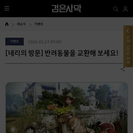
전
체
메
새소식
이벤트
뉴
추천 가이드 보기
이벤트
2026.05.27 09:00
[네리의 방문] 반려동물을 교환해 보세요!
공유하기