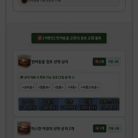
반려동물 기술 변경권 10개
[이벤트] 반려동물 교환의 증표 교환 품목
반려동물 칭호 선택 상자
2개
가문 2회
🎁 상자 개봉 시 획득 가능 칭호 (5종 중 택 1)
<귀여운>
<털뭉치>
<멍뭉>
<야옹>
<사랑스러운>
따스한 여정의 선택 상자 2개
1개
가문 2회