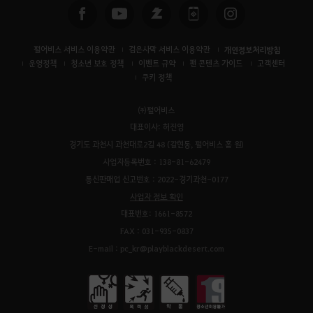
펄어비스 서비스 이용약관
검은사막 서비스 이용약관
개인정보처리방침
운영정책
청소년 보호 정책
이벤트 규약
팬 콘텐츠 가이드
고객센터
쿠키 정책
㈜펄어비스
대표이사: 허진영
경기도 과천시 과천대로2길 48 (갈현동, 펄어비스 홈 원)
사업자등록번호 : 138-81-62479
통신판매업 신고번호 : 2022-경기과천-0177
사업자 정보 확인
대표번호: 1661-8572
FAX : 031-935-0837
E-mail : pc_kr@playblackdesert.com