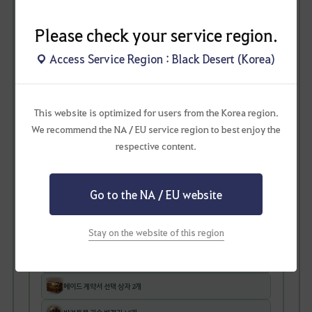
4세대 반려동물 교환 시 즉시 획득
Please check your service region.
Access Service Region : Black Desert (Korea)
4세대 교환 선물 선택 상자 1개
This website is optimized for users from the Korea region.
[이벤트] 반려동물 교환의 증표 1개
We recommend the NA / EU service region to best enjoy the
respective content.
🎁 아래 아이템 1종 선택하여 획득
Go to the NA / EU website
그믐달 축복 패키지(20일)
Stay on the website of this region
크론석 700개
장인의 기억 100개
메이드 계약서 선택 상자 2개