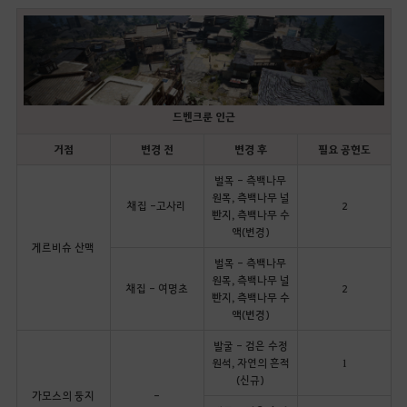
드벤크룬 인근
거점
변경 전
변경 후
필요 공헌도
벌목 - 측백나무
원목, 측백나무 널
채집 -고사리
2
빤지, 측백나무 수
액(변경)
게르비슈 산맥
벌목 - 측백나무
원목, 측백나무 널
채집 - 여명초
2
빤지, 측백나무 수
액(변경)
발굴 - 검은 수정
원석, 자연의 흔적
1
(신규)
가모스의 둥지
-