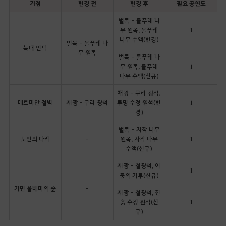
거점
변경 전
변경 후
필요 공헌도
벌목 - 물푸레 나
무 원목, 물푸레
1
나무 수액(변경)
벌목 - 물푸레 나
늑대 언덕
무 원목
벌목 - 물푸레 나
무 원목, 물푸레
1
나무 수액(신규)
채광 - 구리 광석,
테르미안 절벽
채광 - 구리 광석
투명 수정 원석(변
1
경)
벌목 - 자작 나무
노인의 다리
-
원목, 자작 나무
1
수액(신규)
채광 - 철광석, 어
1
둠의 가루(신규)
가면 올빼미의 숲
-
채광 - 철광석, 진
흙 수정 원석(신
1
규)