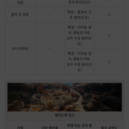
성실
연의 흔적(신규)
채광 - 철광석, 진
필라 쿠 감옥
-
2
은 광석(신규)
채광 - 티타늄 광
석, 화염의 가루,
2
보라 수정 원석(신
규)
도나 바위산
-
채광 - 티타늄 광
석, 화염의 가루,
2
보라 수정 원석(신
규)
알티노바 인근
변경 또는 신규 생
거점
기존 생산품
필요 공헌도