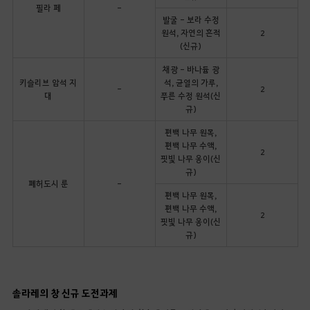
필라 페
-
발굴 - 보라 수정
원석, 자연의 흔적
2
(신규)
채광 - 바나듐 광
키슬리브 암석 지
석, 균열의 가루,
-
2
대
푸른 수정 원석(신
규)
편백 나무 원목,
편백 나무 수액,
2
핏빛 나무 옹이(신
규)
폐허도시 룬
-
편백 나무 원목,
편백 나무 수액,
2
핏빛 나무 옹이(신
규)
솔라레의 창 신규 도전과제