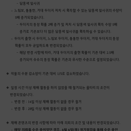
담홍색 잎사귀
느림보, 통통한, 거대 두더지 처치 시 획득할 수 있는 담홍색 잎사귀의 수량이
5배 증가되었습니다.
두더지의 등장 확률 2배 증가 및 처치 시 담홍색 잎사귀 획득 수량 5배
증가로 기존보다 더 많은 담홍색 잎사귀를 획득하실 수 있습니다.
두더지 출현 시 두더지, 느림보 두더지, 통통한 두더지, 거대 두더지의 등장
확률이 모두 균일하도록 변경되었습니다.
해당 변경 사항에 따라, 거대 두더지의 출현 확률이 기존 대비 2.5배
증가되어 슈슈의 등장 확률은 기존과 유사한 수준으로 설정되었습니다.
작물의 수분 감소량이 기존 대비 1/5로 감소하였습니다.
일정 시간 이상 재배 활동을 하지 않았을 때 철거되는 울타리의 조건이
변경되었습니다.
변경 전 : 14일 이상 재배 활동이 없을 경우 철거
변경 후 : 28일 이상 재배 활동이 없을 경우 철거
재배 콘텐츠의 변경 사항에 따라 아래 의뢰의 조건 및 내용이 변경되었습니다.
해당 의뢰를 수주 중이었던 경우, 6월 4일(목) 정기점검을 통해 수주 중인