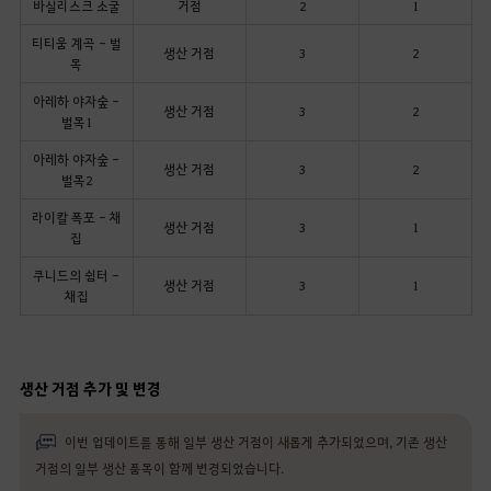
바실리스크 소굴
거점
2
1
티티움 계곡 - 벌
생산 거점
3
2
목
아레하 야자숲 -
생산 거점
3
2
벌목1
아레하 야자숲 -
생산 거점
3
2
벌목2
라이칼 폭포 - 채
생산 거점
3
1
집
쿠니드의 쉼터 -
생산 거점
3
1
채집
생산 거점 추가 및 변경
이번 업데이트를 통해 일부 생산 거점이 새롭게 추가되었으며, 기존 생산
거점의 일부 생산 품목이 함께 변경되었습니다.