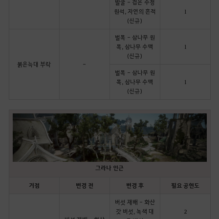
발굴 - 검은 수정
원석, 자연의 흔적
1
(신규)
벌목 - 삼나무 원
목, 삼나무 수액
1
(신규)
붉은늑대 부락
-
벌목 - 삼나무 원
목, 삼나무 수액
1
(신규)
그라나 인근
거점
변경 전
변경 후
필요 공헌도
버섯 재배 - 화산
갓 버섯, 녹색 대
2