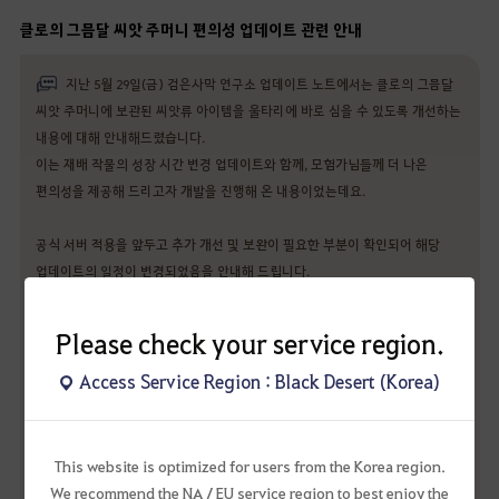
클로의 그믐달 씨앗 주머니 편의성 업데이트 관련 안내
지난 5월 29일(금) 검은사막 연구소 업데이트 노트에서는 클로의 그믐달
씨앗 주머니에 보관된 씨앗류 아이템을 울타리에 바로 심을 수 있도록 개선하는
내용에 대해 안내해드렸습니다.
이는 재배 작물의 성장 시간 변경 업데이트와 함께, 모험가님들께 더 나은
편의성을 제공해 드리고자 개발을 진행해 온 내용이었는데요.
공식 서버 적용을 앞두고 추가 개선 및 보완이 필요한 부분이 확인되어 해당
업데이트의 일정이 변경되었음을 안내해 드립니다.
이에 따라, 함께 개선 예정이었던 품종 개량 시 씨앗류 아이템 획득 위치 변경과
아이콘 개선 업데이트도 일정이 변경되었습니다.
Please check your service region.
이후 해당 업데이트와 관련된 소식이 있다면, 검은사막 연구소 또는 공식 서버
Access Service Region : Black Desert (Korea)
업데이트 노트를 통해 다시 한번 안내해 드릴 수 있도록 하겠습니다.
오늘은 이처럼 해당 업데이트를 기대해 주셨던 모험가님들께 다소 아쉬운
소식을 전해드리게 되었는데요. 모험가님들께 더 좋은 편의성을 제공해 드릴 수
This website is optimized for users from the Korea region.
있을 것으로 기대했던 만큼 저희 또한 아쉬운 마음이 큰 것 같습니다.
We recommend the NA / EU service region to best enjoy the