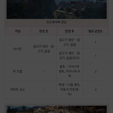
오드락시아 인근
거점
변경 전
변경 후
필요 공헌도
닭고기 생산 - 닭
1
고기, 달걀
닭고기 생산 - 닭
낙시온
고기, 달걀
닭고기 생산 - 닭
1
고기, 달걀(신규)
벌목 - 가시나무
라 오델
-
원목, 가시나무 수
2
액
채광 - 니켈 광석,
바히트 성소
-
어둠의 가루(유
2
지)