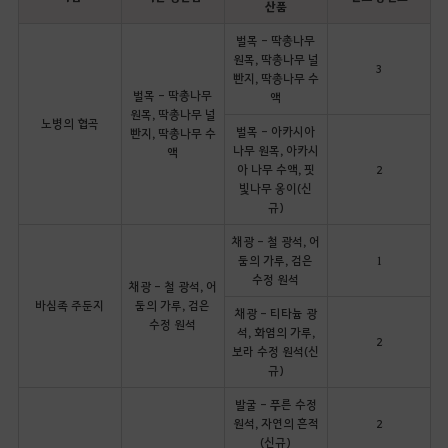
산품
벌목 - 딱총나무
원목, 딱총나무 널
3
빤지, 딱총나무 수
벌목 - 딱총나무
액
원목, 딱총나무 널
노병의 협곡
벌목 - 아카시아
빤지, 딱총나무 수
나무 원목, 아카시
액
아 나무 수액, 핏
2
빛나무 옹이(신
규)
채광 - 철 광석, 어
둠의 가루, 검은
1
수정 원석
채광 - 철 광석, 어
바심족 주둔지
둠의 가루, 검은
채광 - 티타늄 광
수정 원석
석, 화염의 가루,
2
보라 수정 원석(신
규)
발굴 - 푸른 수정
원석, 자연의 흔적
2
(신규)