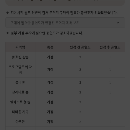
검은사막 월드 전반에 걸쳐 주거지 구매에 필요한 공헌도가 완화되었습니다.
구매에 필요한 공헌도가 변경된 주거지 목록 보기
일부 거점 투자에 필요한 공헌도가 감소되었습니다.
지역명
종류
변경 전 공헌도
변경 후 공헌도
플로린 관문
거점
2
1
크로그달로의 자
거점
2
1
취
폴리숲
거점
2
1
살라나르 못
거점
2
1
델리모르 농원
거점
2
1
티티움 계곡
거점
2
1
아크만
거점
2
1