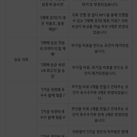
담홍색 잎사귀'
하기'로 변경되었습니다.
의뢰 진행 중 질다 NPC를 통해 진행할
'[재배 강의] 더 좋
수 있는 '[재배 강의] 재료 지원 I' 의뢰
은 작물로, 품종
보상이 특상품 마늘 씨앗 5개로 변경되
개량!'
었습니다.
'[재배 승급 견습
무기질 비료를 만드는 조건이 제거되었
5] 모레티의 밀 재
습니다.
배'
승급 의뢰
'[재배 승급 숙련
무기질 비료, 유기질 비료를 만드는 조
10] 최고의 밀 농
건이 제거되었습니다.
장'
무기질 비료 5개를 만들고 건네주는 조
'[가공 숙련8] 옥
건이 옥수수가루 5개로 변경되었습니
수수 밭에 힘을 I'
다.
부산물 비료 2개를 만들고 건네주는 조
'[가공 숙련9] 옥
건이 옥수수가루 반죽 2개로 변경되었
수수 밭에 힘을 II'
습니다.
의뢰명이 '[가공 장인9] 저주받은 땅에
'[가공 장인9] 저