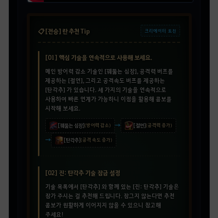
📋 [전승] 란 추천 Tip
크리에이터 토친
[01] 핵심 기술을 연속적으로 사용해 보세요.
메인 방어력 감소 기술인 [꿰뚫는 심장], 공격력 버프를
제공하는 [절연], 그리고 공격속도 버프를 제공하는
[탄각추] 가 있습니다. 세 가지의 기술을 연속적으로
사용하여 빠른 연계가 가능하니 이점을 활용해 콤보를
시작해 보세요.
→
[꿰뚫는 심장]
(방어력 감소)
[절연]
(공격력 증가)
→
[탄각추]
(공격 속도 증가)
[02] 진: 탄각추 기술 잠금 설정
기술 목록에서 [탄각추] 와 함께 있는 [진: 탄각추] 기술은
잠가 주시는 걸 추천해 드립니다. 잠그지 않는다면 추천
콤보가 원활하게 이어지지 않을 수 있으니 참고해
주세요!