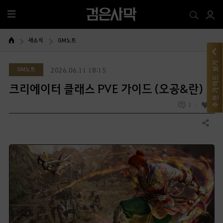
전
체
메
새소식
GM노트
뉴
추천 가이드 보기
GM노트
2026.06.11 18:15
크리에이터 클래스 PVE 가이드 (오공&란)
1
3
공유하기