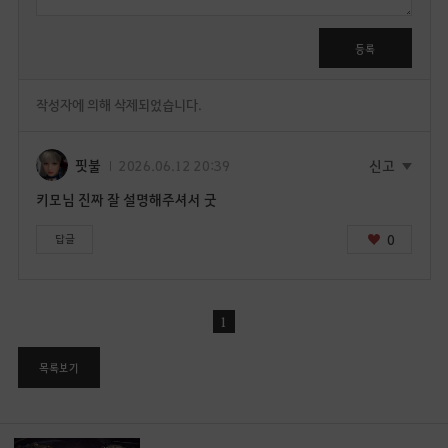
로
그
인
등록
후
이
작성자에 의해 삭제되었습니다.
용
가
능
핏불
2026.06.12 20:39
신고
합
키모님 진짜 잘 설명해주셔서 굿
니
다
0
답글
.
지
금
로
1
그
인
목록보기
페
이
지