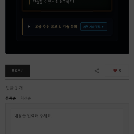
캔슬할 수 있는 점 참고하기!
오공 추천 콤보 & 기술 특화
세부 기술 정보 ▼
3
목록보기
공유하기
댓글
1
개
등록순
최신순
답
글
쓰
기