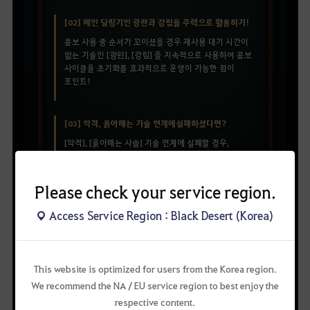
[02] 메인 딜링기인 광란과 강림을 주력으로 활용하기!
콤보 사용 중 순서가 꼬이셨을 경우 재사용 대기 시간이
없는 기술인 [광란], [강림] 을 지속적으로 사용하여 콤보
사이클을 초기화를 효과적으로 운영이 가능한 점이
포인트!
[03] 악격, 옭아매는 기술 연계에 실패하셨다면?
[악격], [옭아매는 사슬] 기술 연계에 실페할 경우,
옭아매는 사슬 기술의 1타격이 발동되어 뒤로 움직이는
동작이 나옵니다. 당황하지 마시고 [옭아매는 사슬]
기술을 다시 한번 발동하셔서 돌진 공격으로 이어주세요!​
Please check your service region.
Access Service Region : Black Desert (Korea)
각성 추천 콤보 & 기술 특화
세부 기술 정보 ▼
This website is optimized for users from the Korea region.
We recommend the NA / EU service region to best enjoy the
respective content.