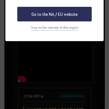
오공 클래스 PvE 가이드 By. 크리에이터 KIMO키모
Go to the NA / EU website
Stay on the website of this region
오공 영상 확인하기
📋
오공 추천 Tip
크리에이터 KIMO키모
[01] 호리병 UI의 위치를 UI 편집 창에서 설정해