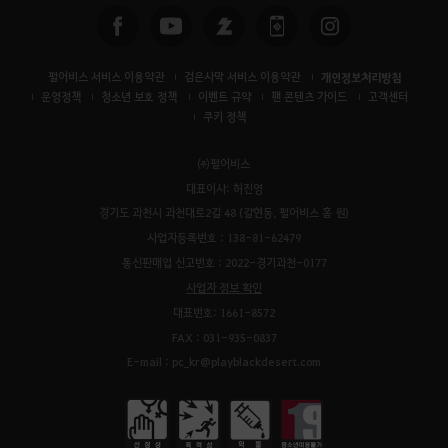
펄어비스 서비스 이용약관
검은사막 서비스 이용약관
개인정보처리방침
운영정책
청소년 보호 정책
이벤트 규약
팬 콘텐츠 가이드
고객센터
쿠키 정책
㈜펄어비스
대표이사: 허진영
경기도 과천시 과천대로2길 48 (갈현동, 펄어비스 홈 원)
사업자등록번호 : 138-81-62479
통신판매업 신고번호 : 2022-경기과천-0177
사업자 정보 확인
대표번호: 1661-8572
FAX : 031-935-0837
E-mail : pc_kr@playblackdesert.com