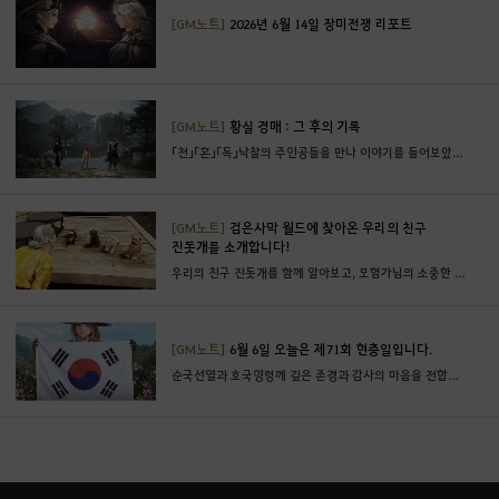
로
[GM노트]
2026년 6월 14일 장미전쟁 리포트
이
동
하
시
[GM노트]
황실 경매 : 그 후의 기록
겠
「천」「혼」「독」낙찰의 주인공들을 만나 이야기를 들어보았습니다.
습
니
까
[GM노트]
검은사막 월드에 찾아온 우리의 친구
?
진돗개를 소개합니다!
우리의 친구 진돗개를 함께 알아보고, 모험가님의 소중한 친구도 소개해 주세요!
[GM노트]
6월 6일 오늘은 제71회 현충일입니다.
순국선열과 호국영령께 깊은 존경과 감사의 마음을 전합니다.