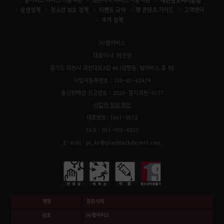
운영정책
청소년 보호 정책
이벤트 규약
팬 콘텐츠 가이드
고객센터
쿠키 정책
㈜펄어비스
대표이사: 허진영
경기도 과천시 과천대로2길 48 (갈현동, 펄어비스 홈 원)
사업자등록번호 : 138-81-62479
통신판매업 신고번호 : 2022-경기과천-0177
사업자 정보 확인
대표번호: 1661-8572
FAX : 031-935-0837
E-mail : pc_kr@playblackdesert.com
제명
검은사막
상호
㈜펄어비스