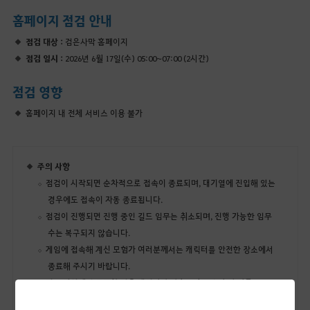
홈페이지 점검 안내
점검 대상 :
검은사막 홈페이지
점검 일시 :
2026년 6월 17일(수) 05:00~07:00 (2시간)
점검 영향
홈페이지 내 전체 서비스 이용 불가
주의 사항
점검이 시작되면 순차적으로 접속이 종료되며, 대기열에 진입해 있는
경우에도 접속이 자동 종료됩니다.
점검이 진행되면 진행 중인 길드 임무는 취소되며, 진행 가능한 임무
수는 복구되지 않습니다.
게임에 접속해 계신 모험가 여러분께서는 캐릭터를 안전한 장소에서
종료해 주시기 바랍니다.
전투 지역에서 종료할 경우 캐릭터와 탑승물이 몬스터 및 다른
캐릭터에게 공격받을 수 있습니다.