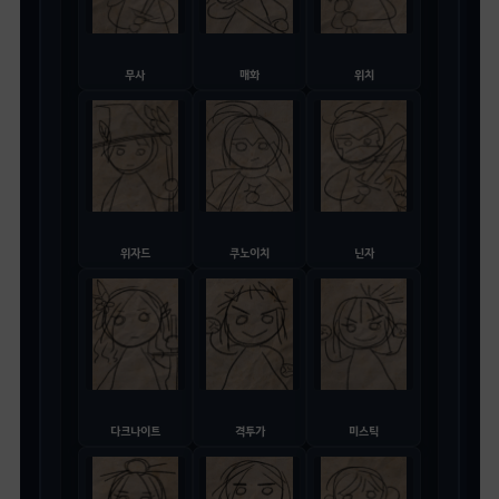
무사
매화
위치
위자드
쿠노이치
닌자
다크나이트
격투가
미스틱