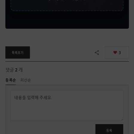
3
목록보기
공유하기
댓글
2
개
등록순
최신순
답
글
쓰
기
로
그
인
등록