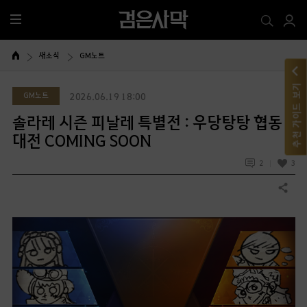
전
체
메
새소식
GM노트
뉴
추천 가이드 보기
GM노트
2026.06.19 18:00
솔라레 시즌 피날레 특별전 : 우당탕탕 협동
대전 COMING SOON
2
3
공유하기