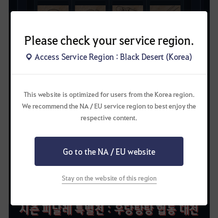
Please check your service region.
Access Service Region : Black Desert (Korea)
우사
매구
스칼라
도사
This website is optimized for users from the Korea region.
We recommend the NA / EU service region to best enjoy the
respective content.
데드아이
오공
세라핌
Go to the NA / EU website
Stay on the website of this region
시즌 피날레 특별전 : 우당탕탕 협동 대전