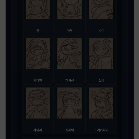
란
아처
샤이
가디언
하사신
노바
세이지
커세어
드라카니아