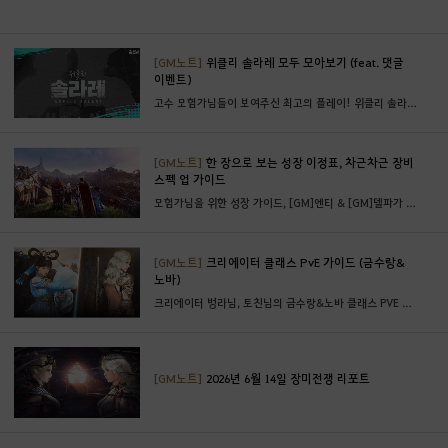
하
시
[GM노트]
위클리 솔라레 모두 모아보기 (feat. 댓글
겠
이벤트)
습
고수 모험가님들이 보여주신 최고의 플레이! 위클리 솔라레 명장면을 한눈에 확인해 보세요.
니
까
?
[GM노트]
한 장으로 보는 성장 이정표, 차근차근 장비
스펙 업 가이드
모험가님을 위한 성장 가이드, [GM]엔티 & [GM]델파가 직접 작성해 보았습니다.
[GM노트]
크리에이터 클래스 PvE 가이드 (금수랑&
노바)
크리에이터 벙라님, 토친님의 금수랑&노바 클래스 PVE 노하우와 콤보를 확인해 보세요.
[GM노트]
2026년 6월 14일 장미전쟁 리포트