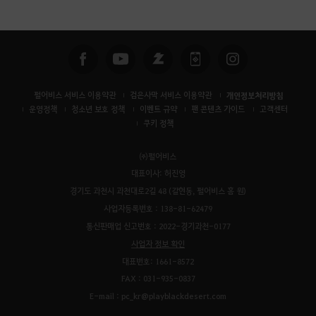
펄어비스 서비스 이용약관
검은사막 서비스 이용약관
개인정보처리방침
운영정책
청소년 보호 정책
이벤트 규약
팬 콘텐츠 가이드
고객센터
쿠키 정책
㈜펄어비스
대표이사: 허진영
경기도 과천시 과천대로2길 48 (갈현동, 펄어비스 홈 원)
사업자등록번호 : 138-81-62479
통신판매업 신고번호 : 2022-경기과천-0177
사업자 정보 확인
대표번호: 1661-8572
FAX : 031-935-0837
E-mail : pc_kr@playblackdesert.com