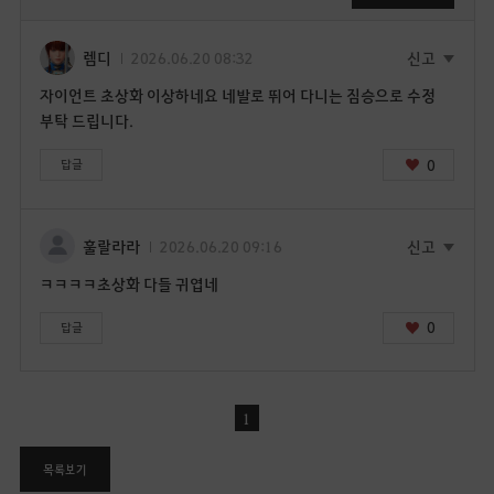
후
이
용
렘디
2026.06.20 08:32
신고
가
자이언트 초상화 이상하네요 네발로 뛰어 다니는 짐승으로 수정
능
부탁 드립니다.
합
니
0
답글
다
.
지
훌랄라라
2026.06.20 09:16
신고
금
ㅋㅋㅋㅋ초상화 다들 귀엽네
로
그
0
답글
인
페
이
지
1
로
이
목록보기
동