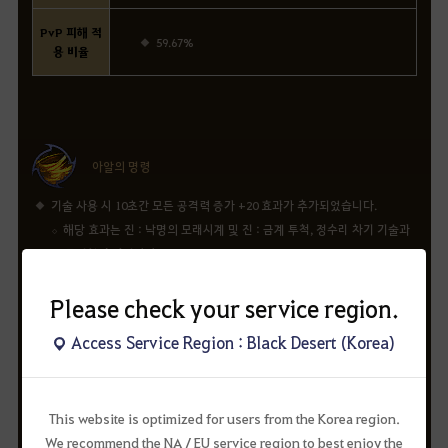
PvP 피해 적
59.67%
용 비율
아알의 명령
기술 사용 시 10초간 모든 공격력 증가 +20 효과가 추가되었습니다.
해당 효과는 진 : 낙명의 모래시계 및 진 : 금계 투척, 정수리 차기 기술과
동일한 효과입니다.
Please check your service region.
다음 기술의 PvE 피해량이 변경되었습니다.
Access Service Region : Black Desert (Korea)
기술명
변경 전
변경 후
타격 피해 5951% x 2
타격 피해 6955% x 2
진 : 낙명의 모래시계
PvP 피해 적용 비율 :
PvP 피해 적용 비율 :
This website is optimized for users from the Korea region.
42.77%
49.98%
We recommend the NA / EU service region to best enjoy the