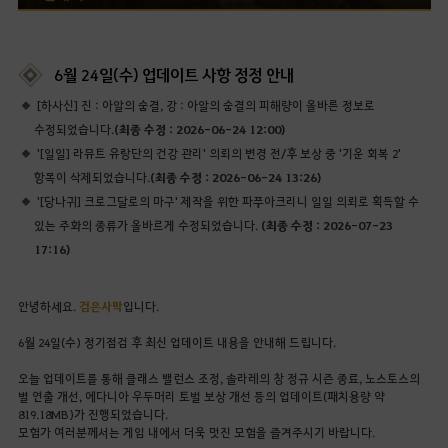
6월 24일(수) 업데이트 사항 정정 안내
[하사신] 진 : 아알의 숨결, 강 : 아알의 숨결의 피해량이 올바른 정보로
수정되었습니다.
(최종 수정 : 2026-06-24 12:00)
'[일일] 라뮤트 유랑단의 건강 관리' 의뢰의 변경 전/후 보상 중 '기운 회복 2'
항목이 삭제되었습니다.
(최종 수정 : 2026-06-24 13:26)
'[당나귀] 크로그달로의 마구' 제작을 위한 파푸아크리니 일일 의뢰로 획득할 수
있는 주화의 종류가 올바르게 수정되었습니다.
(최종 수정 : 2026-07-23
17:16)
안녕하세요.
검은사막
입니다.
6월 24일(수) 정기점검 후 최신 업데이트 내용을 안내해 드립니다.
오늘 업데이트를 통해 클래스 밸런스 조정, 솔라레의 창 정규 시즌 종료, 노스토스의
별 연출 개선, 에다니아 우두머리 토벌 보상 개선 등의 업데이트(패치용량 약
819.18MB)가 진행되었습니다.
모험가 여러분께서는 게임 내에서 더욱 멋진 모험을 즐겨주시기 바랍니다.