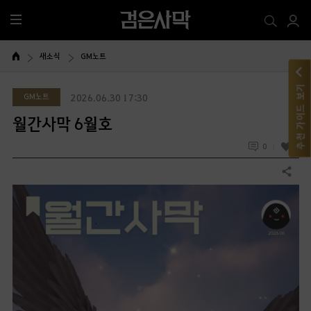
전
체
메
새소식
GM노트
뉴
추천 가이드 보기
GM노트
2026.06.30 17:30
월간사막 6월호
0
4
공유하기