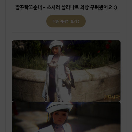
발꾸락꼬순내 - 소서러 살라나르 의상 꾸며봤어요 :)
작품 자세히 보기 〉