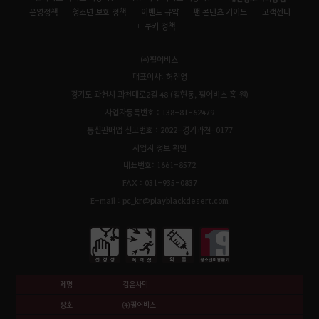
운영정책
청소년 보호 정책
이벤트 규약
팬 콘텐츠 가이드
고객센터
쿠키 정책
㈜펄어비스
대표이사: 허진영
경기도 과천시 과천대로2길 48 (갈현동, 펄어비스 홈 원)
사업자등록번호 : 138-81-62479
통신판매업 신고번호 : 2022-경기과천-0177
사업자 정보 확인
대표번호: 1661-8572
FAX : 031-935-0837
E-mail : pc_kr@playblackdesert.com
제명
검은사막
상호
㈜펄어비스